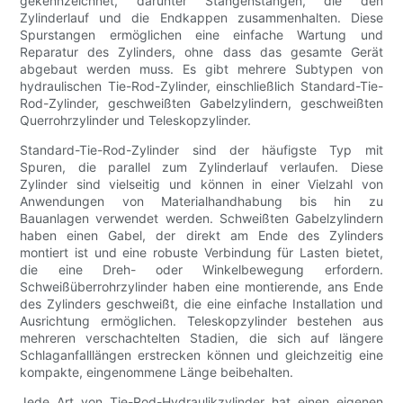
gekennzeichnet, darunter Stangenstangen, die den
Zylinderlauf und die Endkappen zusammenhalten. Diese
Spurstangen ermöglichen eine einfache Wartung und
Reparatur des Zylinders, ohne dass das gesamte Gerät
abgebaut werden muss. Es gibt mehrere Subtypen von
hydraulischen Tie-Rod-Zylinder, einschließlich Standard-Tie-
Rod-Zylinder, geschweißten Gabelzylindern, geschweißten
Querrohrzylinder und Teleskopzylinder.
Standard-Tie-Rod-Zylinder sind der häufigste Typ mit
Spuren, die parallel zum Zylinderlauf verlaufen. Diese
Zylinder sind vielseitig und können in einer Vielzahl von
Anwendungen von Materialhandhabung bis hin zu
Bauanlagen verwendet werden. Schweißten Gabelzylindern
haben einen Gabel, der direkt am Ende des Zylinders
montiert ist und eine robuste Verbindung für Lasten bietet,
die eine Dreh- oder Winkelbewegung erfordern.
Schweißüberrohrzylinder haben eine montierende, ans Ende
des Zylinders geschweißt, die eine einfache Installation und
Ausrichtung ermöglichen. Teleskopzylinder bestehen aus
mehreren verschachtelten Stadien, die sich auf längere
Schlaganfalllängen erstrecken können und gleichzeitig eine
kompakte, eingenommene Länge beibehalten.
Jede Art von Tie-Rod-Hydraulikzylinder hat einen eigenen