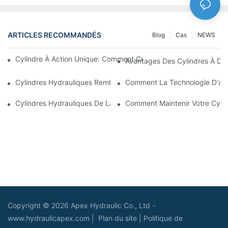
ARTICLES RECOMMANDÉS
Blog
Cas
NEWS
Cylindre À Action Unique: Comment Cela Fonctionne & Applica
Avantages Des Cylindres À Do
Cylindres Hydrauliques Rembourrés: Réduction De L'impact & E
Comment La Technologie D'amo
Cylindres Hydrauliques De La Charrue De Neige: Caractéristiqu
Comment Maintenir Votre Cyli
Copyright © 2026 Apex Hydraulic Co., Ltd -
www.hydraulicapex.com |
Plan du site
|
Politique de