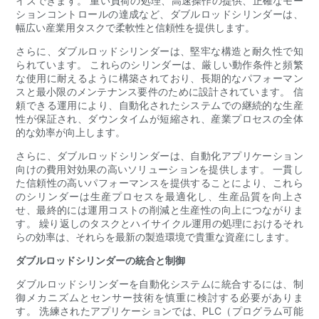
イズできます。 重い負荷の処理、高速操作の提供、正確なモー
ションコントロールの達成など、ダブルロッドシリンダーは、
幅広い産業用タスクで柔軟性と信頼性を提供します。
さらに、ダブルロッドシリンダーは、堅牢な構造と耐久性で知
られています。 これらのシリンダーは、厳しい動作条件と頻繁
な使用に耐えるように構築されており、長期的なパフォーマン
スと最小限のメンテナンス要件のために設計されています。 信
頼できる運用により、自動化されたシステムでの継続的な生産
性が保証され、ダウンタイムが短縮され、産業プロセスの全体
的な効率が向上します。
さらに、ダブルロッドシリンダーは、自動化アプリケーション
向けの費用対効果の高いソリューションを提供します。 一貫し
た信頼性の高いパフォーマンスを提供することにより、これら
のシリンダーは生産プロセスを最適化し、生産品質を向上さ
せ、最終的には運用コストの削減と生産性の向上につながりま
す。 繰り返しのタスクとハイサイクル運用の処理におけるそれ
らの効率は、それらを最新の製造環境で貴重な資産にします。
ダブルロッドシリンダーの統合と制御
ダブルロッドシリンダーを自動化システムに統合するには、制
御メカニズムとセンサー技術を慎重に検討する必要がありま
す。 洗練されたアプリケーションでは、PLC（プログラム可能