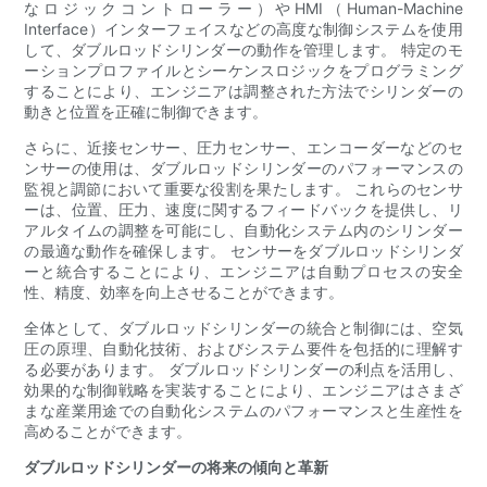
なロジックコントローラー）やHMI（Human-Machine
Interface）インターフェイスなどの高度な制御システムを使用
して、ダブルロッドシリンダーの動作を管理します。 特定のモ
ーションプロファイルとシーケンスロジックをプログラミング
することにより、エンジニアは調整された方法でシリンダーの
動きと位置を正確に制御できます。
さらに、近接センサー、圧力センサー、エンコーダーなどのセ
ンサーの使用は、ダブルロッドシリンダーのパフォーマンスの
監視と調節において重要な役割を果たします。 これらのセンサ
ーは、位置、圧力、速度に関するフィードバックを提供し、リ
アルタイムの調整を可能にし、自動化システム内のシリンダー
の最適な動作を確保します。 センサーをダブルロッドシリンダ
ーと統合することにより、エンジニアは自動プロセスの安全
性、精度、効率を向上させることができます。
全体として、ダブルロッドシリンダーの統合と制御には、空気
圧の原理、自動化技術、およびシステム要件を包括的に理解す
る必要があります。 ダブルロッドシリンダーの利点を活用し、
効果的な制御戦略を実装することにより、エンジニアはさまざ
まな産業用途での自動化システムのパフォーマンスと生産性を
高めることができます。
ダブルロッドシリンダーの将来の傾向と革新