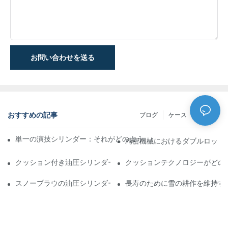
お問い合わせを送る
おすすめの記事
ブログ
ケース
NEWS
単一の演技シリンダー：それがどのように機能するか&一般的なア
精密機械におけるダブルロッド
クッション付き油圧シリンダー：寿命を延ばす衝撃&の削減
クッションテクノロジーがどの
スノープラウの油圧シリンダー：厳しい冬の状態の重要な機能
長寿のために雪の耕作を維持す