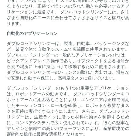
です。 この設計により、ピストンの両側に力が等しく出力でき
るようになり、正確でバランスの取れた動きを必要とするアプ
リケーションに最適です。 ダブルロッドシリンダーには、さま
ざまな自動化のニーズに合わせてさまざまなサイズと構成があ
ります。
自動化のアプリケーション
ダブルロッドシリンダーは、製造、自動車、パッケージングな
ど、業界全体で自動化システムで広範囲に使用されています。
ダブルロッドシリンダーの一般的なアプリケーションの1つは、
ピックアンドプレイス操作であり、オブジェクトをある場所か
ら別の場所に正確に持ち上げて移動するために使用されます。
ダブルロッドシリンダーのバランスの取れた力出力は、滑らか
で安定した動きを保証し、高精度タスクに適しています。
ダブルロッドシリンダーのもう1つの重要なアプリケーション
は、ロボットアームの動きです。 ダブルロッドシリンダーをロ
ボットアームに組み込むことにより、エンジニアは正確で同期
したモーションコントロールを確保し、ロボットが複雑なタス
クを正確に実行できるようにします。 さらに、ダブルロッドシ
リンダーは、生産ラインに沿った材料の動きを制御するため
に、コンベアシステムで広く使用されています。 彼らの堅牢な
デザインと信頼性の高いパフォーマンスにより、産業環境での
継続的な操作に最適な選択肢となります。