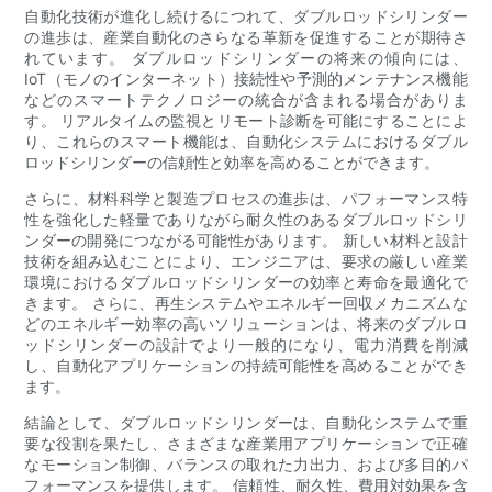
自動化技術が進化し続けるにつれて、ダブルロッドシリンダー
の進歩は、産業自動化のさらなる革新を促進することが期待さ
れています。 ダブルロッドシリンダーの将来の傾向には、
IoT（モノのインターネット）接続性や予測的メンテナンス機能
などのスマートテクノロジーの統合が含まれる場合がありま
す。 リアルタイムの監視とリモート診断を可能にすることによ
り、これらのスマート機能は、自動化システムにおけるダブル
ロッドシリンダーの信頼性と効率を高めることができます。
さらに、材料科学と製造プロセスの進歩は、パフォーマンス特
性を強化した軽量でありながら耐久性のあるダブルロッドシリ
ンダーの開発につながる可能性があります。 新しい材料と設計
技術を組み込むことにより、エンジニアは、要求の厳しい産業
環境におけるダブルロッドシリンダーの効率と寿命を最適化で
きます。 さらに、再生システムやエネルギー回収メカニズムな
どのエネルギー効率の高いソリューションは、将来のダブルロ
ッドシリンダーの設計でより一般的になり、電力消費を削減
し、自動化アプリケーションの持続可能性を高めることができ
ます。
結論として、ダブルロッドシリンダーは、自動化システムで重
要な役割を果たし、さまざまな産業用アプリケーションで正確
なモーション制御、バランスの取れた力出力、および多目的パ
フォーマンスを提供します。 信頼性、耐久性、費用対効果を含