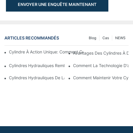
ENVOYER UNE ENQUÊTE MAINTENANT
ARTICLES RECOMMANDÉS
Blog
Cas
NEWS
Cylindre À Action Unique: Comment Cela Fonctionne & Applica
Avantages Des Cylindres À Do
Cylindres Hydrauliques Rembourrés: Réduction De L'impact & E
Comment La Technologie D'amo
Cylindres Hydrauliques De La Charrue De Neige: Caractéristiqu
Comment Maintenir Votre Cyli