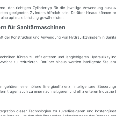
end, den richtigen Zylindertyp für die jeweilige Anwendung ausz
en geeigneten Zylinders hilfreich sein. Darüber hinaus können r
eine optimale Leistung gewährleisten.
ern für Sanitärmaschinen
t der Konstruktion und Anwendung von Hydraulikzylindern in Sanit
techniken führen zu effizienteren und langlebigeren Hydraulikzylind
ewicht zu reduzieren. Darüber hinaus werden intelligente Steueru
n gehören eine höhere Energieeffizienz, intelligentere Steuerung
rn tragen auch zu einer nachhaltigeren und effizienteren Industrie 
egration dieser Technologien zu zuverlässigeren und kostengünst
esem Bereich, um den sich ändernden Anforderungen der Branche ge