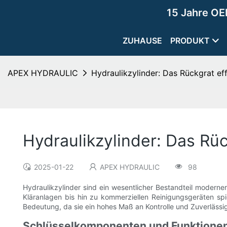
15 Jahre OE
ZUHAUSE
PRODUKT
APEX HYDRAULIC
Hydraulikzylinder: Das Rückgrat ef
Hydraulikzylinder: Das Rü
2025-01-22
APEX HYDRAULIC
98
Hydraulikzylinder sind ein wesentlicher Bestandteil moderne
Kläranlagen bis hin zu kommerziellen Reinigungsgeräten spi
Bedeutung, da sie ein hohes Maß an Kontrolle und Zuverlässig
Schlüsselkomponenten und Funktione