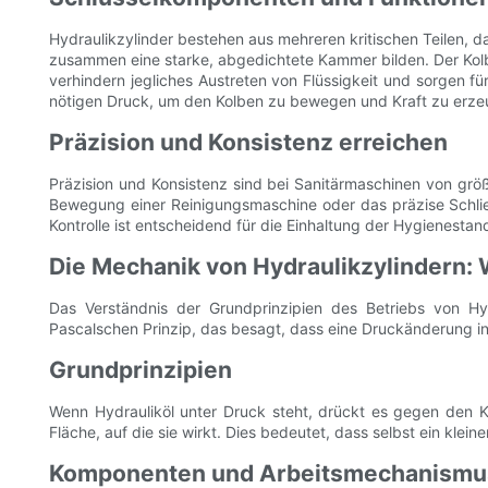
Hydraulikzylinder bestehen aus mehreren kritischen Teilen, d
zusammen eine starke, abgedichtete Kammer bilden. Der Kolben
verhindern jegliches Austreten von Flüssigkeit und sorgen fü
nötigen Druck, um den Kolben zu bewegen und Kraft zu erze
Präzision und Konsistenz erreichen
Präzision und Konsistenz sind bei Sanitärmaschinen von grö
Bewegung einer Reinigungsmaschine oder das präzise Schließ
Kontrolle ist entscheidend für die Einhaltung der Hygienesta
Die Mechanik von Hydraulikzylindern: W
Das Verständnis der Grundprinzipien des Betriebs von Hy
Pascalschen Prinzip, das besagt, dass eine Druckänderung in 
Grundprinzipien
Wenn Hydrauliköl unter Druck steht, drückt es gegen den Kol
Fläche, auf die sie wirkt. Dies bedeutet, dass selbst ein kle
Komponenten und Arbeitsmechanismu