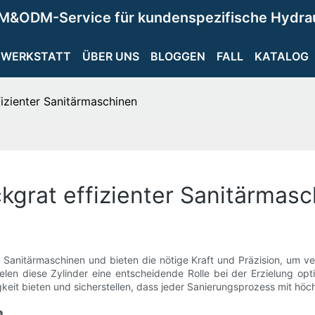
M&ODM-Service für kundenspezifische Hydra
WERKSTATT
ÜBER UNS
BLOGGEN
FALL
KATALOG
fizienter Sanitärmaschinen
ckgrat effizienter Sanitärmas
r Sanitärmaschinen und bieten die nötige Kraft und Präzision, um v
elen diese Zylinder eine entscheidende Rolle bei der Erzielung opt
keit bieten und sicherstellen, dass jeder Sanierungsprozess mit höc
n