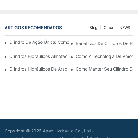
ARTIGOS RECOMENDADOS
Blog
Capa
NEWS
Cilindro De Ação Única: Como Funciona & Aplicações Comuns
Benefícios De Cilindros De Ha
Cilindros Hidráulicos Almofadados: Reduzindo O Impacto & Prol
Como A Tecnologia De Amortec
Cilindros Hidráulicos De Arado De Neve: Principais Recursos P
Como Manter Seu Cilindro De
Copyright © 2026 Apex Hydraulic Co., Ltd -