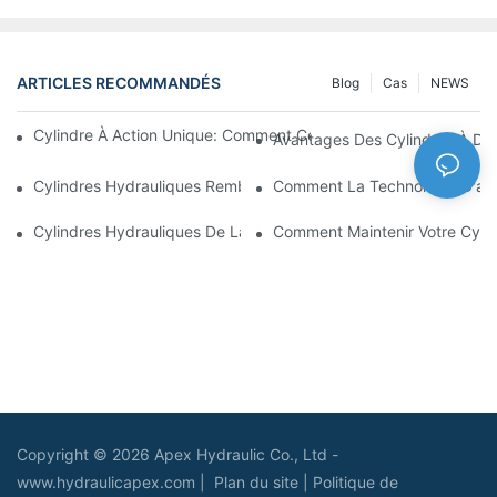
ARTICLES RECOMMANDÉS
Blog
Cas
NEWS
Cylindre À Action Unique: Comment Cela Fonctionne & Applica
Avantages Des Cylindres À Do
Cylindres Hydrauliques Rembourrés: Réduction De L'impact & E
Comment La Technologie D'amo
Cylindres Hydrauliques De La Charrue De Neige: Caractéristiqu
Comment Maintenir Votre Cyli
Copyright © 2026 Apex Hydraulic Co., Ltd -
www.hydraulicapex.com |
Plan du site
|
Politique de