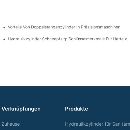
Vorteile Von Doppelstangenzylinder In Präzisionsmaschinen
e Anwendungen
ng Verbessert
Hydraulikzylinder Schneepflug: Schlüsselmerkmale Für Harte W
Verknüpfungen
Produkte
Zuhause
Hydraulikzylinder für Sanitä