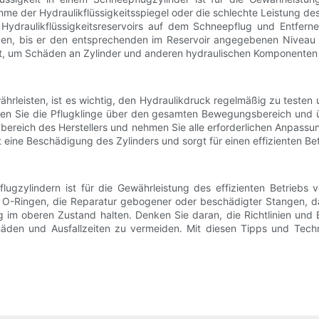
der Hydraulikflüssigkeitsspiegel oder die schlechte Leistung des Zy
 Hydraulikflüssigkeitsreservoirs auf dem Schneepflug und Entferne
en, bis er den entsprechenden im Reservoir angegebenen Niveau erre
cht, um Schäden an Zylinder und anderen hydraulischen Komponenten 
ährleisten, ist es wichtig, den Hydraulikdruck regelmäßig zu teste
en Sie die Pflugklinge über den gesamten Bewegungsbereich und ü
bereich des Herstellers und nehmen Sie alle erforderlichen Anpassu
 eine Beschädigung des Zylinders und sorgt für einen effizienten Be
zylindern ist für die Gewährleistung des effizienten Betriebs v
 O-Ringen, die Reparatur gebogener oder beschädigter Stangen, da
g im oberen Zustand halten. Denken Sie daran, die Richtlinien und
häden und Ausfallzeiten zu vermeiden. Mit diesen Tipps und Tech