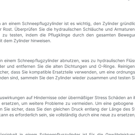
n einem Schneepflugzylinder ist es wichtig, den Zylinder gründlic
r Rost. Überprüfen Sie die hydraulischen Schläuche und Armaturen,
ers zu testen, indem die Pflugklinge durch den gesamten Beweg
t dem Zylinder hinweisen.
n einem Schneepflugzylinder abnutzen, was zu hydraulischen Flüssi
r und entfernen Sie die alten Dichtungen und O-Ringe. Reinigen 
 sicher, dass Sie kompatible Ersatzteile verwenden, um eine ordnu
nden sind, sammeln Sie den Zylinder wieder zusammen und testen Si
 Auswirkungen auf Hindernisse oder übermäßiger Stress Schäden an 
 zu ersetzen, um weitere Probleme zu vermeiden. Um eine gebogene S
en Sie sicher, dass Sie den gleichen Druck entlang der Länge des
n es erforderlich sein, sie vollständig durch eine neue zu ersetzen,
lüssigkeit in einem Schneepflugzylinder ist für die Gewährleistu