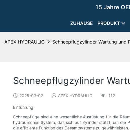
15 Jahre OE
ZUHAUSE
PRODUKT
APEX HYDRAULIC
Schneepflugzylinder Wartung und Re
Schneepflugzylinder Wartu
2025-03-02
APEX HYDRAULIC
112
Einführung:
Schneepflüge sind eine wesentliche Ausrüstung für die Räu
hydraulisches System, das sich auf Zylinder stützt, um die
die effiziente Funktion des Gesamtsystems zu gewährleisten.