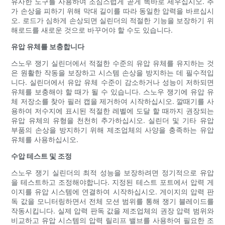
유사한 도구를 사용하여 조심스럽게 곧게 똑바로 세우십시오. 추
가 손상을 피하기 위해 막대 길이를 따라 동일한 압력을 바르십시
오. 로드가 심하게 손상되면 실린더의 적절한 기능을 보장하기 위
해로드를 새로운 것으로 바꾸어야 할 수도 있습니다.
유압 유체를 보충합니다
스노우 쟁기 실린더에서 적절한 수준의 유압 유체를 유지하는 것
은 원활한 작동을 보장하고 시스템 손상을 방지하는 데 필수적입
니다. 실린더에서 유압 유체 수준이 감소하거나 성능이 저하되면
유체를 보충해야 할 때가 될 수 있습니다. 스노우 쟁기에 유압 유
체 저장소를 찾아 필러 캡을 제거하여 시작하십시오. 깔때기를 사
용하여 저수지에 표시된 적절한 레벨에 도달 할 때까지 권장되는
유압 유체의 유형을 천천히 추가하십시오. 실린더 및 기타 유압
부품의 손상을 방지하기 위해 제조업체의 사양을 충족하는 유압
유체를 사용하십시오.
수압 테스트 및 조정
스노우 쟁기 실린더의 최적 성능을 보장하려면 정기적으로 유압
을 테스트하고 조정해야합니다. 지정된 테스트 포트에서 압력 게
이지를 유압 시스템에 연결하여 시작하십시오. 게이지의 압력 판
독 값을 모니터링하면서 전체 모션 범위를 통해 쟁기 블레이드를
작동시킵니다. 실제 압력 판독 값을 제조업체의 권장 압력 범위와
비교하고 유압 시스템의 압력 릴리프 밸브를 사용하여 필요한 조