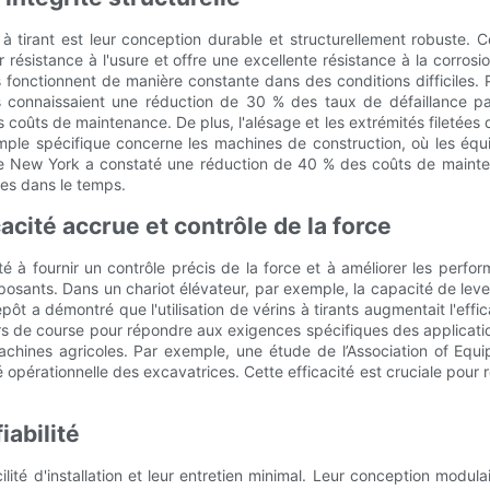
à tirant est leur conception durable et structurellement robuste. 
r résistance à l'usure et offre une excellente résistance à la corros
s fonctionnent de manière constante dans des conditions difficiles
s connaissaient une réduction de 30 % des taux de défaillance par
 coûts de maintenance. De plus, l'alésage et les extrémités filetées de
xemple spécifique concerne les machines de construction, où les éq
e New York a constaté une réduction de 40 % des coûts de maintena
tes dans le temps.
cité accrue et contrôle de la force
é à fournir un contrôle précis de la force et à améliorer les perf
mposants. Dans un chariot élévateur, par exemple, la capacité de lever
epôt a démontré que l'utilisation de vérins à tirants augmentait l'effi
rs de course pour répondre aux exigences spécifiques des applicati
hines agricoles. Par exemple, une étude de l’Association of Equip
 opérationnelle des excavatrices. Cette efficacité est cruciale pour 
iabilité
lité d'installation et leur entretien minimal. Leur conception modula