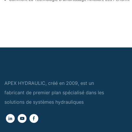
APEX HYDRAULIC, créé en 2009, est un
fabricant de premier plan spécialisé dans les
solutions de systèmes hydrauliques