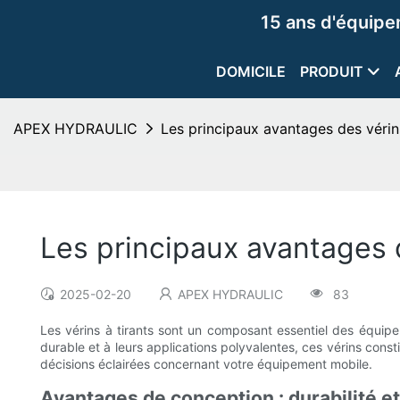
15 ans d'équip
DOMICILE
PRODUIT
APEX HYDRAULIC
Les principaux avantages des vérin
Les principaux avantages 
2025-02-20
APEX HYDRAULIC
83
Les vérins à tirants sont un composant essentiel des équipe
durable et à leurs applications polyvalentes, ces vérins cons
décisions éclairées concernant votre équipement mobile.
Avantages de conception : durabilité et 