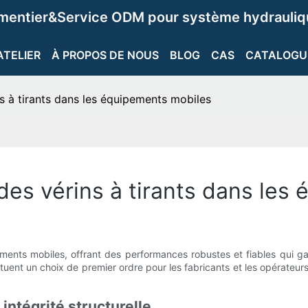
ementier&Service ODM pour système hydrauliqu
ATELIER
À PROPOS DE NOUS
BLOG
CAS
CATALOGU
s à tirants dans les équipements mobiles
des vérins à tirants dans les
ments mobiles, offrant des performances robustes et fiables qui ga
tituent un choix de premier ordre pour les fabricants et les opérat
intégrité structurelle