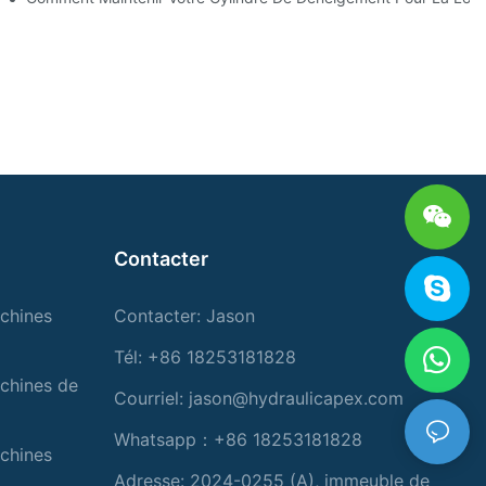
Contacter
chines
Contacter: Jason
Tél: +86 18253181828
chines de
Courriel:
jason@hydraulicapex.com
Whatsapp：+86 18253181828
chines
Adresse: 2024-0255 (A), immeuble de