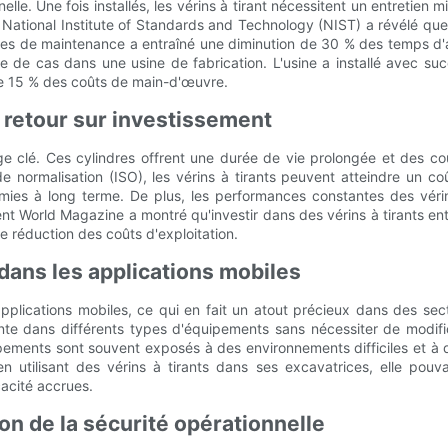
nelle. Une fois installés, les vérins à tirant nécessitent un entretien m
ational Institute of Standards and Technology (NIST) a révélé que le
lles de maintenance a entraîné une diminution de 30 % des temps d'
de de cas dans une usine de fabrication. L'usine a installé avec su
de 15 % des coûts de main-d'œuvre.
t retour sur investissement
age clé. Ces cylindres offrent une durée de vie prolongée et des c
de normalisation (ISO), les vérins à tirants peuvent atteindre un co
mies à long terme. De plus, les performances constantes des vérin
t World Magazine a montré qu'investir dans des vérins à tirants entr
 réduction des coûts d'exploitation.
e dans les applications mobiles
plications mobiles, ce qui en fait un atout précieux dans des secteu
te dans différents types d'équipements sans nécessiter de modific
ipements sont souvent exposés à des environnements difficiles et à d
en utilisant des vérins à tirants dans ses excavatrices, elle po
cacité accrues.
on de la sécurité opérationnelle