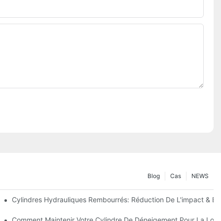
Blog
Cas
NEWS
 Précision
Cylindres Hydrauliques Rembourrés: Réduction De L'impact & Ex
s Clés Pour Les Conditions Hivernales Dures
Comment Maintenir Votre Cylindre De Déneigement Pour La Lon