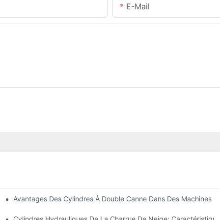
E-Mail
Avantages Des Cylindres À Double Canne Dans Des Machines De
tions Communes
ces De Cylindre Hydraulique
Cylindres Hydrauliques De La Charrue De Neige: Caractéristique