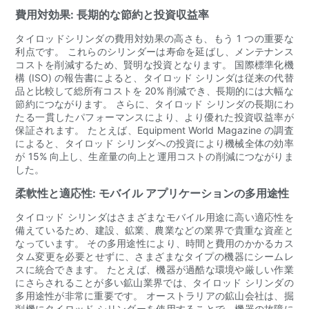
費用対効果: 長期的な節約と投資収益率
タイロッドシリンダの費用対効果の高さも、もう 1 つの重要な
利点です。 これらのシリンダーは寿命を延ばし、メンテナンス
コストを削減するため、賢明な投資となります。 国際標準化機
構 (ISO) の報告書によると、タイロッド シリンダは従来の代替
品と比較して総所有コストを 20% 削減でき、長期的には大幅な
節約につながります。 さらに、タイロッド シリンダの長期にわ
たる一貫したパフォーマンスにより、より優れた投資収益率が
保証されます。 たとえば、Equipment World Magazine の調査
によると、タイロッド シリンダへの投資により機械全体の効率
が 15% 向上し、生産量の向上と運用コストの削減につながりま
した。
柔軟性と適応性: モバイル アプリケーションの多用途性
タイロッド シリンダはさまざまなモバイル用途に高い適応性を
備えているため、建設、鉱業、農業などの業界で貴重な資産と
なっています。 その多用途性により、時間と費用のかかるカス
タム変更を必要とせずに、さまざまなタイプの機器にシームレ
スに統合できます。 たとえば、機器が過酷な環境や厳しい作業
にさらされることが多い鉱山業界では、タイロッド シリンダの
多用途性が非常に重要です。 オーストラリアの鉱山会社は、掘
削機にタイロッド シリンダーを使用することで、機器の故障に