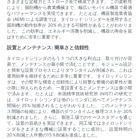
さまざまな定格力とストローク長で構成できます。 この柔軟性
により、掘削機から農業機械まで、幅広いモバイル機器で最適
なパフォーマンスを実現できます。 たとえば、機器製造業者協
会 (AEM) による調査では、タイロッド シリンダーを使用すると
掘削機の動作効率が 20% 向上する可能性があることがわかりま
した。 この効率は、エネルギー消費を削減し、機器の寿命を延
ばすために非常に重要です。
設置とメンテナンス: 簡単さと信頼性
タイロッドシリンダのもう 1 つの大きな利点は、取り付けが容
易で、メンテナンスが最小限で済むことです。 モジュール設計
と簡単な設置プロセスによりダウンタイムが削減され、これは
運用効率を維持するために非常に重要です。 タイロッドシリン
ダは、その堅牢な構造と信頼性により頻繁な整備の必要性が最
小限に抑えられるため、一度設置するとメンテナンスは最小限
で済みます。 たとえば、米国標準技術研究所 (NIST) の研究で
は、タイロッド シリンダは他のシリンダに比べてメンテナンス
間隔が 25% 短縮されることがわかりました。 このメンテナン
ス間隔の短縮により、機器のダウンタイムと修理コストが 30%
削減されました。 さらに、製造工場でのケーススタディを通じ
て、設置の容易さを実証できます。 同工場ではタイロッドシリ
ンダをさまざまな機械に設置することに成功し、設置時間の
20％削減と人件費の15％削減を達成しました。