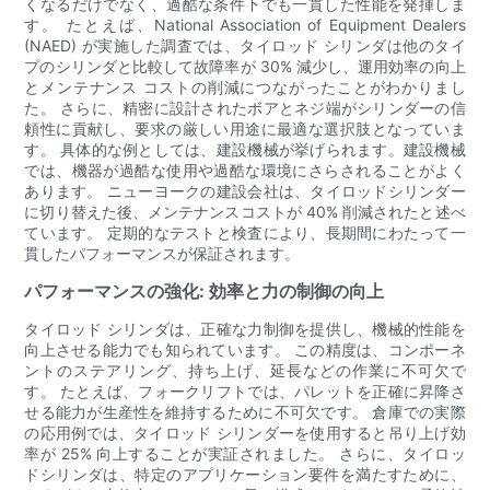
くなるだけでなく、過酷な条件下でも一貫した性能を発揮しま
す。 たとえば、National Association of Equipment Dealers
(NAED) が実施した調査では、タイロッド シリンダは他のタイ
プのシリンダと比較して故障率が 30% 減少し、運用効率の向上
とメンテナンス コストの削減につながったことがわかりまし
た。 さらに、精密に設計されたボアとネジ端がシリンダーの信
頼性に貢献し、要求の厳しい用途に最適な選択肢となっていま
す。 具体的な例としては、建設機械が挙げられます。建設機械
では、機器が過酷な使用や過酷な環境にさらされることがよく
あります。 ニューヨークの建設会社は、タイロッドシリンダー
に切り替えた後、メンテナンスコストが 40% 削減されたと述べ
ています。 定期的なテストと検査により、長期間にわたって一
貫したパフォーマンスが保証されます。
パフォーマンスの強化: 効率と力の制御の向上
タイロッド シリンダは、正確な力制御を提供し、機械的性能を
向上させる能力でも知られています。 この精度は、コンポーネ
ントのステアリング、持ち上げ、延長などの作業に不可欠で
す。 たとえば、フォークリフトでは、パレットを正確に昇降さ
せる能力が生産性を維持するために不可欠です。 倉庫での実際
の応用例では、タイロッド シリンダーを使用すると吊り上げ効
率が 25% 向上することが実証されました。 さらに、タイロッ
ドシリンダは、特定のアプリケーション要件を満たすために、