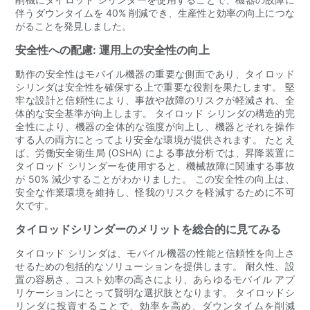
伴うダウンタイムを 40% 削減でき、生産性と効率の向上につな
がることを発見しました。
安全性への配慮: 運用上の安全性の向上
動作の安全性はモバイル機器の重要な側面であり、タイロッド
シリンダは安全性を確保する上で重要な役割を果たします。 堅
牢な設計と信頼性により、事故や故障のリスクが軽減され、全
体的な安全基準が向上します。 タイロッド シリンダの構造的完
全性により、機器の全体的な強度が向上し、機器とそれを操作
する人の両方にとってより安全な環境が提供されます。 たとえ
ば、労働安全衛生局 (OSHA) による事故分析では、昇降装置に
タイロッド シリンダーを使用すると、機械故障に関連する事故
が 50% 減少することがわかりました。 この安全性の向上は、
安全な作業環境を維持し、怪我のリスクを軽減するために不可
欠です。
タイロッドシリンダーのメリットを総合的に見てみる
タイロッド シリンダは、モバイル機器の性能と信頼性を向上さ
せるための包括的なソリューションを提供します。 耐久性、設
置の容易さ、コスト効率の高さにより、あらゆるモバイル アプ
リケーションにとって賢明な選択肢となります。 タイロッドシ
リンダに投資することで、効率を高め、ダウンタイムを削減