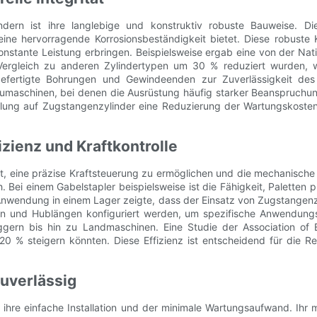
dern ist ihre langlebige und konstruktiv robuste Bauweise. Di
 eine hervorragende Korrosionsbeständigkeit bietet. Diese robuste 
onstante Leistung erbringen. Beispielsweise ergab eine von der Nat
 Vergleich zu anderen Zylindertypen um 30 % reduziert wurden, w
sgefertigte Bohrungen und Gewindeenden zur Zuverlässigkeit de
Baumaschinen, bei denen die Ausrüstung häufig starker Beanspruch
ung auf Zugstangenzylinder eine Reduzierung der Wartungskosten
zienz und Kraftkontrolle
, eine präzise Kraftsteuerung zu ermöglichen und die mechanische 
 Bei einem Gabelstapler beispielsweise ist die Fähigkeit, Paletten
Anwendung in einem Lager zeigte, dass der Einsatz von Zugstangenz
n und Hublängen konfiguriert werden, um spezifische Anwendungsan
Baggern bis hin zu Landmaschinen. Eine Studie der Association of
20 % steigern könnten. Diese Effizienz ist entscheidend für die 
zuverlässig
t ihre einfache Installation und der minimale Wartungsaufwand. Ihr