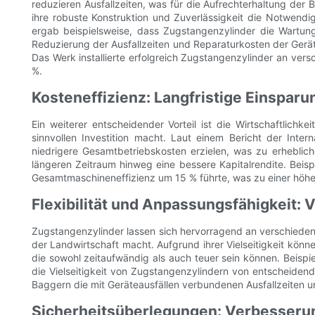
reduzieren Ausfallzeiten, was für die Aufrechterhaltung der 
ihre robuste Konstruktion und Zuverlässigkeit die Notwendi
ergab beispielsweise, dass Zugstangenzylinder die Wartung
Reduzierung der Ausfallzeiten und Reparaturkosten der Geräte
Das Werk installierte erfolgreich Zugstangenzylinder an ver
%.
Kosteneffizienz: Langfristige Einsparu
Ein weiterer entscheidender Vorteil ist die Wirtschaftlich
sinnvollen Investition macht. Laut einem Bericht der Inte
niedrigere Gesamtbetriebskosten erzielen, was zu erheblich
längeren Zeitraum hinweg eine bessere Kapitalrendite. Beisp
Gesamtmaschineneffizienz um 15 % führte, was zu einer höhe
Flexibilität und Anpassungsfähigkeit: 
Zugstangenzylinder lassen sich hervorragend an verschied
der Landwirtschaft macht. Aufgrund ihrer Vielseitigkeit könn
die sowohl zeitaufwändig als auch teuer sein können. Beisp
die Vielseitigkeit von Zugstangenzylindern von entscheidend
Baggern die mit Geräteausfällen verbundenen Ausfallzeiten um
Sicherheitsüberlegungen: Verbesserun