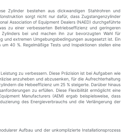
ese Zylinder bestehen aus dickwandigen Stahlrohren und
Konstruktion sorgt nicht nur dafür, dass Zugstangenzylinder
ional Association of Equipment Dealers (NAED) durchgeführte
as zu einer verbesserten Betriebseffizienz und geringeren
s Zylinders bei und machen ihn zur bevorzugten Wahl für
ung und extremen Umgebungsbedingungen ausgesetzt ist. Ein
 um 40 %. Regelmäßige Tests und Inspektionen stellen eine
Leistung zu verbessern. Diese Präzision ist bei Aufgaben wie
 präzise anzuheben und abzusenken, für die Aufrechterhaltung
ylindern die Hebeeffizienz um 25 % steigerte. Darüber hinaus
forderungen zu erfüllen. Diese Flexibilität ermöglicht eine
 Equipment Manufacturers (AEM) ergab beispielsweise, dass
Reduzierung des Energieverbrauchs und die Verlängerung der
 modularer Aufbau und der unkomplizierte Installationsprozess