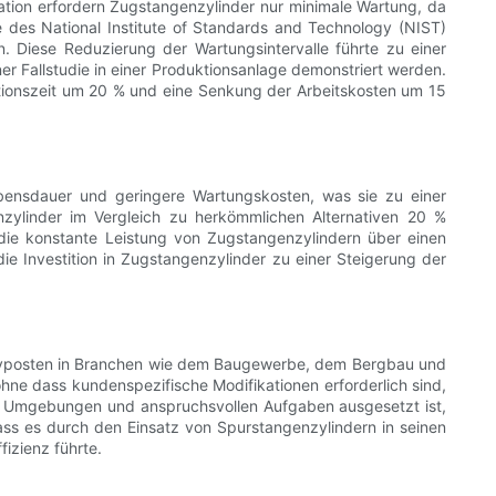
llation erfordern Zugstangenzylinder nur minimale Wartung, da
e des National Institute of Standards and Technology (NIST)
. Diese Reduzierung der Wartungsintervalle führte zu einer
er Fallstudie in einer Produktionsanlage demonstriert werden.
lationszeit um 20 % und eine Senkung der Arbeitskosten um 15
 Lebensdauer und geringere Wartungskosten, was sie zu einer
enzylinder im Vergleich zu herkömmlichen Alternativen 20 %
t die konstante Leistung von Zugstangenzylindern über einen
ie Investition in Zugstangenzylinder zu einer Steigerung der
tivposten in Branchen wie dem Baugewerbe, dem Bergbau und
ohne dass kundenspezifische Modifikationen erforderlich sind,
uen Umgebungen und anspruchsvollen Aufgaben ausgesetzt ist,
dass es durch den Einsatz von Spurstangenzylindern in seinen
izienz führte.