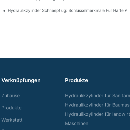
ng Verbessert
Hydraulikzylinder Schneepflug: Schlüsselmerkmale Für Harte W
Verknüpfungen
Produkte
Zuhause
Hydraulikzylinder für Sanitä
Hydraulikzylinder für Baumas
Produkte
Hydraulikzylinder für landwir
Werkstatt
Maschinen