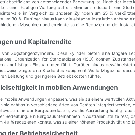
Betriebseffizienz von entscheidender Bedeutung ist. Nach der Insta
gkeit einer häufigen Wartung auf ein Minimum reduziert. Eine Studi
sintervalle im Vergleich zu anderen Zylindern um 25 % verkürzten
 um 30 %. Darüber hinaus kann die einfache Installation anhand ein
schiedenen Maschinen und erreichte so eine Reduzierung der Instal
ngen und Kapitalrendite
keit von Zugstangenzylindern. Diese Zylinder bieten eine längere
rnational Organization for Standardization (ISO) können Zugstang
en langfristigen Einsparungen führt. Darüber hinaus gewährleiste
ielsweise zeigte eine Studie des Equipment World Magazine, dass d
ren Leistung und geringeren Betriebskosten führte.
Vielseitigkeit in mobilen Anwendungen
ene mobile Anwendungen anpassen, was sie zu einem wertvollen Ak
en sie nahtlos in verschiedene Arten von Geräten integriert werden, 
ielsweise ist in der Bergbauindustrie, wo die Ausrüstung häufig ra
er Bedeutung. Ein Bergbauunternehmen in Australien stellte fest, 
 40 % reduzieren konnte, was zu einer höheren Produktivität und Eff
g der Betriebssicherheit