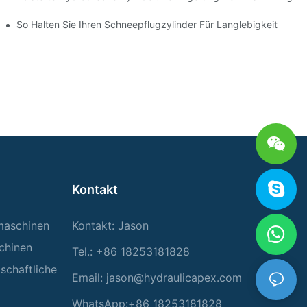
interbedingungen
So Halten Sie Ihren Schneepflugzylinder Für Langlebigkeit
Kontakt
rmaschinen
Kontakt: Jason
chinen
Tel.: +86 18253181828
tschaftliche
Email:
jason@hydraulicapex.com
WhatsApp:+86 18253181828