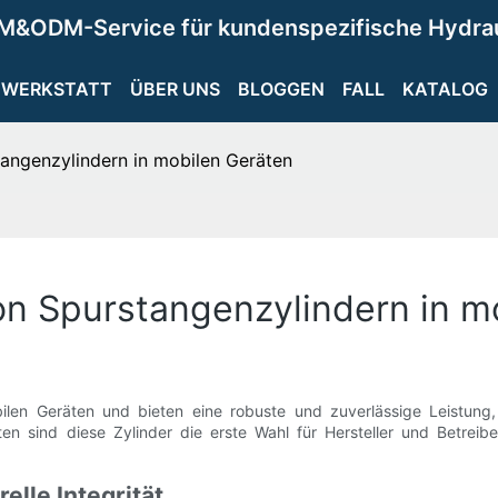
M&ODM-Service für kundenspezifische Hydra
WERKSTATT
ÜBER UNS
BLOGGEN
FALL
KATALOG
tangenzylindern in mobilen Geräten
von Spurstangenzylindern in m
en Geräten und bieten eine robuste und zuverlässige Leistung, d
iten sind diese Zylinder die erste Wahl für Hersteller und Betreib
elle Integrität