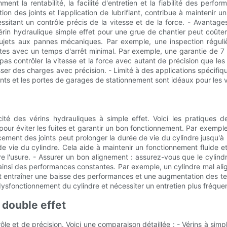
ent la rentabilité, la facilité d'entretien et la fiabilité des perf
ction des joints et l'application de lubrifiant, contribue à mainteni
sitant un contrôle précis de la vitesse et de la force. - Avantages 
vérin hydraulique simple effet pour une grue de chantier peut coûter
 sujets aux pannes mécaniques. Par exemple, une inspection régul
es avec un temps d'arrêt minimal. Par exemple, une garantie de 7 an
pas contrôler la vitesse et la force avec autant de précision que les
sser des charges avec précision. - Limité à des applications spécifiq
ants et les portes de garages de stationnement sont idéaux pour les v
cité des vérins hydrauliques à simple effet. Voici les pratiques d
pour éviter les fuites et garantir un bon fonctionnement. Par exemple
ent des joints peut prolonger la durée de vie du cylindre jusqu'à 30
 de vie du cylindre. Cela aide à maintenir un fonctionnement fluide e
 l'usure. - Assurer un bon alignement : assurez-vous que le cylindr
 ainsi des performances constantes. Par exemple, un cylindre mal al
t entraîner une baisse des performances et une augmentation des temp
 dysfonctionnement du cylindre et nécessiter un entretien plus fréque
 double effet
ôle et de précision. Voici une comparaison détaillée : - Vérins à simp