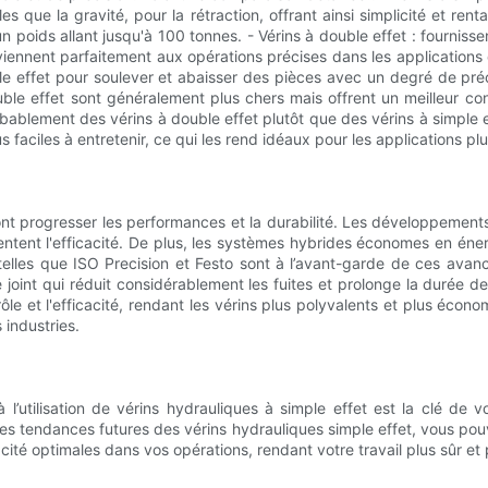
lles que la gravité, pour la rétraction, offrant ainsi simplicité et ren
n poids allant jusqu'à 100 tonnes. - Vérins à double effet : fourniss
conviennent parfaitement aux opérations précises dans les application
uble effet pour soulever et abaisser des pièces avec un degré de p
le effet sont généralement plus chers mais offrent un meilleur cont
bablement des vérins à double effet plutôt que des vérins à simple ef
 faciles à entretenir, ce qui les rend idéaux pour les applications pl
font progresser les performances et la durabilité. Les développemen
entent l'efficacité. De plus, les systèmes hybrides économes en éne
elles que ISO Precision et Festo sont à l’avant-garde de ces avanc
int qui réduit considérablement les fuites et prolonge la durée de
rôle et l'efficacité, rendant les vérins plus polyvalents et plus éc
 industries.
à l’utilisation de vérins hydrauliques à simple effet est la clé de
les tendances futures des vérins hydrauliques simple effet, vous po
cité optimales dans vos opérations, rendant votre travail plus sûr et 