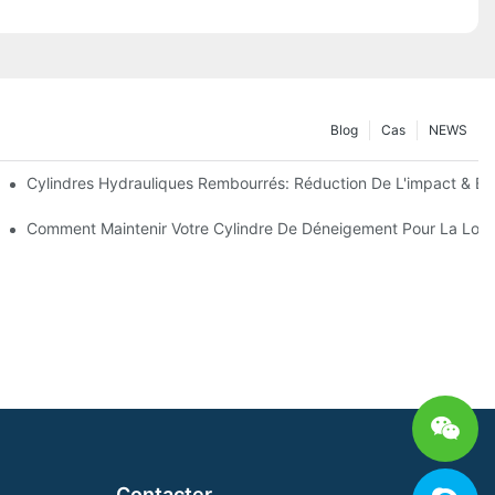
Blog
Cas
NEWS
 Précision
Cylindres Hydrauliques Rembourrés: Réduction De L'impact & Ex
s Clés Pour Les Conditions Hivernales Dures
Comment Maintenir Votre Cylindre De Déneigement Pour La Lon
Contacter