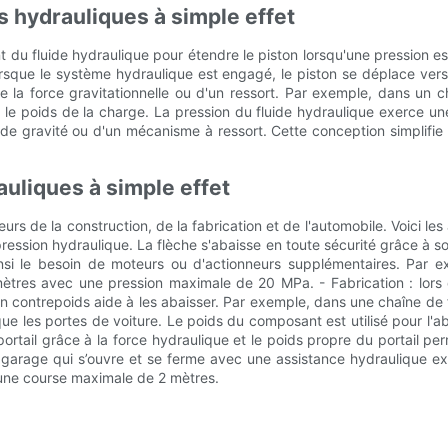
 hydrauliques à simple effet
nt du fluide hydraulique pour étendre le piston lorsqu'une pression 
sque le système hydraulique est engagé, le piston se déplace vers l
n de la force gravitationnelle ou d'un ressort. Par exemple, dans un 
us le poids de la charge. La pression du fluide hydraulique exerce un
rce de gravité ou d'un mécanisme à ressort. Cette conception simplif
auliques à simple effet
urs de la construction, de la fabrication et de l'automobile. Voici les
 pression hydraulique. La flèche s'abaisse en toute sécurité grâce à s
insi le besoin de moteurs ou d'actionneurs supplémentaires. Par e
mètres avec une pression maximale de 20 MPa. - Fabrication : lors 
 un contrepoids aide à les abaisser. Par exemple, dans une chaîne de 
ue les portes de voiture. Le poids du composant est utilisé pour l'ab
 portail grâce à la force hydraulique et le poids propre du portail 
garage qui s’ouvre et se ferme avec une assistance hydraulique expl
une course maximale de 2 mètres.