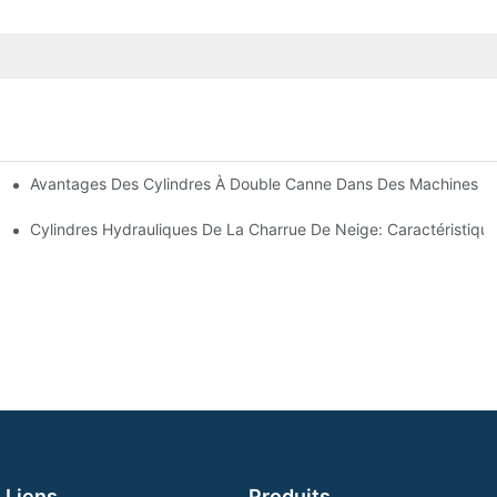
Avantages Des Cylindres À Double Canne Dans Des Machines De
tions Communes
ces De Cylindre Hydraulique
Cylindres Hydrauliques De La Charrue De Neige: Caractéristique
Liens
Produits