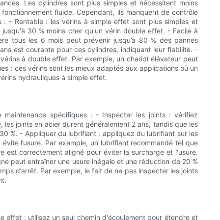
ormances. Les cylindres sont plus simples et nécessitent moins
r un fonctionnement fluide. Cependant, ils manquent de contrôle
: - Rentable : les vérins à simple effet sont plus simples et
 jusqu'à 30 % moins cher qu'un vérin double effet. - Facile à
ière tous les 6 mois peut prévenir jusqu’à 80 % des pannes
s est courante pour ces cylindres, indiquant leur fiabilité. -
 vérins à double effet. Par exemple, un chariot élévateur peut
ues : ces vérins sont les mieux adaptés aux applications où un
érins hydrauliques à simple effet.
e maintenance spécifiques : - Inspecter les joints : vérifiez
, les joints en acier durent généralement 2 ans, tandis que les
 %. - Appliquer du lubrifiant : appliquez du lubrifiant sur les
t évite l’usure. Par exemple, un lubrifiant recommandé tel que
e est correctement aligné pour éviter la surcharge et l'usure.
igné peut entraîner une usure inégale et une réduction de 20 %
s d’arrêt. Par exemple, le fait de ne pas inspecter les joints
nt.
le effet : utilisez un seul chemin d'écoulement pour étendre et