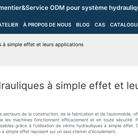
ementier&Service ODM pour système hydrauliqu
ATELIER
À PROPOS DE NOUS
BLOG
CAS
CATALOGU
à simple effet et leurs applications
auliques à simple effet et le
secteurs de la construction, de la fabrication et de l'automobile, offran
que les machines fonctionnent efficacement et en toute sécurité. P
sibles grâce à l'utilisation de vérins hydrauliques à simple effet.
ns à simple effet reposent sur un seul chemin d'écoulement.