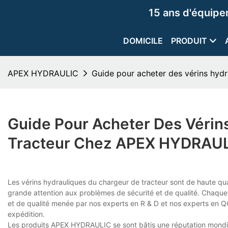
15 ans d'équip
DOMICILE
PRODUIT
APEX HYDRAULIC
Guide pour acheter des vérins hy
Guide Pour Acheter Des Vérin
Tracteur Chez APEX HYDRAU
Les vérins hydrauliques du chargeur de tracteur sont de haute qual
grande attention aux problèmes de sécurité et de qualité. Chaque ma
et de qualité menée par nos experts en R & D et nos experts en QC
expédition.
Les produits APEX HYDRAULIC se sont bâtis une réputation mondiale