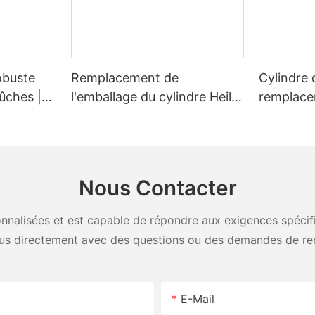
obuste
Remplacement de
Cylindre 
ûches |
l'emballage du cylindre Heil
remplacem
ment
26 yards éjecteur SL
'') pour 
euses de
Heil
tonnes
Nous Contacter
nalisées et est capable de répondre aux exigences spécifiq
us directement avec des questions ou des demandes de re
E-Mail