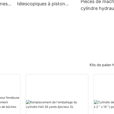
Pièces de mach
nnes
télescopiques à piston
cylindre hydrau
double effet
double effet de
de tracteur de 
Kits de palan 