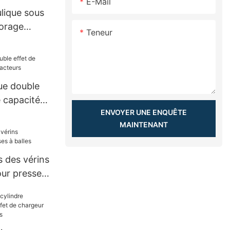
E-Mail
lique sous
forage
Teneur
ue double
 capacité
ENVOYER UNE ENQUÊTE
MAINTENANT
 des vérins
our presses