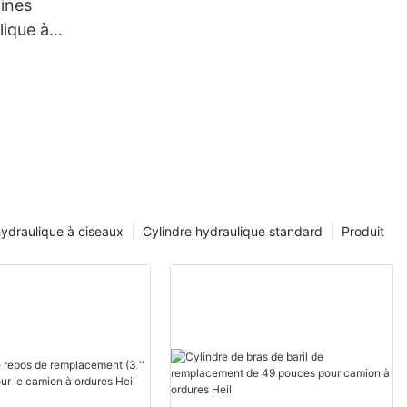
ines
lique à
 chargeur
10 tonnes
hydraulique à ciseaux
Cylindre hydraulique standard
Produit