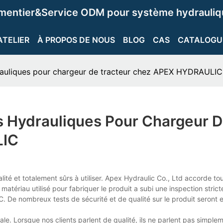
ementier&Service ODM pour système hydrauliqu
ATELIER
À PROPOS DE NOUS
BLOG
CAS
CATALOGU
drauliques pour chargeur de tracteur chez APEX HYDRAULIC
s Hydrauliques Pour Chargeur 
LIC
ité et totalement sûrs à utiliser. Apex Hydraulic Co., Ltd accorde to
tériau utilisé pour fabriquer le produit a subi une inspection strict
. De nombreux tests de sécurité et de qualité sur le produit seront 
. Lorsque nos clients parlent de qualité, ils ne parlent pas simple