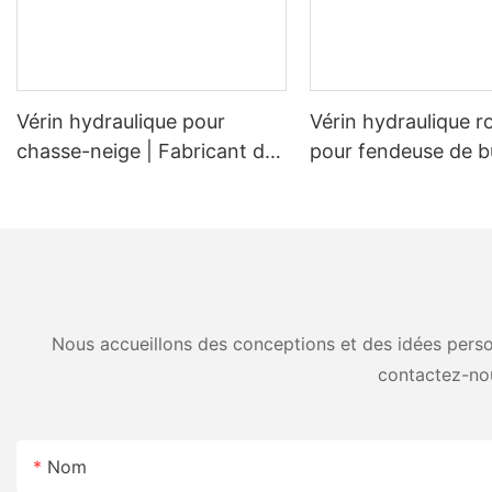
Vérin hydraulique pour
Vérin hydraulique r
chasse-neige | Fabricant de
pour fendeuse de b
vérins de levage et
Vérin de remplace
d'inclinaison pour lames à
d'origine pour fend
neige (OEM)
bûches de 20 à 45 
Nous accueillons des conceptions et des idées person
contactez-no
Nom