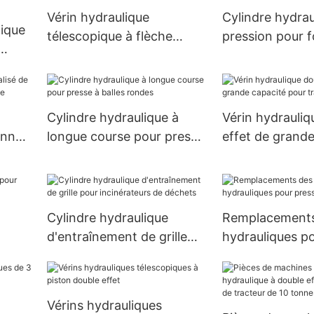
Vérin hydraulique
Cylindre hydrau
pique
télescopique à flèche
pression pour 
principale APEX
rotatif
e à
HYDRAULIC
Cylindre hydraulique à
Vérin hydrauliq
onnes
longue course pour presse
effet de grande
ble
à balles rondes
pour tracteurs
Cylindre hydraulique
Remplacements
d'entraînement de grille
hydrauliques p
pour incinérateurs de
à balles
déchets
Vérins hydrauliques