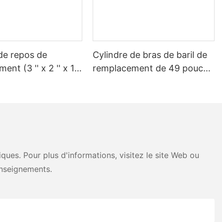
de repos de
Cylindre de bras de baril de
ent (3 '' x 2 '' x 16
remplacement de 49 pouces
le camion à ordures
pour camion à ordures Heil
ues. Pour plus d'informations, visitez le site Web ou
nseignements.