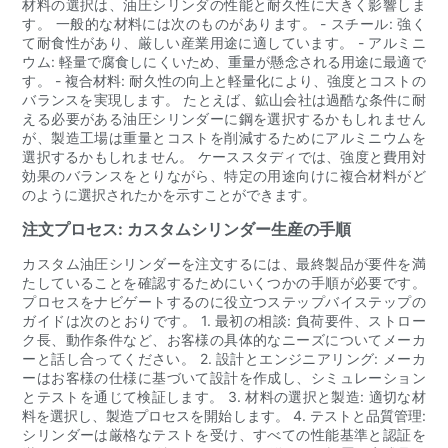
材料の選択は、油圧シリンダの性能と耐久性に大きく影響しま
す。 一般的な材料には次のものがあります。 - スチール: 強く
て耐食性があり、厳しい産業用途に適しています。 - アルミニ
ウム: 軽量で腐食しにくいため、重量が懸念される用途に最適で
す。 - 複合材料: 耐久性の向上と軽量化により、強度とコストの
バランスを実現します。 たとえば、鉱山会社は過酷な条件に耐
える必要がある油圧シリンダーに鋼を選択するかもしれません
が、製造工場は重量とコストを削減するためにアルミニウムを
選択するかもしれません。 ケーススタディでは、強度と費用対
効果のバランスをとりながら、特定の用途向けに複合材料がど
のように選択されたかを示すことができます。
注文プロセス: カスタムシリンダー生産の手順
カスタム油圧シリンダーを注文するには、最終製品が要件を満
たしていることを確認するためにいくつかの手順が必要です。
プロセスをナビゲートするのに役立つステップバイステップの
ガイドは次のとおりです。 1. 最初の相談: 負荷要件、ストロー
ク長、動作条件など、お客様の具体的なニーズについてメーカ
ーと話し合ってください。 2. 設計とエンジニアリング: メーカ
ーはお客様の仕様に基づいて設計を作成し、シミュレーション
とテストを通じて検証します。 3. 材料の選択と製造: 適切な材
料を選択し、製造プロセスを開始します。 4. テストと品質管理:
シリンダーは厳格なテストを受け、すべての性能基準と認証を