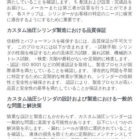
満たしていることを確認します。 5. 配送および設置：完成品を
お届けし、メーカーまたは第三者が設置を行うことができま
す。 各ステップは、シリンダーがお客様の特定のニーズに確実
に適合するようにするために重要です。
カスタム油圧シリンダ製造における品質保証
信頼性とパフォーマンスを確保するには、品質保証が不可欠で
す。 このプロセスには以下が含まれます。 - 試験手順: シリン
ダの性能を検証するための流体圧力試験、漏れ試験、機械的ス
トレス試験。 - 検査: 欠陥や磨耗がないか定期的に検査します。
- 認証: ISO 9001 などの関連認証を取得し、製造プロセスが国
際基準を満たしていることを確認します。 潜在的な問題を早期
に特定するために定期的な検査が実施され、シリンダーの信頼
性と安全性が確保されます。 認証により、製造プロセスが高い
品質と安全性の基準を満たしていることが保証されます。
カスタム油圧シリンダの設計および製造における一般的
な問題と解決策
慎重な設計と製造にもかかわらず、カスタム油圧シリンダーは
一般的な問題に直面する可能性があります。 以下にいくつかの
解決策を示します。 - 漏れ: シールが適切に選択されていること
を確認し、液体の損失を防ぐために定期的にメンテナンスして