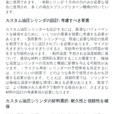
途に使用できます。 - 単動シリンダ: 1 方向の力のみが必要な場
合に使用され、多くの場合スプリングリターン機構が付いてい
ます。
カスタム油圧シリンダの設計: 考慮すべき要素
カスタム油圧シリンダーを設計するには、最適なパフォーマン
スを確保するために、いくつかの要素を慎重に考慮する必要が
あります。 - 負荷要件: シリンダーは、用途に必要な特定の負荷
を処理できるように設計されている必要があります。 サイズが
大きすぎたり小さすぎたりすると、非効率や安全性の問題が発
生する可能性があります。 - 動作温度: 予想される温度範囲に基
づいて、適切な材料と潤滑剤を選択することが重要です。 極端
な温度はシリンダーの完全性と機能に影響を与える可能性があ
ります。 - サイクル寿命: シリンダーの予想寿命を決定するに
は、どのくらいの頻度で、どのような条件で使用されるかを評
価する必要があります。 たとえば、採掘作業では、シリンダー
は極端な温度や過酷な環境に耐える必要があります。 製造で
は、より制御された条件下で動作する場合があり、さまざまな
材料や設計の考慮事項が必要になります。
カスタム油圧シリンダの材料選択: 耐久性と信頼性を確
保