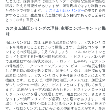
たとえば、採掘作業では油圧シリンダーが極端な温度や過酷な
環境に耐える可能性がありますが、製造現場ではより制御され
た条件下で作動します。
カスタム油圧シリンダー
の重要性を理
解することは、生産性と安全性の向上を目指すあらゆる業界に
とって非常に重要です。
カスタム油圧シリンダの理解: 主要コンポーネントと機
能
油圧シリンダは、加圧流体を直線運動に変換し、ピストンとロ
ッドを伸縮させることによって機能します。 主要なコンポーネ
ントとその役割を詳しく見てみましょう。 - バレル: ピストンと
ロッドを収容する外側の円筒形の本体。 ・ピストン：バレル内
で直線運動する円筒状の部分。 ・ロッド：仕事を行うピストン
の伸縮部分。 - クッショニングシステム: ピストンの速度を制御
して後退時の損傷を防ぐ装置。 油圧シリンダは、加圧流体を直
線運動に変換し、ピストンとロッドを伸縮させることによって
機能します。 たとえば、標準的な油圧システムでは、加圧流体
がシリンダーの一端に入り、ピストンとロッドを押して伸長し
ます。 流体がもう一方の端に送られると、ピストンとロッドは
リターンバルブを通って後退します。 用途に応じて、さまざま
なタイプの油圧シリンダーが必要になる場合があります。 - 伸
縮シリンダー: 建設や鉱山における長いストローク長に最適で
す。 - 複動シリンダ: 圧力がかかると伸縮することができ、多用