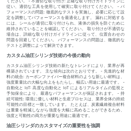
ください。 - 不適切な取り付け: 正確な取り付けガイドラインに
従い、適切な工具を使用して確実に取り付けてください。 - パ
フォーマンスの問題: 徹底的なテストを実施し、必要に応じて設
定を調整してパフォーマンスを最適化します。 漏れに対処する
には、シールが適切に取り付けられ、液体の損失を防ぐために
維持されていることを確認してください。 取り付けが不適切な
場合は、詳細な取り付けガイドラインに従って、位置合わせの
問題を回避してください。 パフォーマンスの問題は、徹底的な
テストと調整によって解決できます。
カスタム油圧シリンダ技術の今後の動向
カスタム油圧シリンダ技術の新たなトレンドにより、業界が再
構築されています。 主な傾向は次のとおりです。 - 先進的な材
料の統合: カーボンファイバー複合材料のような新しい材料は、
強度重量比の大幅な向上をもたらし、幅広い用途に最適です。 -
自動化と IoT: 高度な自動化と IoT によるリアルタイムの監視と
予知保全により、最適なパフォーマンスが保証されます。 - 持
続可能性: 環境に優しい材料と生産プロセスは、業界全体の持続
可能性の目標と一致しています。 たとえば、炭素繊維複合材料
は重量を軽減しながら強度を大幅に高めることができるため、
強度と可動性の両方が重要な用途に最適です。
油圧シリンダのカスタマイズの重要性を強調