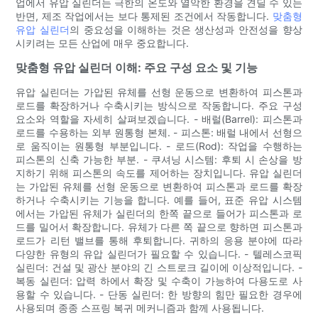
업에서 유압 실린더는 극한의 온도와 열악한 환경을 견딜 수 있는
반면, 제조 작업에서는 보다 통제된 조건에서 작동합니다.
맞춤형
유압 실린더
의 중요성을 이해하는 것은 생산성과 안전성을 향상
시키려는 모든 산업에 매우 중요합니다.
맞춤형 유압 실린더 이해: 주요 구성 요소 및 기능
유압 실린더는 가압된 유체를 선형 운동으로 변환하여 피스톤과
로드를 확장하거나 수축시키는 방식으로 작동합니다. 주요 구성
요소와 역할을 자세히 살펴보겠습니다. - 배럴(Barrel): 피스톤과
로드를 수용하는 외부 원통형 본체. - 피스톤: 배럴 내에서 선형으
로 움직이는 원통형 부분입니다. - 로드(Rod): 작업을 수행하는
피스톤의 신축 가능한 부분. - 쿠셔닝 시스템: 후퇴 시 손상을 방
지하기 위해 피스톤의 속도를 제어하는 ​​장치입니다. 유압 실린더
는 가압된 유체를 선형 운동으로 변환하여 피스톤과 로드를 확장
하거나 수축시키는 기능을 합니다. 예를 들어, 표준 유압 시스템
에서는 가압된 유체가 실린더의 한쪽 끝으로 들어가 피스톤과 로
드를 밀어서 확장합니다. 유체가 다른 쪽 끝으로 향하면 피스톤과
로드가 리턴 밸브를 통해 후퇴합니다. 귀하의 응용 분야에 따라
다양한 유형의 유압 실린더가 필요할 수 있습니다. - 텔레스코픽
실린더: 건설 및 광산 분야의 긴 스트로크 길이에 이상적입니다. -
복동 실린더: 압력 하에서 확장 및 수축이 가능하여 다용도로 사
용할 수 있습니다. - 단동 실린더: 한 방향의 힘만 필요한 경우에
사용되며 종종 스프링 복귀 메커니즘과 함께 사용됩니다.