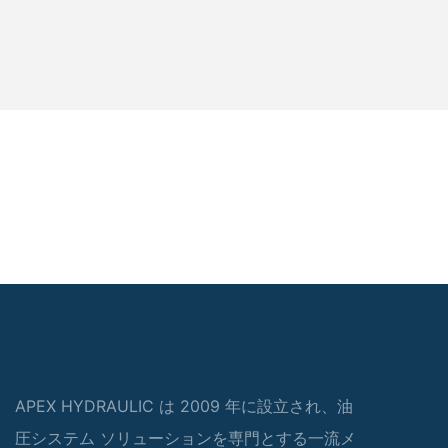
APEX HYDRAULIC は 2009 年に設立され、油
圧システム ソリューションを専門とする一流メ