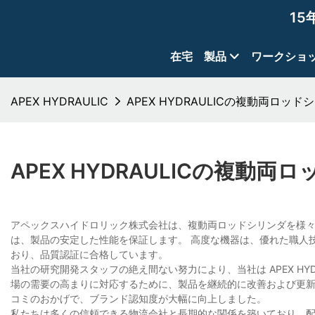
15
在宅
製品
ワークショ
APEX HYDRAULIC
APEX HYDRAULICの複動両ロッド
APEX HYDRAULICの複動両
アペックスハイドロリック株式会社は、複動両ロッドシリンダを様々
は、製品の安定した性能を保証します。 高度な機器は、優れた職人
おり、品質認証に合格しています。
当社の研究開発スタッフの絶え間ない努力により、当社は APEX HY
場の需要の高まりに対応するために、製品を継続的に改善および更新
コミのおかげで、ブランド認知度が大幅に向上しました。
私たちは多くの信頼できる物流会社と長期的な関係を築いており、配送のア