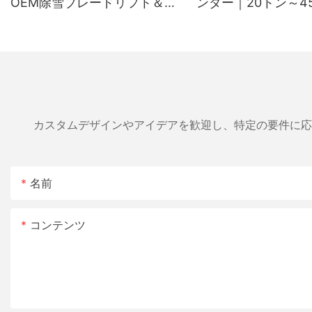
OEM除雪ブレードリフト＆ア
ンダー｜20トン～4
ングルシリンダーメーカー
り機用純正交換用薪
リンダー
カスタムデザインやアイデアを歓迎し、特定の要件に応
名前
コンテンツ