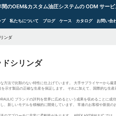
年間のOEM&カスタム油圧システムの ODM サー
ップ
私たちについて
ブログ
ケース
カタログ
お問い合
シリンダ
ロッドシリンダ
な方法で比類のない特性に仕上げています。 大手サプライヤーから厳
技を示す製品の正確な生産を保証します。 それに加えて、国際的な生産
DRAULIC ブランドの評判を世界に広めるという成果を収めることに成
し、新しいモデルを積極的に開発しています。 常連のお客様や新規の
プローチに非常に柔軟性があります。 APEX HYDRAULIC では