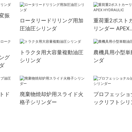
変振
ロータリードリリング用加
重荷重2ポスト
圧油圧シリンダ
リンダー APEX
HYDRAULIC
トラクタ用大容量複動油圧
農機具用小型単
ング
シリンダ
ンダ
ダ
トド
廃棄物焼却炉用スライド火
プロフェッショ
格子シリンダー
ックリフトシリ