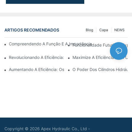
ARTIGOS RECOMENDADOS
Blog
Capa
NEWS
Compreendendo A Função E A Importância Dos Cilindros Hidrául
Funcionalidade Futurista: Expl
Revolucionando A Eficiência: O Cilindro Telescópico Elétrico
Maximize A Eficiência Com Um 
Aumentando A Eficiência: Os Benefícios De Um Cilindro Hidráuli
O Poder Dos Cilindros Hidráuli
Copyright © 2026 Apex Hydraulic Co., Ltd -