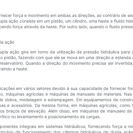
fornecer força e movimento em ambas as direções, ao contrário de s
pla ação consiste em um pistão, um cilindro, uma haste e fluido hid
cendo força através da haste. Por outro lado, quando o fluido pressu
pla ação
upla ação gira em torno da utilização da pressão hidráulica para 
a o pistão, fazendo com que ele se mova em uma direção e estenda a
reservatório. Quando a direção do movimento precisa ser invertida,
raindo a haste.
plicações em vários setores devido à sua capacidade de fornecer 
o, máquinas agrícolas e máquinas de manuseio de materiais. Nas p
e dobra, modelagem e estampagem. Em equipamentos de construção
as e acessórios. Da mesma forma, em máquinas agrícolas, como tra
os braços de elevação. Além disso, em máquinas de manuseio de m
rítico no levantamento e posicionamento de cargas.
mponentes integrais em sistemas hidráulicos, fornecendo força e
incípio de funcionamento dos cilindros hidráulicos de dupla açã