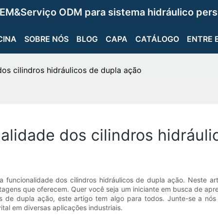
EM&Serviço ODM para sistema hidráulico pers
CINA
SOBRE NÓS
BLOG
CAPA
CATÁLOGO
ENTRE 
s cilindros hidráulicos de dupla ação
idade dos cilindros hidráuli
funcionalidade dos cilindros hidráulicos de dupla ação. Neste ar
tagens que oferecem. Quer você seja um iniciante em busca de apre
 de dupla ação, este artigo tem algo para todos. Junte-se a n
tal em diversas aplicações industriais.