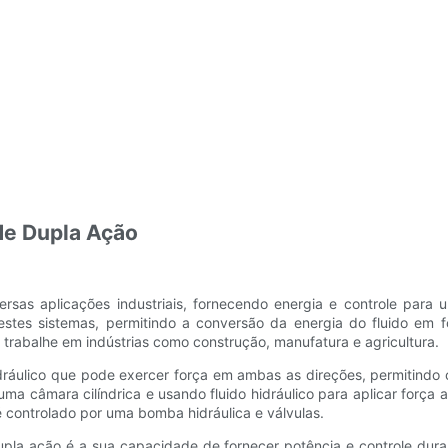
 de Dupla Ação
versas aplicações industriais, fornecendo energia e controle pa
stes sistemas, permitindo a conversão da energia do fluido em f
 trabalhe em indústrias como construção, manufatura e agricultura.
hidráulico que pode exercer força em ambas as direções, permitindo
a câmara cilíndrica e usando fluido hidráulico para aplicar força a
é controlado por uma bomba hidráulica e válvulas.
upla ação é a sua capacidade de fornecer potência e controle dura