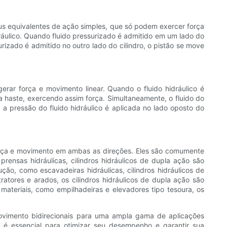
eus equivalentes de ação simples, que só podem exercer força
ráulico. Quando fluido pressurizado é admitido em um lado do
rizado é admitido no outro lado do cilindro, o pistão se move
gerar força e movimento linear. Quando o fluido hidráulico é
 haste, exercendo assim força. Simultaneamente, o fluido do
 a pressão do fluido hidráulico é aplicada no lado oposto do
força e movimento em ambas as direções. Eles são comumente
rensas hidráulicas, cilindros hidráulicos de dupla ação são
, como escavadeiras hidráulicas, cilindros hidráulicos de
tores e arados, os cilindros hidráulicos de dupla ação são
ateriais, como empilhadeiras e elevadores tipo tesoura, os
 movimento bidirecionais para uma ampla gama de aplicações
o é essencial para otimizar seu desempenho e garantir sua