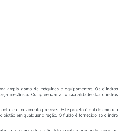
ra uma ampla gama de máquinas e equipamentos. Os cilindros
orça mecânica. Compreender a funcionalidade dos cilindros
 controle e movimento precisos. Este projeto é obtido com um
o pistão em qualquer direção. O fluido é fornecido ao cilindro
nte todo o curso do pistão. Isto significa que podem exercer