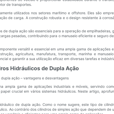
tor de transportes.
plamente utilizados nos setores marítimo e offshore. Eles são emp
ção de carga. A construção robusta e o design resistente à corros
os de dupla ação são essenciais para a operação de empilhadeiras, g
cargas pesadas, contribuindo para o manuseio eficiente e seguro de
componente versátil e essencial em uma ampla gama de aplicações e 
nstrução, agricultura, manufatura, transporte, marinha e manusei
cial e garantir a sua utilização eficaz em diversas tarefas e indústri
ros Hidráulicos de Dupla Ação
e dupla ação – vantagens e desvantagens
ma ampla gama de aplicações industriais e móveis, servindo com
apel crucial em vários sistemas hidráulicos. Neste artigo, aprofun
dráulico de dupla ação. Como o nome sugere, este tipo de cilindro
áulico. Ao contrário dos cilindros de simples ação que dependem de u