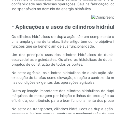
confiabilidade nas diversas operações. Seja na fabricação, co
indispensáveis ​​no domínio da energia hidráulica.
- Aplicações e usos de cilindros hidráu
Os cilindros hidráulicos de dupla ação são um componente cru
uma ampla gama de tarefas. Este artigo tem como objetivo f
funções que se beneficiam de sua funcionalidade.
Um dos principais usos dos cilindros hidráulicos de dup
escavadeiras e guindastes. Os cilindros hidráulicos de dupl
projetos de construção de todos os portes.
No setor agrícola, os cilindros hidráulicos de dupla ação s
execução de tarefas como elevação, direção e controle do m
nas condições exigentes das operações agrícolas.
Outra aplicação importante dos cilindros hidráulicos de dupl
máquinas de moldagem por injeção e linhas de produção auto
eficiência, contribuindo para o bom funcionamento dos proce
No setor de transportes, cilindros hidráulicos de dupla açã
levantar e inclinar cargas, controlar a movimentação de c