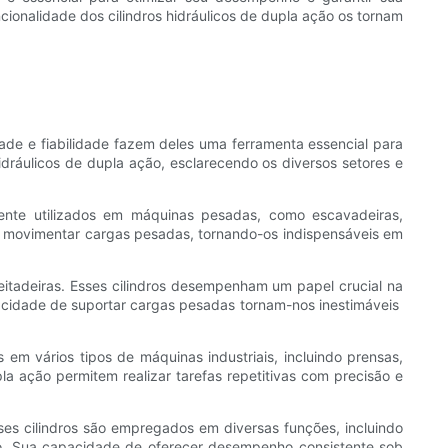
ncionalidade dos cilindros hidráulicos de dupla ação os tornam
idade e fiabilidade fazem deles uma ferramenta essencial para
dráulicos de dupla ação, esclarecendo os diversos setores e
mente utilizados em máquinas pesadas, como escavadeiras,
e movimentar cargas pesadas, tornando-os indispensáveis ​​em
heitadeiras. Esses cilindros desempenham um papel crucial na
idade de suportar cargas pesadas tornam-nos inestimáveis ​​
​​em vários tipos de máquinas industriais, incluindo prensas,
a ação permitem realizar tarefas repetitivas com precisão e
sses cilindros são empregados em diversas funções, incluindo
ito. Sua capacidade de oferecer desempenho consistente sob