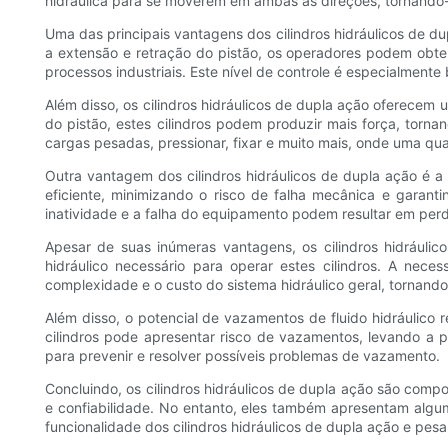
hidráulica para se moverem em ambas as direções, tornando-
Uma das principais vantagens dos cilindros hidráulicos de du
a extensão e retração do pistão, os operadores podem obte
processos industriais. Este nível de controle é especialmen
Além disso, os cilindros hidráulicos de dupla ação oferece
do pistão, estes cilindros podem produzir mais força, torn
cargas pesadas, pressionar, fixar e muito mais, onde uma quan
Outra vantagem dos cilindros hidráulicos de dupla ação é a 
eficiente, minimizando o risco de falha mecânica e garan
inatividade e a falha do equipamento podem resultar em perda
Apesar de suas inúmeras vantagens, os cilindros hidrául
hidráulico necessário para operar estes cilindros. A nec
complexidade e o custo do sistema hidráulico geral, tornando-
Além disso, o potencial de vazamentos de fluido hidráulico 
cilindros pode apresentar risco de vazamentos, levando a p
para prevenir e resolver possíveis problemas de vazamento.
Concluindo, os cilindros hidráulicos de dupla ação são compo
e confiabilidade. No entanto, eles também apresentam algum
funcionalidade dos cilindros hidráulicos de dupla ação e pes