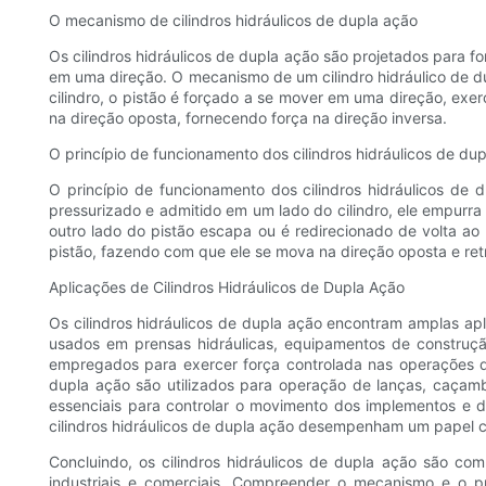
O mecanismo de cilindros hidráulicos de dupla ação
Os cilindros hidráulicos de dupla ação são projetados para 
em uma direção. O mecanismo de um cilindro hidráulico de du
cilindro, o pistão é forçado a se mover em uma direção, exer
na direção oposta, fornecendo força na direção inversa.
O princípio de funcionamento dos cilindros hidráulicos de du
O princípio de funcionamento dos cilindros hidráulicos de d
pressurizado e admitido em um lado do cilindro, ele empurr
outro lado do pistão escapa ou é redirecionado de volta ao 
pistão, fazendo com que ele se mova na direção oposta e ret
Aplicações de Cilindros Hidráulicos de Dupla Ação
Os cilindros hidráulicos de dupla ação encontram amplas a
usados ​​em prensas hidráulicas, equipamentos de construçã
empregados para exercer força controlada nas operações d
dupla ação são utilizados para operação de lanças, caçamb
essenciais para controlar o movimento dos implementos e d
cilindros hidráulicos de dupla ação desempenham um papel c
Concluindo, os cilindros hidráulicos de dupla ação são co
industriais e comerciais. Compreender o mecanismo e o pr