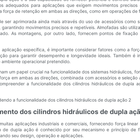
-os adequados para aplicações que exigem movimentos precisos e 
ma força de retenção em ambas as direções, como em operações de 
pode ser aprimorada ainda mais através do uso de acessórios como 
, garantindo movimentos precisos e repetíveis. Almofadas são utili
ado. As montagens, por outro lado, fornecem pontos de fixação se
 aplicação específica, é importante considerar fatores como a for
ão para garantir desempenho e longevidade ideais. Também é impo
o ambiente operacional pretendido.
ham um papel crucial na funcionalidade dos sistemas hidráulicos, f
 força em ambas as direções, combinada com acessórios e seleção a
mpreender a funcionalidade dos cilindros hidráulicos de dupla a
ento dos cilindros hidráulicos de dupla aç
uitas aplicações industriais e comerciais, fornecendo força line
áulico de dupla ação é conhecido por seu mecanismo e princípio d
orando seu design, operação e aplicações.