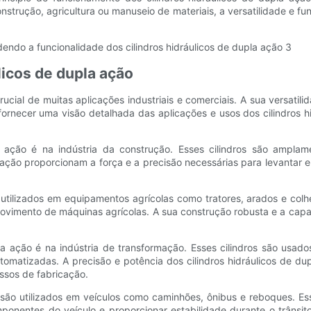
nstrução, agricultura ou manuseio de materiais, a versatilidade e fu
licos de dupla ação
cial de muitas aplicações industriais e comerciais. A sua versatil
ornecer uma visão detalhada das aplicações e usos dos cilindros hi
la ação é na indústria da construção. Esses cilindros são ampla
a ação proporcionam a força e a precisão necessárias para levantar 
ão utilizados em equipamentos agrícolas como tratores, arados e col
ovimento de máquinas agrícolas. A sua construção robusta e a capac
a ação é na indústria de transformação. Esses cilindros são usados 
matizadas. A precisão e potência dos cilindros hidráulicos de dupl
ssos de fabricação.
o são utilizados em veículos como caminhões, ônibus e reboques. E
omponentes do veículo e proporcionar estabilidade durante o trâns