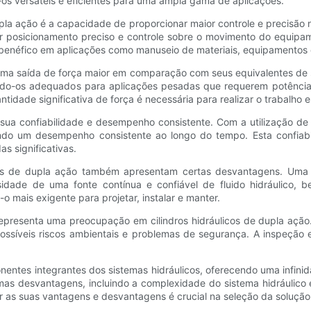
os versáteis e eficientes para uma ampla gama de aplicações.
pla ação é a capacidade de proporcionar maior controle e precisão 
r posicionamento preciso e controle sobre o movimento do equipam
te benéfico em aplicações como manuseio de materiais, equipamentos
m uma saída de força maior em comparação com seus equivalentes de 
ando-os adequados para aplicações pesadas que requerem potência s
tidade significativa de força é necessária para realizar o trabalho 
sua confiabilidade e desempenho consistente. Com a utilização de f
tindo um desempenho consistente ao longo do tempo. Esta confiabi
s significativas.
icos de dupla ação também apresentam certas desvantagens. Uma
essidade de uma fonte contínua e confiável de fluido hidráulico
o mais exigente para projetar, instalar e manter.
representa uma preocupação em cilindros hidráulicos de dupla ação.
ossíveis riscos ambientais e problemas de segurança. A inspeção 
nentes integrantes dos sistemas hidráulicos, oferecendo uma infini
as desvantagens, incluindo a complexidade do sistema hidráulico 
ar as suas vantagens e desvantagens é crucial na seleção da solução