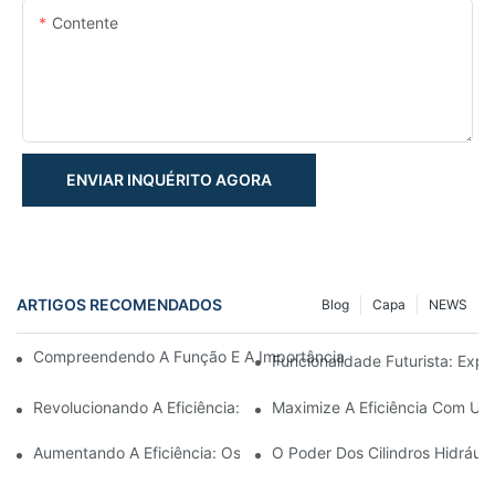
Contente
ENVIAR INQUÉRITO AGORA
ARTIGOS RECOMENDADOS
Blog
Capa
NEWS
Compreendendo A Função E A Importância Dos Cilindros Hidrául
Funcionalidade Futurista: Expl
Revolucionando A Eficiência: O Cilindro Telescópico Elétrico
Maximize A Eficiência Com Um 
Aumentando A Eficiência: Os Benefícios De Um Cilindro Hidráuli
O Poder Dos Cilindros Hidráuli