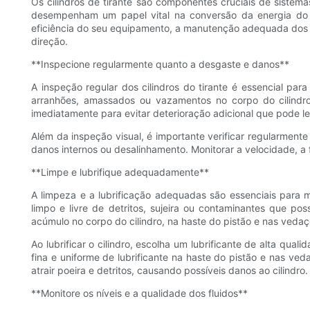
Os cilindros de tirante são componentes cruciais de sistemas
desempenham um papel vital na conversão da energia do f
eficiência do seu equipamento, a manutenção adequada dos cil
direção.
**Inspecione regularmente quanto a desgaste e danos**
A inspeção regular dos cilindros do tirante é essencial pa
arranhões, amassados ​​ou vazamentos no corpo do cilindr
imediatamente para evitar deterioração adicional que pode l
Além da inspeção visual, é importante verificar regularmen
danos internos ou desalinhamento. Monitorar a velocidade, a
**Limpe e lubrifique adequadamente**
A limpeza e a lubrificação adequadas são essenciais para man
limpo e livre de detritos, sujeira ou contaminantes que 
acúmulo no corpo do cilindro, na haste do pistão e nas vedaç
Ao lubrificar o cilindro, escolha um lubrificante de alta qu
fina e uniforme de lubrificante na haste do pistão e nas ved
atrair poeira e detritos, causando possíveis danos ao cilindro.
**Monitore os níveis e a qualidade dos fluidos**