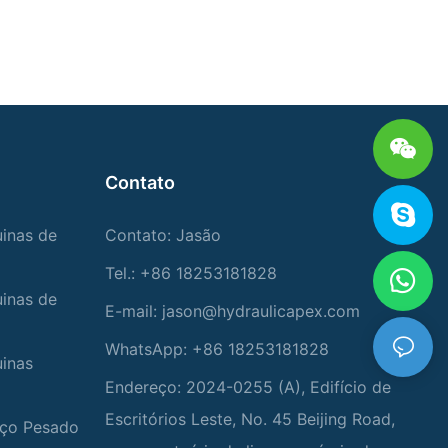
Contato
uinas de
Contato: Jasão
Tel.: +86 18253181828
uinas de
E-mail:
jason@hydraulicapex.com
WhatsApp: +86 18253181828
uinas
Endereço: 2024-0255 (A), Edifício de
Escritórios Leste, No. 45 Beijing Road,
viço Pesado