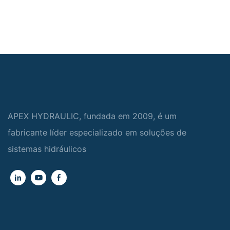
APEX HYDRAULIC, fundada em 2009, é um
fabricante líder especializado em soluções de
sistemas hidráulicos