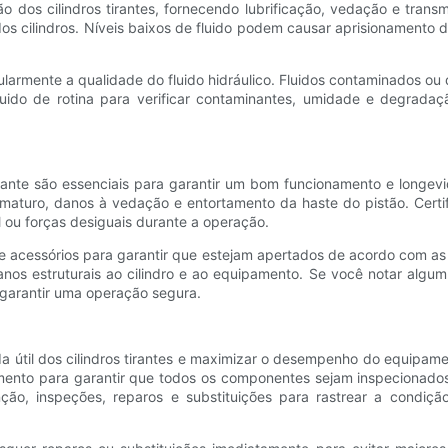
 dos cilindros tirantes, fornecendo lubrificação, vedação e transmi
os cilindros. Níveis baixos de fluido podem causar aprisionamento
egularmente a qualidade do fluido hidráulico. Fluidos contaminados 
fluido de rotina para verificar contaminantes, umidade e degrada
irante são essenciais para garantir um bom funcionamento e long
ematuro, danos à vedação e entortamento da haste do pistão. Certi
l ou forças desiguais durante a operação.
e acessórios para garantir que estejam apertados de acordo com as
nos estruturais ao cilindro e ao equipamento. Se você notar alg
 garantir uma operação segura.
da útil dos cilindros tirantes e maximizar o desempenho do equip
nto para garantir que todos os componentes sejam inspecionados, 
o, inspeções, reparos e substituições para rastrear a condição 