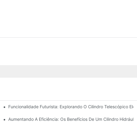
Funcionalidade Futurista: Explorando O Cilindro Telescópico Elét
icos De Barra De Direção
 Para Seu Caminhão Basculante
Aumentando A Eficiência: Os Benefícios De Um Cilindro Hidráuli