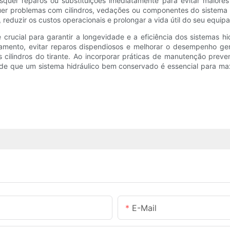
squer reparos ou substituições imediatamente para evitar maiores 
squer problemas com cilindros, vedações ou componentes do sistema
reduzir os custos operacionais e prolongar a vida útil do seu equip
crucial para garantir a longevidade e a eficiência dos sistemas hi
mento, evitar reparos dispendiosos e melhorar o desempenho geral
ilindros do tirante. Ao incorporar práticas de manutenção preve
 de que um sistema hidráulico bem conservado é essencial para ma
E-Mail