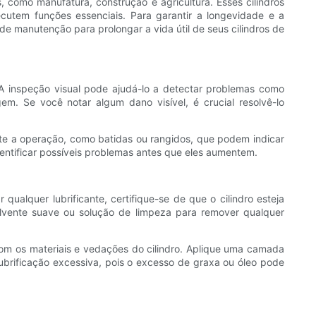
s, como manufatura, construção e agricultura. Esses cilindros
utem funções essenciais. Para garantir a longevidade e a
de manutenção para prolongar a vida útil de seus cilindros de
. A inspeção visual pode ajudá-lo a detectar problemas como
m. Se você notar algum dano visível, é crucial resolvê-lo
nte a operação, como batidas ou rangidos, que podem indicar
dentificar possíveis problemas antes que eles aumentem.
qualquer lubrificante, certifique-se de que o cilindro esteja
olvente suave ou solução de limpeza para remover qualquer
e com os materiais e vedações do cilindro. Aplique uma camada
 lubrificação excessiva, pois o excesso de graxa ou óleo pode