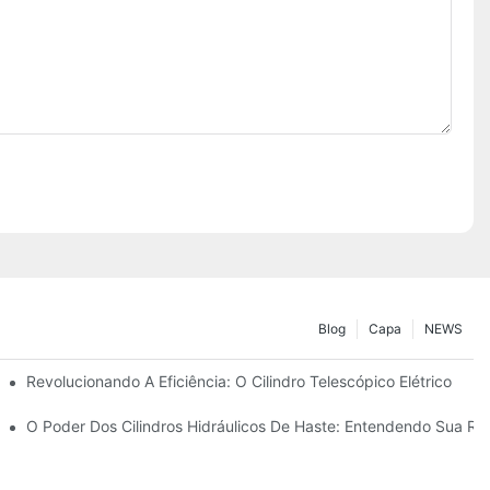
Blog
Capa
NEWS
rico
Revolucionando A Eficiência: O Cilindro Telescópico Elétrico
co Telescópico De 4 Estágios
O Poder Dos Cilindros Hidráulicos De Haste: Entendendo Sua Resi