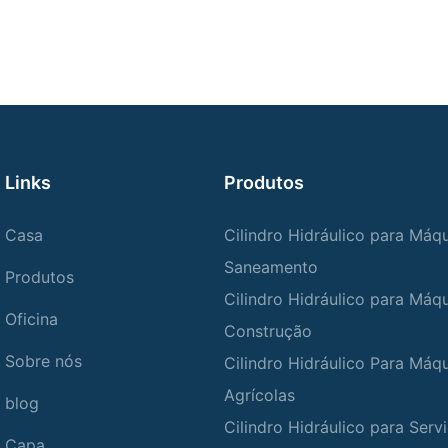
Links
Produtos
Casa
Cilindro Hidráulico para Máq
Saneamento
Produtos
Cilindro Hidráulico para Máq
Oficina
Construção
Sobre nós
Cilindro Hidráulico Para Máq
Agrícolas
blog
Cilindro Hidráulico para Ser
Capa