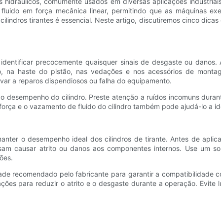
 hidráulicos, comumente usados ​​em diversas aplicações industriai
luido em força mecânica linear, permitindo que as máquinas exec
indros tirantes é essencial. Neste artigo, discutiremos cinco dicas 
ra identificar precocemente quaisquer sinais de desgaste ou danos
o, na haste do pistão, nas vedações e nos acessórios de montage
evar a reparos dispendiosos ou falha do equipamento.
te o desempenho do cilindro. Preste atenção a ruídos incomuns dura
 força e o vazamento de fluido do cilindro também pode ajudá-lo a i
ter o desempenho ideal dos cilindros de tirante. Antes de aplicar 
possam causar atrito ou danos aos componentes internos. Use um s
ões.
alidade recomendado pelo fabricante para garantir a compatibilidad
ações para reduzir o atrito e o desgaste durante a operação. Evite