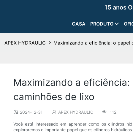
15 anos O
CASA
PRODUTO
OFI
APEX HYDRAULIC
Maximizando a eficiência: o papel 
Maximizando a eficiência: 
caminhões de lixo
2024-12-31
APEX HYDRAULIC
112
Você está interessado em aprender como os cilindros hi
exploraremos o importante papel que os cilindros hidráulico