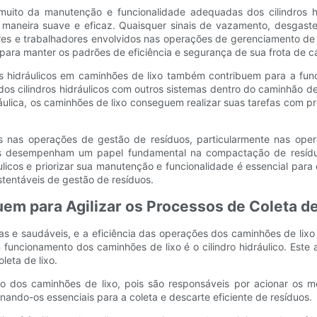
uito da manutenção e funcionalidade adequadas dos cilindros hid
de maneira suave e eficaz. Quaisquer sinais de vazamento, desgas
es e trabalhadores envolvidos nas operações de gerenciamento de 
 para manter os padrões de eficiência e segurança de sua frota de c
s hidráulicos em caminhões de lixo também contribuem para a fun
s cilindros hidráulicos com outros sistemas dentro do caminhão de 
idráulica, os caminhões de lixo conseguem realizar suas tarefas com
os nas operações de gestão de resíduos, particularmente nas ope
is desempenham um papel fundamental na compactação de resíduos
ulicos e priorizar sua manutenção e funcionalidade é essencial pa
tentáveis ​​de gestão de resíduos.
uem para Agilizar os Processos de Coleta de
pas e saudáveis, e a eficiência das operações dos caminhões de li
cionamento dos caminhões de lixo é o cilindro hidráulico. Este ar
leta de lixo.
nto dos caminhões de lixo, pois são responsáveis ​​por acionar os
nando-os essenciais para a coleta e descarte eficiente de resíduos.