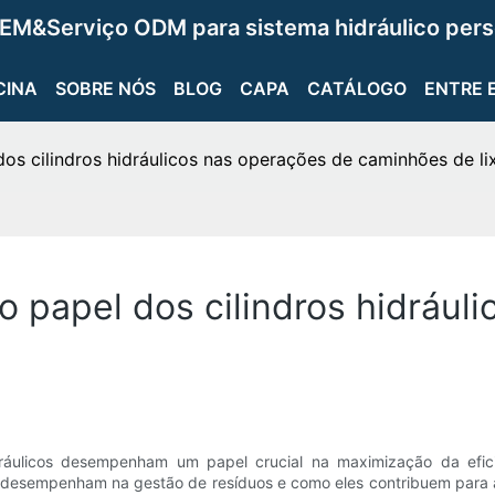
EM&Serviço ODM para sistema hidráulico pers
CINA
SOBRE NÓS
BLOG
CAPA
CATÁLOGO
ENTRE 
dos cilindros hidráulicos nas operações de caminhões de li
o papel dos cilindros hidrául
dráulicos desempenham um papel crucial na maximização da efici
s desempenham na gestão de resíduos e como eles contribuem para a 