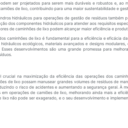
s podem ser projetados para serem mais duráveis ​​e robustos e, ao
amiões de lixo, contribuindo para uma maior sustentabilidade e ges
lindros hidráulicos para operações de gestão de resíduos também 
ração dos componentes hidráulicos para atender aos requisitos espe
dores de caminhões de lixo podem alcançar maior eficiência e produt
 dos caminhões de lixo é fundamental para a eficiência e eficácia d
s hidráulicos ecológicos, materiais avançados e designs modulares, 
o. Esses desenvolvimentos são uma grande promessa para melhora
síduos.
 crucial na maximização da eficiência das operações dos caminhõ
es de lixo possam manusear grandes volumes de resíduos de maneira
eduzindo o risco de acidentes e aumentando a segurança geral. À 
cos em operações de camiões de lixo, melhorando ainda mais a eficiê
e lixo não pode ser exagerado, e o seu desenvolvimento e implement