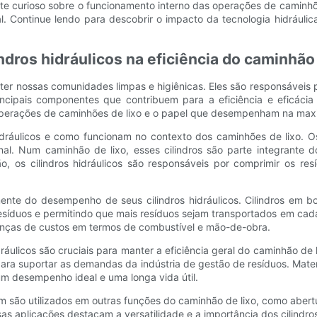
 curioso sobre o funcionamento interno das operações de caminhões
cial. Continue lendo para descobrir o impacto da tecnologia hidrául
ros hidráulicos na eficiência do caminhão 
nossas comunidades limpas e higiênicas. Eles são responsáveis ​​​​
cipais componentes que contribuem para a eficiência e eficácia d
 operações de caminhões de lixo e o papel que desempenham na maxi
idráulicos e como funcionam no contexto dos caminhões de lixo. Os 
ional. Num caminhão de lixo, esses cilindros são parte integrante
 os cilindros hidráulicos são responsáveis ​​por comprimir os r
amente do desempenho de seus cilindros hidráulicos. Cilindros 
síduos e permitindo que mais resíduos sejam transportados em cada 
panças de custos em termos de combustível e mão-de-obra.
dráulicos são cruciais para manter a eficiência geral do caminhão de
ara suportar as demandas da indústria de gestão de resíduos. Mate
 um desempenho ideal e uma longa vida útil.
bém são utilizados em outras funções do caminhão de lixo, como ab
s aplicações destacam a versatilidade e a importância dos cilindros