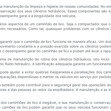
manutenção da limpeza e higiene de nossas comunidades. No entan
nservação dos seus cilindros hidráulicos. Esses componentes são 
sempenho geral e a longevidade dos veículos.
vários aspectos de um caminhão de lixo. Seja o compactador que co
imento necessários. Como tal, quaisquer problemas com os cilindr
ra garantir que o caminhão de lixo funcione de maneira eficaz. Um 
 movimento constante e a pressão exercida sobre os cilindros pod
o desempenho geral do caminhão de lixo e podem até levar a repar
 de manutenção de rotina dos cilindros hidráulicos. Isto inclui a 
o fluido hidráulico. A lubrificação adequada garante um funcionamen
 pode ajudar a evitar quebras inesperadas e paralisações dos camin
arações dispendiosas e manter os veículos em serviço por período
os também pode contribuir para a segurança geral das operações do
ores e das pessoas ao redor da empilhadeira. A manutenção e as ins
s dos caminhões de lixo é inegável, e sua manutenção e conservação
camiões de lixo podem garantir que os seus veículos funcionam c