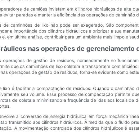
operadores de camiões invistam em cilindros hidráulicos de alta 
ra evitar paradas e manter a eficiência das operações do caminhão de
es de caminhões de lixo não pode ser exagerado. São componentes
er a importância dos cilindros hidráulicos e priorizar a sua manu
 e, em última análise, contribuir para um ambiente mais limpo e saud
idráulicos nas operações de gerenciamento 
as operações de gestão de resíduos, nomeadamente no funcioname
te que os caminhões de lixo coletem e transportem com eficiência 
s nas operações de gestão de resíduos, torna-se evidente como este
e lixo é facilitar a compactação de resíduos. Quando o caminhão de
efetivamente seu volume. Esse processo de compactação permite q
rotas de coleta e minimizando a frequência de idas aos locais de de
rtes.
envolve a conversão de energia hidráulica em força mecânica line
tão transmitido aos cilindros hidráulicos. À medida que o fluido pre
ação. A movimentação controlada dos cilindros hidráulicos é esse