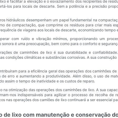
 lixo é facilitar a elevação e o esvaziamento dos recipientes de re
ortá-los para locais de descarte. Sem a potência e a precisão propor
lindros hidráulicos desempenham um papel fundamental na compactaç
nismo de compactação, que comprime os resíduos para criar mais e
equência de viagens aos locais de descarte, economizando tempo e
a operar com ruído e vibração mínimos, proporcionando um proc
ão sonora é uma preocupação, bem como para o conforto e segurança
erações de caminhões de lixo é sua durabilidade e confiabilidade
rsas condições climáticas e substâncias corrosivas. A sua construçã
tribuíram para a eficiência geral das operações dos caminhões de l
e erro e aumentando a produtividade. Além disso, o uso de mater
do assim o tempo de inatividade e os custos de reparo.
tico na otimização das operações dos caminhões de lixo. A sua ca
ornam-nos indispensáveis ​​para agilizar o processo de recolha de
icos nas operações dos camiões de lixo continuará a ser essencial p
de lixo com manutenção e conservação do c