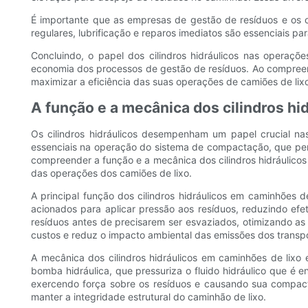
É importante que as empresas de gestão de resíduos e os 
regulares, lubrificação e reparos imediatos são essenciais pa
Concluindo, o papel dos cilindros hidráulicos nas operaçõ
economia dos processos de gestão de resíduos. Ao compreend
maximizar a eficiência das suas operações de camiões de lixo
A função e a mecânica dos cilindros h
Os cilindros hidráulicos desempenham um papel crucial n
essenciais na operação do sistema de compactação, que permi
compreender a função e a mecânica dos cilindros hidráulico
das operações dos camiões de lixo.
A principal função dos cilindros hidráulicos em caminhões d
acionados para aplicar pressão aos resíduos, reduzindo 
resíduos antes de precisarem ser esvaziados, otimizando as 
custos e reduz o impacto ambiental das emissões dos transpo
A mecânica dos cilindros hidráulicos em caminhões de lixo 
bomba hidráulica, que pressuriza o fluido hidráulico que é en
exercendo força sobre os resíduos e causando sua compact
manter a integridade estrutural do caminhão de lixo.