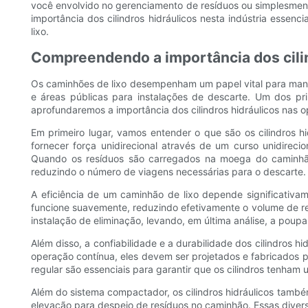
você envolvido no gerenciamento de resíduos ou simplesmente
importância dos cilindros hidráulicos nesta indústria essen
lixo.
Compreendendo a importância dos cilind
Os caminhões de lixo desempenham um papel vital para manter 
e áreas públicas para instalações de descarte. Um dos prin
aprofundaremos a importância dos cilindros hidráulicos nas
Em primeiro lugar, vamos entender o que são os cilindros h
fornecer força unidirecional através de um curso unidirec
Quando os resíduos são carregados na moega do caminhão,
reduzindo o número de viagens necessárias para o descarte.
A eficiência de um caminhão de lixo depende significativ
funcione suavemente, reduzindo efetivamente o volume de re
instalação de eliminação, levando, em última análise, a pou
Além disso, a confiabilidade e a durabilidade dos cilindros hi
operação contínua, eles devem ser projetados e fabricados p
regular são essenciais para garantir que os cilindros tenham
Além do sistema compactador, os cilindros hidráulicos tam
elevação para despejo de resíduos no caminhão. Essas diversa