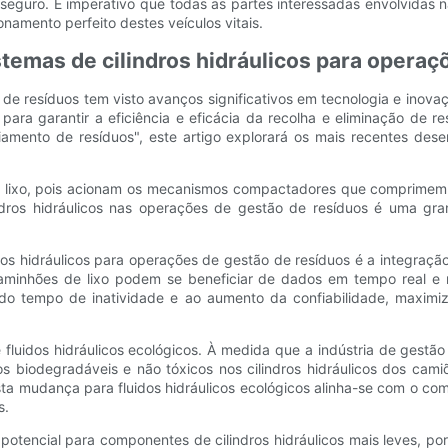
 seguro. É imperativo que todas as partes interessadas envolvidas
onamento perfeito destes veículos vitais.
stemas de cilindros hidráulicos para opera
o de resíduos tem visto avanços significativos em tecnologia e in
 para garantir a eficiência e eficácia da recolha e eliminação de r
iamento de resíduos", este artigo explorará os mais recentes des
 de lixo, pois acionam os mecanismos compactadores que comprimem 
lindros hidráulicos nas operações de gestão de resíduos é uma g
os hidráulicos para operações de gestão de resíduos é a integração 
caminhões de lixo podem se beneficiar de dados em tempo real e r
 do tempo de inatividade e ao aumento da confiabilidade, maximiz
fluidos hidráulicos ecológicos. À medida que a indústria de gestão 
cos biodegradáveis ​​e não tóxicos nos cilindros hidráulicos dos cam
ta mudança para fluidos hidráulicos ecológicos alinha-se com o comp
s.
potencial para componentes de cilindros hidráulicos mais leves, por