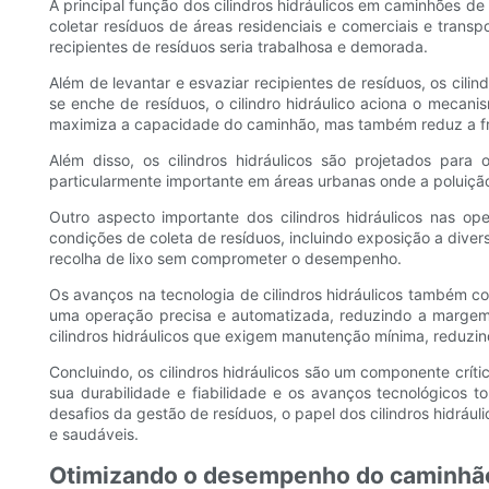
A principal função dos cilindros hidráulicos em caminhões de
coletar resíduos de áreas residenciais e comerciais e transp
recipientes de resíduos seria trabalhosa e demorada.
Além de levantar e esvaziar recipientes de resíduos, os ci
se enche de resíduos, o cilindro hidráulico aciona o meca
maximiza a capacidade do caminhão, mas também reduz a fr
Além disso, os cilindros hidráulicos são projetados par
particularmente importante em áreas urbanas onde a poluiç
Outro aspecto importante dos cilindros hidráulicos nas op
condições de coleta de resíduos, incluindo exposição a dive
recolha de lixo sem comprometer o desempenho.
Os avanços na tecnologia de cilindros hidráulicos também con
uma operação precisa e automatizada, reduzindo a margem d
cilindros hidráulicos que exigem manutenção mínima, reduzin
Concluindo, os cilindros hidráulicos são um componente crí
sua durabilidade e fiabilidade e os avanços tecnológicos t
desafios da gestão de resíduos, o papel dos cilindros hidrául
e saudáveis.
Otimizando o desempenho do caminhão 