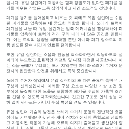
입니다. 유압 실린더가 제공하는 힘과 정밀도가 없다면 폐기물 용
기를 비우는 작업은 노동 집약적이고 시간 소모적일 것입니다.
폐기물 용기를 들어올리고 비우는 것 외에도 유압 실린더는 수집
된 폐기물을 압축하는 데 중요한 역할을 합니다. 쓰레기 트럭이
폐기물을 채울 때 유압 실린더는 압축 메커니즘을 활성화하여 폐
기물을 압축하여 트럭의 격리 구역 내에 더 많은 공간을 만듭니
다. 이는 트럭의 용량을 최대화할 뿐만 아니라 폐기 장소로의 이
동 빈도를 줄여 시간과 연료를 절약합니다.
또한 유압 실린더는 소음과 진동을 최소화하면서 작동하도록 설
계되어 부드럽고 효율적인 리프팅 및 다짐 과정을 제공합니다. 이
는 소음 공해가 우려되는 도시 지역뿐만 아니라 쓰레기 수거차 운
전자의 편안함과 안전을 위해서도 특히 중요합니다.
쓰레기 수거차 작업에서 유압 실린더의 또 다른 중요한 측면은 내
구성과 신뢰성입니다. 이러한 구성 요소는 다양한 기상 조건 및
부식성 물질에 대한 노출을 포함하여 폐기물 수집의 가혹한 조건
을 견딜 수 있도록 제작되었습니다. 견고한 구조로 인해 성능 저
하 없이 까다로운 가비지 수집 특성을 견딜 수 있습니다.
유압 실린더 기술의 발전은 쓰레기 수거차 운영의 전반적인 효율
성에도 기여했습니다. 전자 제어 장치와 센서의 통합으로 정밀하
고 자동화된 작동이 가능해 오류의 여지가 줄어들고 생산성이 향
상됩니다. 또한, 고품질 소재의 사용과 설계 개선으로 유압 실린