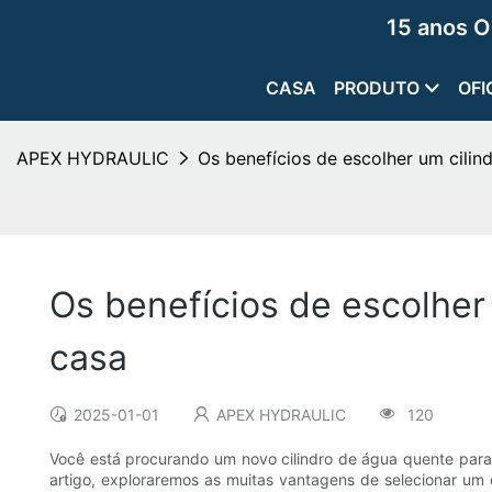
15 anos O
CASA
PRODUTO
OFI
APEX HYDRAULIC
Os benefícios de escolher um cilin
Os benefícios de escolher
casa
2025-01-01
APEX HYDRAULIC
120
Você está procurando um novo cilindro de água quente para 
artigo, exploraremos as muitas vantagens de selecionar um 