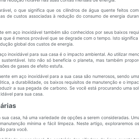
urável, o que significa que os cilindros de água quente feitos com
ças de custos associadas à redução do consumo de energia durant
nte em aço inoxidável também são conhecidos por seus baixos requi
fica que é menos provável que se degrade com o tempo. Isto signifi
edução global dos custos de energia.
o inoxidável para sua casa é o impacto ambiental. Ao utilizar men
 sustentável. Isto não só beneficia o planeta, mas também prop
sões de gases de efeito estufa.
quente em aço inoxidável para a sua casa são numerosos, sendo uma
tica, a durabilidade, os baixos requisitos de manutenção e o impac
 reduzir a sua pegada de carbono. Se você está procurando uma so
idável para sua casa.
árias
a sua casa, há uma variedade de opções a serem consideradas. Uma e
 manutenção mínima e fácil limpeza. Neste artigo, exploraremos o
ção para você.