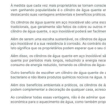
À medida que cada vez mais proprietários se tornam consci
vem ganhando popularidade é o cilindro de água quente em 
destacando suas vantagens ambientais e benefícios práticos
Os cilindros de água quente em aço inoxidável são uma esco
tradicionais, que geralmente são feitos de cobre ou outros m
cilindro de água quente, o aço inoxidável poderá ser facilme
Além de serem uma escolha sustentável, os cilindros de água
aço inoxidável é a sua resistência à corrosão. Ao contrário d
Isto significa que os proprietários podem esperar que o seu 
Além disso, os cilindros de água quente em aço inoxidável s
quente por períodos mais longos, reduzindo a energia nece
consumo de energia reduzido, tornando os cilindros de águ
Outro benefício de escolher um cilindro de água quente de a
bacteriano e não libera produtos químicos nocivos na água. Is
Além dos benefícios ambientais e práticos, os cilindros de
podem complementar a decoração de qualquer casa, acrescen
Ao considerar todas essas vantagens, não é de admirar que 
económica para o aquecimento de água, como também proporc