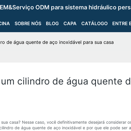
EM&Serviço ODM para sistema hidráulico pers
CINA
SOBRE NÓS
BLOG
CAPA
CATÁLOGO
ENTRE 
dro de água quente de aço inoxidável para sua casa
 um cilindro de água quente d
sua casa? Nesse caso, você definitivamente desejará considerar o
cilindro de água quente de aço inoxidável e por que ele pode ser a