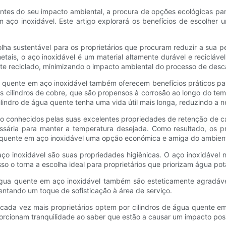
entes do seu impacto ambiental, a procura de opções ecológicas 
aço inoxidável. Este artigo explorará os benefícios de escolher u
.
lha sustentável para os proprietários que procuram reduzir a sua p
etais, o aço inoxidável é um material altamente durável e reciclável
nte reciclado, minimizando o impacto ambiental do processo de desc
 quente em aço inoxidável também oferecem benefícios práticos par
os cilindros de cobre, que são propensos à corrosão ao longo do tem
cilindro de água quente tenha uma vida útil mais longa, reduzindo a 
ão conhecidos pelas suas excelentes propriedades de retenção de c
ssária para manter a temperatura desejada. Como resultado, os p
a quente em aço inoxidável uma opção económica e amiga do ambien
ço inoxidável são suas propriedades higiênicas. O aço inoxidável n
so o torna a escolha ideal para proprietários que priorizam água pot
 água quente em aço inoxidável também são esteticamente agradáve
tando um toque de sofisticação à área de serviço.
cada vez mais proprietários optem por cilindros de água quente e
ionam tranquilidade ao saber que estão a causar um impacto posi