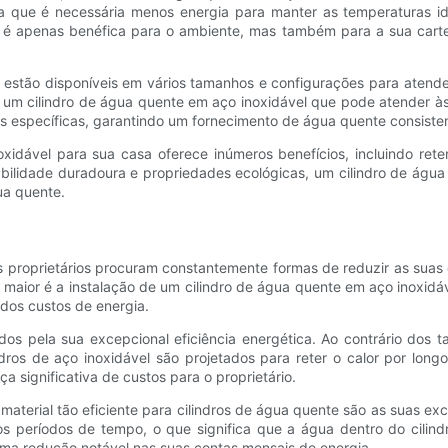
ica que é necessária menos energia para manter as temperaturas i
não é apenas benéfica para o ambiente, mas também para a sua carte
el estão disponíveis em vários tamanhos e configurações para aten
um cilindro de água quente em aço inoxidável que pode atender às
des específicas, garantindo um fornecimento de água quente consisten
xidável para sua casa oferece inúmeros benefícios, incluindo reten
rabilidade duradoura e propriedades ecológicas, um cilindro de água
ua quente.
s proprietários procuram constantemente formas de reduzir as suas
ior é a instalação de um cilindro de água quente em aço inoxidável.
dos custos de energia.
dos pela sua excepcional eficiência energética. Ao contrário dos
ndros de aço inoxidável são projetados para reter o calor por lon
 significativa de custos para o proprietário.
material tão eficiente para cilindros de água quente são as suas e
ngos períodos de tempo, o que significa que a água dentro do cil
uma redução notável nas suas contas mensais de energia.