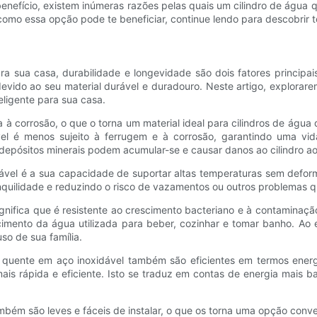
benefício, existem inúmeras razões pelas quais um cilindro de água 
como essa opção pode te beneficiar, continue lendo para descobrir 
ra sua casa, durabilidade e longevidade são dois fatores principa
devido ao seu material durável e duradouro. Neste artigo, explorar
eligente para sua casa.
a à corrosão, o que o torna um material ideal para cilindros de água 
vel é menos sujeito à ferrugem e à corrosão, garantindo uma vi
epósitos minerais podem acumular-se e causar danos ao cilindro a
vel é a sua capacidade de suportar altas temperaturas sem deforma
quilidade e reduzindo o risco de vazamentos ou outros problemas q
ignifica que é resistente ao crescimento bacteriano e à contaminaçã
ecimento da água utilizada para beber, cozinhar e tomar banho. Ao 
o de sua família.
ua quente em aço inoxidável também são eficientes em termos ener
mais rápida e eficiente. Isto se traduz em contas de energia mais
ambém são leves e fáceis de instalar, o que os torna uma opção conv