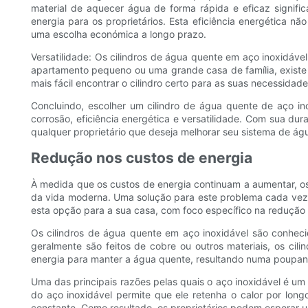
material de aquecer água de forma rápida e eficaz signif
energia para os proprietários. Esta eficiência energética 
uma escolha económica a longo prazo.
Versatilidade: Os cilindros de água quente em aço inoxidáv
apartamento pequeno ou uma grande casa de família, existe 
mais fácil encontrar o cilindro certo para as suas necessida
Concluindo, escolher um cilindro de água quente de aço ino
corrosão, eficiência energética e versatilidade. Com sua du
qualquer proprietário que deseja melhorar seu sistema de ág
Redução nos custos de energia
À medida que os custos de energia continuam a aumentar, o
da vida moderna. Uma solução para este problema cada vez ma
esta opção para a sua casa, com foco específico na redução 
Os cilindros de água quente em aço inoxidável são conheci
geralmente são feitos de cobre ou outros materiais, os cili
energia para manter a água quente, resultando numa poupança
Uma das principais razões pelas quais o aço inoxidável é um 
do aço inoxidável permite que ele retenha o calor por lo
constante. Como resultado, os proprietários podem esperar 