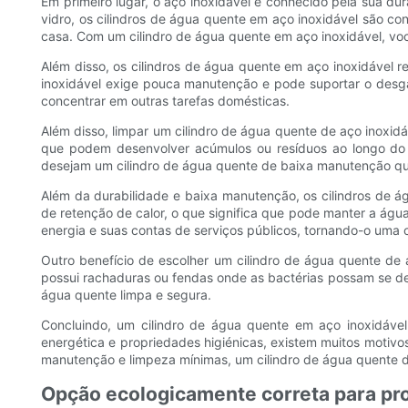
Em primeiro lugar, o aço inoxidável é conhecido pela sua dur
vidro, os cilindros de água quente em aço inoxidável são con
casa. Com um cilindro de água quente em aço inoxidável, voc
Além disso, os cilindros de água quente em aço inoxidável 
inoxidável exige pouca manutenção e pode suportar o desga
concentrar em outras tarefas domésticas.
Além disso, limpar um cilindro de água quente de aço inoxidáve
que podem desenvolver acúmulos ou resíduos ao longo do te
desejam um cilindro de água quente de baixa manutenção que
Além da durabilidade e baixa manutenção, os cilindros de á
de retenção de calor, o que significa que pode manter a ág
energia e suas contas de serviços públicos, tornando-o uma
Outro benefício de escolher um cilindro de água quente de a
possui rachaduras ou fendas onde as bactérias possam se de
água quente limpa e segura.
Concluindo, um cilindro de água quente em aço inoxidável
energética e propriedades higiénicas, existem muitos motivo
manutenção e limpeza mínimas, um cilindro de água quente de
Opção ecologicamente correta para pro