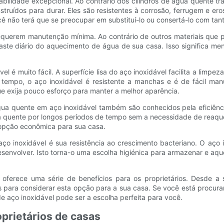
abilidade excepcional. Ao contrário dos cilindros de água quente tr
struídos para durar. Eles são resistentes à corrosão, ferrugem e e
ê não terá que se preocupar em substituí-lo ou consertá-lo com tan
requerem manutenção mínima. Ao contrário de outros materiais que p
ste diário do aquecimento de água de sua casa. Isso significa men
l é muito fácil. A superfície lisa do aço inoxidável facilita a limp
mpo, o aço inoxidável é resistente a manchas e é de fácil manut
 exija pouco esforço para manter a melhor aparência.
gua quente em aço inoxidável também são conhecidos pela eficiênc
ua quente por longos períodos de tempo sem a necessidade de reaqu
 opção econômica para sua casa.
ço inoxidável é sua resistência ao crescimento bacteriano. O aço 
senvolver. Isto torna-o uma escolha higiénica para armazenar e aq
 oferece uma série de benefícios para os proprietários. Desde a 
s para considerar esta opção para a sua casa. Se você está procura
 aço inoxidável pode ser a escolha perfeita para você.
prietários de casas