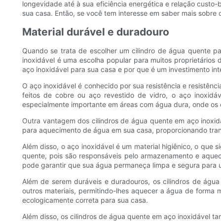
longevidade até à sua eficiência energética e relação custo-
sua casa. Então, se você tem interesse em saber mais sobre 
Material durável e duradouro
Quando se trata de escolher um cilindro de água quente pa
inoxidável é uma escolha popular para muitos proprietários 
aço inoxidável para sua casa e por que é um investimento int
O aço inoxidável é conhecido por sua resistência e resistênci
feitos de cobre ou aço revestido de vidro, o aço inoxidá
especialmente importante em áreas com água dura, onde os d
Outra vantagem dos cilindros de água quente em aço inoxidá
para aquecimento de água em sua casa, proporcionando tran
Além disso, o aço inoxidável é um material higiênico, o que s
quente, pois são responsáveis ​​​​pelo armazenamento e aqu
pode garantir que sua água permaneça limpa e segura para us
Além de serem duráveis ​​e duradouros, os cilindros de ág
outros materiais, permitindo-lhes aquecer a água de forma 
ecologicamente correta para sua casa.
Além disso, os cilindros de água quente em aço inoxidável t