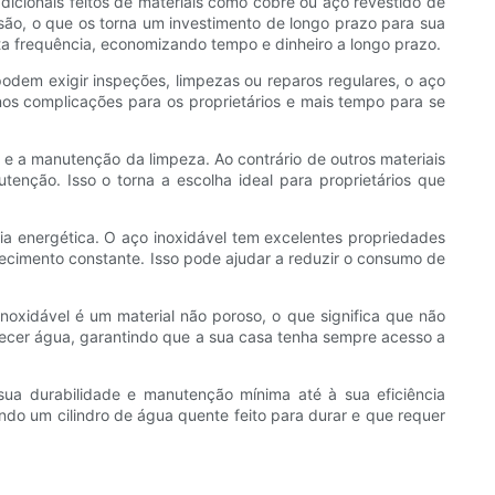
adicionais feitos de materiais como cobre ou aço revestido de
rosão, o que os torna um investimento de longo prazo para sua
ta frequência, economizando tempo e dinheiro a longo prazo.
odem exigir inspeções, limpezas ou reparos regulares, o aço
os complicações para os proprietários e mais tempo para se
eza e a manutenção da limpeza. Ao contrário de outros materiais
enção. Isso o torna a escolha ideal para proprietários que
ia energética. O aço inoxidável tem excelentes propriedades
ecimento constante. Isso pode ajudar a reduzir o consumo de
inoxidável é um material não poroso, o que significa que não
uecer água, garantindo que a sua casa tenha sempre acesso a
sua durabilidade e manutenção mínima até à sua eficiência
ndo um cilindro de água quente feito para durar e que requer