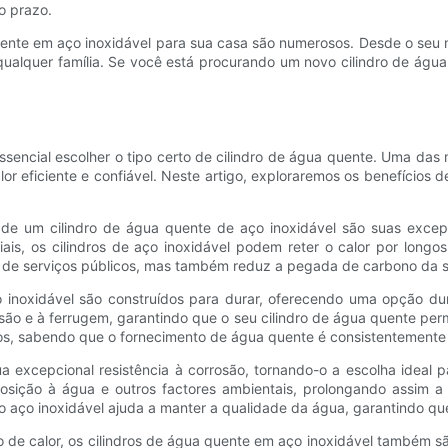
o prazo.
uente em aço inoxidável para sua casa são numerosos. Desde o seu ma
 qualquer família. Se você está procurando um novo cilindro de águ
sencial escolher o tipo certo de cilindro de água quente. Uma das
r eficiente e confiável. Neste artigo, exploraremos os benefícios 
 de um cilindro de água quente de aço inoxidável são suas excep
eriais, os cilindros de aço inoxidável podem reter o calor por lo
ntas de serviços públicos, mas também reduz a pegada de carbono d
 inoxidável são construídos para durar, oferecendo uma opção dur
rosão e à ferrugem, garantindo que o seu cilindro de água quente 
rios, sabendo que o fornecimento de água quente é consistentemente 
a excepcional resistência à corrosão, tornando-o a escolha ideal p
osição à água e outros factores ambientais, prolongando assim a
o do aço inoxidável ajuda a manter a qualidade da água, garantindo 
o de calor, os cilindros de água quente em aço inoxidável também s