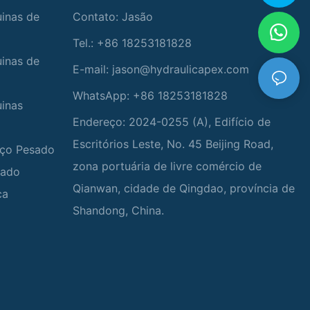
uinas de
Contato: Jasão
Tel.: +86 18253181828
uinas de
E-mail:
jason@hydraulicapex.com
WhatsApp: +86 18253181828
uinas
Endereço: 2024-0255 (A), Edifício de
Escritórios Leste, No. 45 Beijing Road,
viço Pesado
zona portuária de livre comércio de
zado
Qianwan, cidade de Qingdao, província de
ca
Shandong, China.