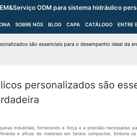
EM&Serviço ODM para sistema hidráulico pers
CINA
SOBRE NÓS
BLOG
CAPA
CATÁLOGO
ENTRE 
ersonalizados são essenciais para o desempenho ideal da e
ulicos personalizados são ess
rdadeira
áquinas industriais, fornecendo a força e a precisão necessárias 
ciente e eficaz de materiais em fardos compactos. Embora os ci