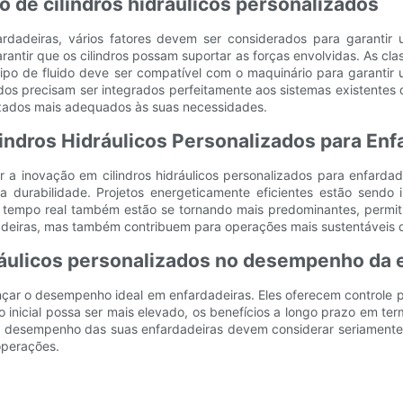
o de cilindros hidráulicos personalizados
fardadeiras, vários fatores devem ser considerados para garantir
arantir que os cilindros possam suportar as forças envolvidas. As c
tipo de fluido deve ser compatível com o maquinário para garantir
ados precisam ser integrados perfeitamente aos sistemas existentes 
lizados mais adequados às suas necessidades.
indros Hidráulicos Personalizados para Enf
r a inovação em cilindros hidráulicos personalizados para enfarda
a durabilidade. Projetos energeticamente eficientes estão sendo
tempo real também estão se tornando mais predominantes, permit
iras, mas também contribuem para operações mais sustentáveis ​​d
dráulicos personalizados no desempenho da 
ançar o desempenho ideal em enfardadeiras. Eles oferecem controle p
o inicial possa ser mais elevado, os benefícios a longo prazo em 
 o desempenho das suas enfardadeiras devem considerar seriamente o
 operações.