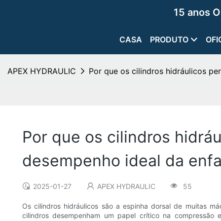
15 anos O
CASA
PRODUTO
OFI
APEX HYDRAULIC
Por que os cilindros hidráulicos p
Por que os cilindros hidrá
desempenho ideal da enfa
2025-01-27
APEX HYDRAULIC
55
Os cilindros hidráulicos são a espinha dorsal de muitas m
cilindros desempenham um papel crítico na compressão efi