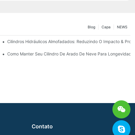
Blog
Capa
NEWS
ão
Cilindros Hidráulicos Almofadados: Reduzindo O Impacto & Prolo
ra Condições Duras De Inverno
Como Manter Seu Cilindro De Arado De Neve Para Longevidade
Contato