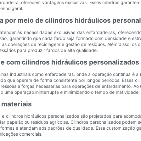
ardadeira, oferecem vantagens exclusivas. Esses cilindros garantem 
enho geral.
a por meio de cilindros hidráulicos persona
ra atender às necessidades exclusivas das enfardadeiras, oferecen
são, garantindo que cada fardo seja formado com densidade e estrut
ra as operações de reciclagem e gestão de resíduos. Além disso, os
essários para produzir fardos de alta qualidade.
de com cilindros hidráulicos personalizados
nas industriais como enfardadeiras, onde a operação contínua é a n
o que operem de forma consistente por longos períodos. Esses cilin
pressões e forças necessárias para operações de enfardamento. Ao ut
ndo uma operação ininterrupta e minimizando o tempo de inatividade
 materiais
, e cilindros hidráulicos personalizados são projetados para acomod
papelão ou resíduos agrícolas. Cilindros personalizados podem ser
iformes e atendam aos padrões de qualidade. Essa customização ga
plicações comerciais.