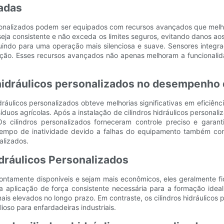
adas
personalizados podem ser equipados com recursos avançados que me
seja consistente e não exceda os limites seguros, evitando danos ao
buindo para uma operação mais silenciosa e suave. Sensores inte
ação. Esses recursos avançados não apenas melhoram a funcionalid
 hidráulicos personalizados no desempenho 
dráulicos personalizados obteve melhorias significativas em eficiên
síduos agrícolas. Após a instalação de cilindros hidráulicos person
 cilindros personalizados forneceram controle preciso e garanti
tempo de inatividade devido a falhas do equipamento também con
alizados.
dráulicos Personalizados
prontamente disponíveis e sejam mais econômicos, eles geralment
a aplicação de força consistente necessária para a formação idea
is elevados no longo prazo. Em contraste, os cilindros hidráulicos
oso para enfardadeiras industriais.