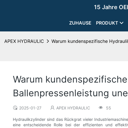
15 Jahre OE
ZUHAUSE
PRODUKT
APEX HYDRAULIC
Warum kundenspezifische Hydraulikz
Warum kundenspezifische H
Ballenpressenleistung uner
2025-01-27
APEX HYDRAULIC
55
Hydraulikzylinder sind das Rückgrat vieler Industriemaschine
eine entscheidende Rolle bei der effizienten und effekt