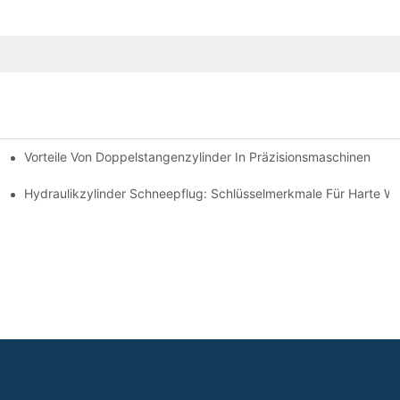
Vorteile Von Doppelstangenzylinder In Präzisionsmaschinen
e Anwendungen
ng Verbessert
Hydraulikzylinder Schneepflug: Schlüsselmerkmale Für Harte W