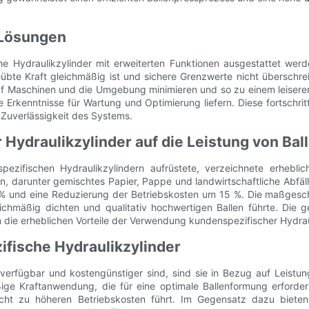
 Lösungen
e Hydraulikzylinder mit erweiterten Funktionen ausgestattet werd
sgeübte Kraft gleichmäßig ist und sichere Grenzwerte nicht übersch
f Maschinen und die Umgebung minimieren und so zu einem leiseren 
rkenntnisse für Wartung und Optimierung liefern. Diese fortschritt
 Zuverlässigkeit des Systems.
r Hydraulikzylinder auf die Leistung von Ba
spezifischen Hydraulikzylindern aufrüstete, verzeichnete erhebli
en, darunter gemischtes Papier, Pappe und landwirtschaftliche Abfäl
 % und eine Reduzierung der Betriebskosten um 15 %. Die maßgesch
chmäßig dichten und qualitativ hochwertigen Ballen führte. Die ge
n die erheblichen Vorteile der Verwendung kundenspezifischer Hydrau
ifische Hydraulikzylinder
 verfügbar und kostengünstiger sind, sind sie in Bezug auf Leistu
ige Kraftanwendung, die für eine optimale Ballenformung erforderl
cht zu höheren Betriebskosten führt. Im Gegensatz dazu bieten 