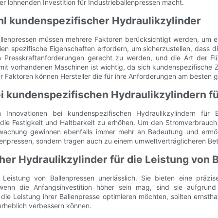
r lohnenden Investition für Industrieballenpressen macht.
l kundenspezifischer Hydraulikzylinder
llenpressen müssen mehrere Faktoren berücksichtigt werden, um ein
en spezifische Eigenschaften erfordern, um sicherzustellen, dass d
Presskraftanforderungen gerecht zu werden, und die Art der Flüs
t mit vorhandenen Maschinen ist wichtig, da sich kundenspezifische
er Faktoren können Hersteller die für ihre Anforderungen am besten
i kundenspezifischen Hydraulikzylindern f
in Innovationen bei kundenspezifischen Hydraulikzylindern für B
ie Festigkeit und Haltbarkeit zu erhöhen. Um den Stromverbrauch 
erwachung gewinnen ebenfalls immer mehr an Bedeutung und ermög
lenpressen, sondern tragen auch zu einem umweltverträglicheren Bet
her Hydraulikzylinder für die Leistung von 
 Leistung von Ballenpressen unerlässlich. Sie bieten eine präzi
wenn die Anfangsinvestition höher sein mag, sind sie aufgrund d
ie die Leistung ihrer Ballenpresse optimieren möchten, sollten erns
 erheblich verbessern können.