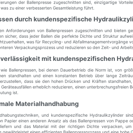
erungen der Ballenpresse zugeschnitten sind, einzigartige Vorteil
as zu einer verbesserten Gesamtleistung führt.
essen durch kundenspezifische Hydraulikzyl
ren Anforderungen von Ballenpressen zugeschnitten und bieten ge
n sicher, dass jeder Ballen die perfekte Dichte und Struktur aufwe
rechtzuerhalten, was für Recycling- und Abfallmanagementvorgänge 
enteren Verpackungsprozess und reduzieren so den Zeit- und Arbeits
verlässigkeit mit kundenspezifischen Hydr
n wie Ballenpressen, bei denen Dauerbetrieb die Norm ist, von grö
nen standhalten und einen konstanten Betrieb über lange Zeiträu
rzustellen, dass sie den hohen Drücken und Kräften standhalten, 
 Geräteausfällen erheblich reduzieren, einen unterbrechungsfreien Be
utung ist.
imale Materialhandhabung
andhabungstechniken, und kundenspezifische Hydraulikzylinder sin
on Papier einen anderen Ansatz als das Ballenpressen von Pappe ode
liefern und das Material mit der richtigen Dichte verpacken, um 
g gewährleistet einen effizienten Ballenpressprozess und eine hoh