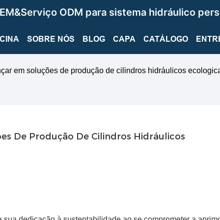
EM&Serviço ODM para sistema hidráulico pers
ICINA
SOBRE NÓS
BLOG
CAPA
CATÁLOGO
ENTR
r em soluções de produção de cilindros hidráulicos ecologic
 De Produção De Cilindros Hidráulicos 
ma sua dedicação à sustentabilidade ao se comprometer a aprim