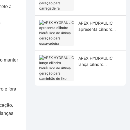
hidráulico de última
geração para
mete a
carregadeira
o
APEX HYDRAULIC
apresenta cilindro
hidráulico de última
geração para
escavadeira
APEX HYDRAULIC
Ao manter
lança cilindro
hidráulico de última
geração para
caminhão de lixo
o e fora
ucação,
udanças