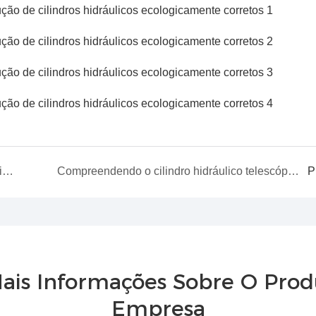
APEX liderará projetos de equipamentos hidráulicos para estádio de 120 mil metros quadrados nos Estados Unidos
Compreendendo o cilindro hidráulico telescópico para trailer basculante: o que você precisa saber
P
ais Informações Sobre O Pro
Empresa