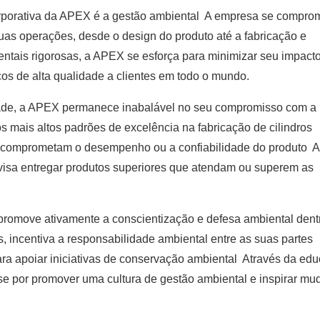
 corporativa da APEX é a gestão ambiental A empresa se compro
suas operações, desde o design do produto até a fabricação e
ntais rigorosas, a APEX se esforça para minimizar seu impact
cos de alta qualidade a clientes em todo o mundo.
dade, a APEX permanece inabalável no seu compromisso com a
 mais altos padrões de excelência na fabricação de cilindros
não comprometam o desempenho ou a confiabilidade do produto 
visa entregar produtos superiores que atendam ou superem as
promove ativamente a conscientização e defesa ambiental dentr
, incentiva a responsabilidade ambiental entre as suas partes
ra apoiar iniciativas de conservação ambiental Através da ed
se por promover uma cultura de gestão ambiental e inspirar m