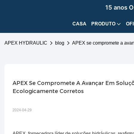
15 anos O
CASA
PRODUTO
OF
APEX HYDRAULIC
blog
APEX se compromete a avança
APEX Se Compromete A Avançar Em Soluções
Ecologicamente Corretos
2024-04-29
APEX, fornecedora líder de soluções hidráulicas, reafir