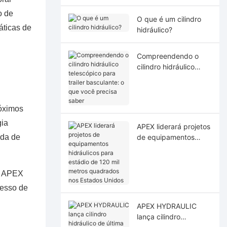
o de
O que é um cilindro
áticas de
hidráulico?
Compreendendo o
cilindro hidráulico
telescópico para
trailer basculante: o
que você precisa
óximos
saber
gia
APEX liderará projetos
ada de
de equipamentos
hidráulicos para
estádio de 120 mil
metros quadrados nos
da APEX
Estados Unidos
cesso de
APEX HYDRAULIC
lança cilindro