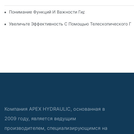
Понимание Функций И Важности Гидравлических Цилиндров
Увеличьте Эффективность С Помощью Телескопического Г
Компания APEX HYDRAULIC, основанная в
2009 году, является ведущим
производителем, специализирующимся на