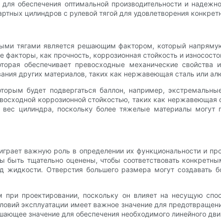
 для обеспечения оптимальной производительности и надежно
артных цилиндров с рулевой тягой для удовлетворения конкрет
выми тягами является решающим фактором, который напрямую
 факторы, как прочность, коррозионная стойкость и износост
торая обеспечивает превосходные механические свойства и
ания других материалов, таких как нержавеющая сталь или ал
торым будет подвергаться баллон, например, экстремальные
восходной коррозионной стойкостью, таких как нержавеющая 
ь вес цилиндра, поскольку более тяжелые материалы могут 
играет важную роль в определении их функциональности и про
ы быть тщательно оценены, чтобы соответствовать конкретн
д жидкости. Отверстия большего размера могут создавать 
при проектировании, поскольку он влияет на несущую спос
словий эксплуатации имеет важное значение для предотвращен
шающее значение для обеспечения необходимого линейного дв