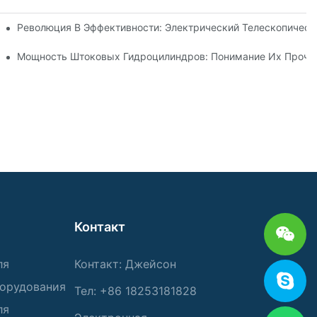
ического Телескопического Цилиндра
Революция В Эффективности: Электрический Телескопичес
Телескопического Гидроцилиндра
Мощность Штоковых Гидроцилиндров: Понимание Их Прочно
Контакт
ля
Контакт: Джейсон
борудования
Тел: +86 18253181828
ля