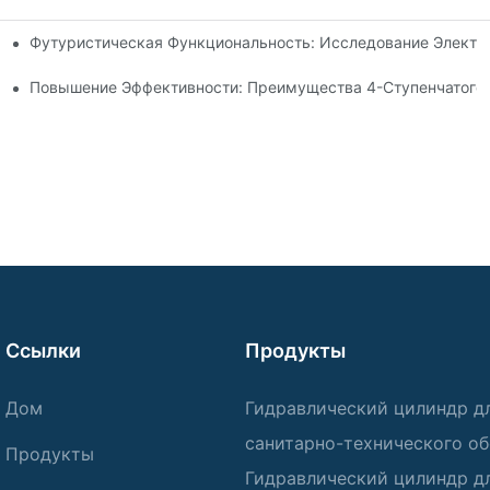
Футуристическая Функциональность: Исследование Электр
 Рулевой Тяги
идроцилиндра Для Вашего Самосвала
Повышение Эффективности: Преимущества 4-Ступенчатого 
Ссылки
Продукты
Дом
Гидравлический цилиндр д
санитарно-технического о
Продукты
Гидравлический цилиндр д