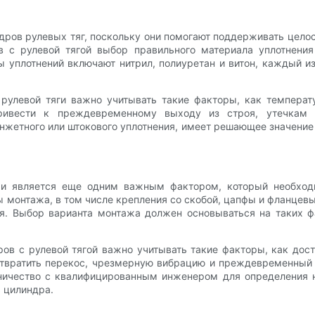
ров рулевых тяг, поскольку они помогают поддерживать целос
в с рулевой тягой выбор правильного материала уплотнени
 уплотнений включают нитрил, полиуретан и витон, каждый и
рулевой тяги важно учитывать такие факторы, как температу
ривести к преждевременному выходу из строя, утечкам 
нжетного или штокового уплотнения, имеет решающее значени
и является еще одним важным фактором, который необходи
ы монтажа, в том числе крепления со скобой, цапфы и фланцев
я. Выбор варианта монтажа должен основываться на таких фа
ов с рулевой тягой важно учитывать такие факторы, как дост
твратить перекос, чрезмерную вибрацию и преждевременный и
дничество с квалифицированным инженером для определения
 цилиндра.