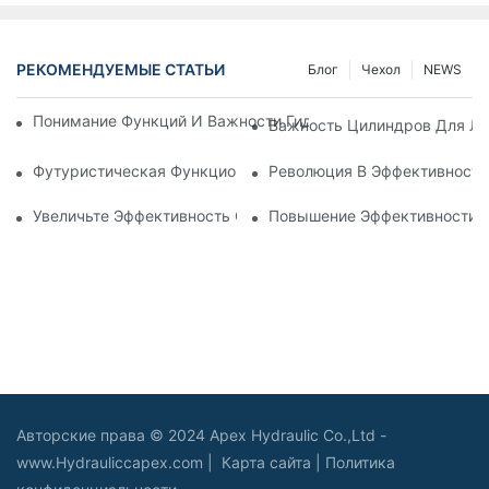
РЕКОМЕНДУЕМЫЕ СТАТЬИ
Блог
Чехол
NEWS
Понимание Функций И Важности Гидравлических Цилиндров
Важность Цилиндров Для Ли
Футуристическая Функциональность: Исследование Электр
Революция В Эффективности
Увеличьте Эффективность С Помощью Телескопического Г
Повышение Эффективности: 
Авторские права © 2024 Apex Hydraulic Co.,Ltd -
www.Hydrauliccapex.com |
Карта сайта
|
Политика