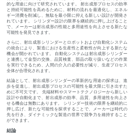
的な用途に向けて研究されています。 射出成形プロセスの効率
と持続可能性を高めるために、材料の流れを最適化し、エネル
ギー消費を削減し、無駄を最小限に抑える新しい設計が開発さ
れています。 シリンダー設計の限界を継続的に押し上げること
で、メーカーは射出成形の性能と多用途性を向上させる新たな
可能性を発見できます。
さらに、射出成形シリンダーとロボットおよび自動化システム
の統合により、製造における生産性と柔軟性が向上する新たな
機会が開かれています。 自動化システムは射出成形シリンダー
と連携して金型の交換、品質検査、部品の取り扱いなどの作業
を実行できるため、人間の介入の必要性が減り、生産プロセス
全体が合理化されます。
結論として、射出成形シリンダーの革新的な用途の探求は、進
歩を促進し、射出成形プロセスの可能性を最大限に引き出すた
めに不可欠です。 先端材料やスマートテクノロジーから新しい
設計や自動化まで、射出成形の効率、品質、多用途性を向上さ
せる機会は無数にあります。 シリンダー技術の限界を継続的に
押し広げ、新たな可能性を探求することで、メーカーは時代の
先を行き、ダイナミックな製造の世界で競争力を維持すること
ができます。
結論