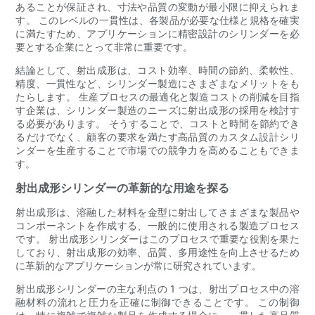
あることが保証され、寸法や品質の変動が最小限に抑えられま
す。 このレベルの一貫性は、各製品が必要な仕様と規格を確実
に満たすため、アプリケーションに精密設計のシリンダーを必
要とする企業にとって非常に重要です。
結論として、射出成形は、コスト効率、時間の節約、柔軟性、
精度、一貫性など、シリンダー製造にさまざまなメリットをも
たらします。 生産プロセスの最適化と製造コストの削減を目指
す企業は、シリンダー製造のニーズに射出成形の採用を検討す
る必要があります。 そうすることで、コストと時間を節約でき
るだけでなく、顧客の要求を満たす高品質のカスタム設計シリ
ンダーを生産することで市場での競争力を高めることもできま
す。
射出成形シリンダーの革新的な用途を探る
射出成形は、溶融した材料を金型に射出してさまざまな製品や
コンポーネントを作成する、一般的に使用される製造プロセス
です。 射出成形シリンダーはこのプロセスで重要な役割を果た
しており、射出成形の効率、品質、多用途性を向上させるため
に革新的なアプリケーションが常に研究されています。
射出成形シリンダーの主な利点の 1 つは、射出プロセス中の溶
融材料の流れと圧力を正確に制御できることです。 この制御