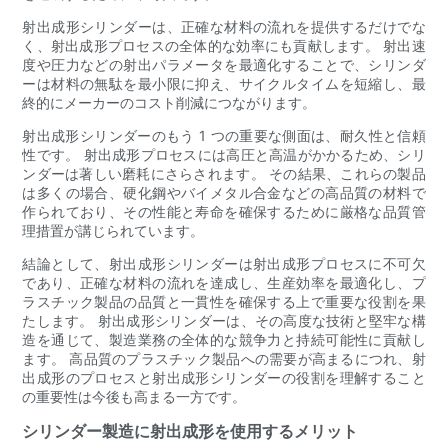
射出成形シリンダーは、正確な材料の流れを提供するだけでな
く、射出成形プロセスの全体的な効率にも貢献します。 射出速
度や圧力などの射出パラメータを最適化することで、シリンダ
ーは材料の無駄を最小限に抑え、サイクルタイムを短縮し、最
終的にメーカーのコスト削減につながります。
射出成形シリンダーのもう 1 つの重要な側面は、耐久性と信頼
性です。 射出成形プロセスには高圧と高温がかかるため、シリ
ンダーは著しい磨耗にさらされます。 その結果、これらの製品
は多くの場合、硬化鋼やバイメタル合金などの高品質の材料で
作られており、その性能と寿命を確保するために厳格な品質管
理措置が講じられています。
結論として、射出成形シリンダーは射出成形プロセスに不可欠
であり、正確な材料の流れを達成し、生産効率を最適化し、プ
ラスチック製品の品質と一貫性を確保する上で重要な役割を果
たします。 射出成形シリンダーは、その高度な技術と堅牢な構
造を通じて、製造業務の全体的な競争力と持続可能性に貢献し
ます。 高品質のプラスチック製品への需要が高まるにつれ、射
出成形のプロセスと射出成形シリンダーの役割を理解すること
の重要性は今後も高まる一方です。
シリンダー製造に射出成形を使用するメリット