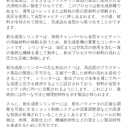
射出成形は、さまざまなプラスチック製品の製造に使用される
汎用性の高い製造プロセスです。 このプロセスは射出成形機で
始まり、通常はペレットまたは顆粒の形の原材料が溶解され、
高圧を使用して金型キャビティに押し込まれます。 その後、材
料が冷却されて固化し、完成品を金型から取り出すことができ
ます。
射出成形シリンダーは、加熱チャンバーから金型キャビティへ
の溶融材料の移動を担うため、射出成形機の重要なコンポーネ
ントです。 シリンダーは、油圧または空気圧の使用を含む一連
の複雑な機構を通じて動作し、射出プロセス中の材料の流れと
圧力を正確に制御します。
射出成形シリンダーの主な利点の 1 つは、高品質のプラスチッ
ク製品の製造に不可欠な、正確で一貫した材料の流れを提供で
きることです。 シリンダーは、射出プロセス全体を通じて均一
な温度と圧力を維持するように設計されており、材料が金型キ
ャビティ内に均一に分配されるようにします。 これにより、最
終的には均一な寸法と物理的特性を示す製品が得られます。
さらに、射出成形シリンダーには、射出パラメータの正確な調
整を可能にするショット制御システムや流量調整器などの高度
な技術が装備されていることがよくあります。 このレベルの制
御は、肉厚、表面仕上げ、機械的特性などの望ましい製品特性
を達成するために不可欠です。