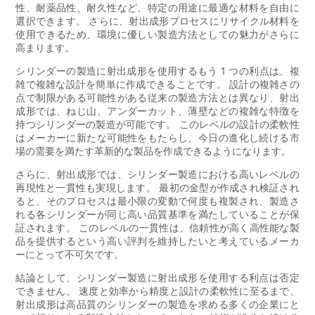
性、耐薬品性、耐久性など、特定の用途に最適な材料を自由に
選択できます。 さらに、射出成形プロセスにリサイクル材料を
使用できるため、環境に優しい製造方法としての魅力がさらに
高まります。
シリンダーの製造に射出成形を使用するもう 1 つの利点は、複
雑で複雑な設計を簡単に作成できることです。 設計の複雑さの
点で制限がある可能性がある従来の製造方法とは異なり、射出
成形では、ねじ山、アンダーカット、薄壁などの複雑な特徴を
持つシリンダーの製造が可能です。 このレベルの設計の柔軟性
はメーカーに新たな可能性をもたらし、今日の進化し続ける市
場の需要を満たす革新的な製品を作成できるようになります。
さらに、射出成形では、シリンダー製造における高いレベルの
再現性と一貫性も実現します。 最初の金型が作成され検証され
ると、そのプロセスは最小限の変動で何度も複製され、製造さ
れる各シリンダーが同じ高い品質基準を満たしていることが保
証されます。 このレベルの一貫性は、信頼性が高く高性能な製
品を提供するという高い評判を維持したいと考えているメーカ
ーにとって不可欠です。
結論として、シリンダー製造に射出成形を使用する利点は否定
できません。 速度と効率から精度と設計の柔軟性に至るまで、
射出成形は高品質のシリンダーの製造を求める多くの企業にと