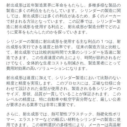
射出成形は近年製造業界に革命をもたらし、多種多様な製品の
製造に多くの利点をもたらしています。 シリンダーの製造に関
しては、射出成形には多くの利点があるため、多くのメーカー
で好まれる方法となっています。 この記事では、シリンダー製
造に射出成形を使用する利点と、射出成形が製造分野でどのよ
うに変革をもたらしたのかを探っていきます。
シリンダーの製造に射出成形を使用する主な利点の 1 つは、射
出成形を実行できる速度と効率です。 従来の製造方法と比較し
て、射出成形では比較的短時間で大量のシリンダーを迅速に製
造できます。 この生産速度の向上により、時間が節約されるだ
けでなく、全体的な生産コストも削減され、製造業者にとって
費用対効果の高いソリューションになります。
射出成形は速度に加えて、シリンダー製造において比類のない
精度と精度を実現します。 このプロセスには、正確な仕様に合
わせて設計された金型が使用され、製造される各シリンダーの
サイズ、形状、品質が一貫していることが保証されます。 この
レベルの精度は、特に自動車や航空宇宙分野など、厳しい公差
が要求される業界では非常に重要です。
さらに、射出成形では、熱可塑性プラスチック、熱硬化性ポリ
マー、エラストマーなどの幅広い材料をシリンダーの製造に使
用できます。 この材料選択の多様性により、メーカーは高温耐