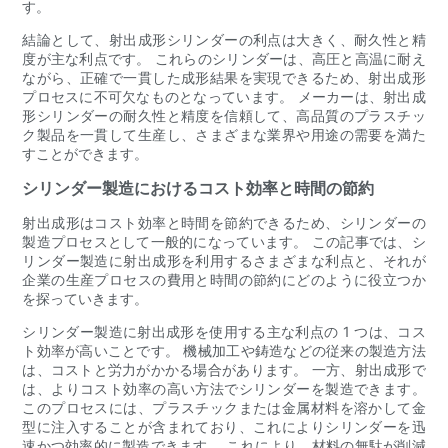
す。
結論として、射出成形シリンダーの利点は大きく、耐久性と精
度が主な利点です。 これらのシリンダーは、高圧と高温に耐え
ながら、正確で一貫した成形結果を実現できるため、射出成形
プロセスに不可欠なものとなっています。 メーカーは、射出成
形シリンダーの耐久性と精度を信頼して、高品質のプラスチッ
ク製品を一貫して生産し、さまざまな業界や用途の需要を満た
すことができます。
シリンダー製造におけるコスト効率と時間の節約
射出成形はコスト効率と時間を節約できるため、シリンダーの
製造プロセスとして一般的になっています。 この記事では、シ
リンダー製造に射出成形を利用するさまざまな利点と、それが
企業の生産プロセスの費用と時間の節約にどのように役立つか
を探っていきます。
シリンダー製造に射出成形を使用する主な利点の 1 つは、コス
ト効率が高いことです。 機械加工や鋳造などの従来の製造方法
は、コストと労力がかかる場合があります。 一方、射出成形で
は、よりコスト効率の高い方法でシリンダーを製造できます。
このプロセスには、プラスチックまたは金属材料を溶かして金
型に注入することが含まれており、これによりシリンダーを迅
速かつ効率的に製造できます。 これにより、材料の無駄が削減