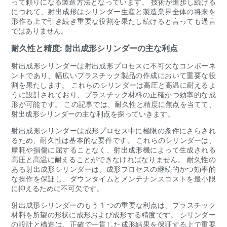
って頼りになる製造方法となっています。 技術が進歩し続ける
につれて、射出成形はシリンダー生産と製造業界全体の将来を
形作る上で引き続き重要な役割を果たし続けると言っても過言
ではありません。
耐久性と精度: 射出成形シリンダーの主な利点
射出成形シリンダーは射出成形プロセスに不可欠なコンポーネ
ントであり、幅広いプラスチック製品の作成において重要な役
割を果たします。 これらのシリンダーは高圧と高温に耐えるよ
うに設計されており、プラスチック材料の正確かつ効率的な成
形が可能です。 この記事では、耐久性と精度に焦点を当てて、
射出成形シリンダーの主な利点を探っていきます。
射出成形シリンダーは成形プロセス中に極限の条件にさらされ
るため、耐久性は基本的な要件です。 これらのシリンダーは、
摩耗や損傷に屈することなく、射出成形機によって生成される
高圧と高温に耐えることができなければなりません。 耐久性の
ある射出成形シリンダーは、成形プロセスの継続的かつ効率的
な操作を保証し、ダウンタイムとメンテナンスコストを最小限
に抑えるために不可欠です。
射出成形シリンダーのもう 1 つの重要な利点は、プラスチック
材料を所望の形状に成形および成形する精度です。 シリンダー
の設計と構造は、正確で一貫した成形結果を保証する上で重要