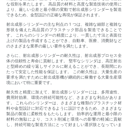
な役割を果たします。 高品質の材料と高度な製造技術の使用に
より、厳しい公差と最小限の変動で射出成形シリンダーを製造
できるため、金型設計の正確な再現が保証されます。
射出成形シリンダーの主な利点の 1 つは、複雑な細部と複雑な
形状を備えた高品質のプラスチック部品を製造できることで
す。 これらのシリンダーの精度により、一貫した寸法と表面仕
上げの製品を作成することができ、自動車、医療、消費財など
のさまざまな業界の厳しい要件を満たします。
さらに、射出成形シリンダーの耐久性は、射出成形プロセス全
体の信頼性と寿命に貢献します。 堅牢なシリンダは、高圧射出
と型締めの繰り返しサイクルに耐えることができ、長期間にわ
たって安定した性能を保証します。 この耐久性は、大量生産の
要求を満たすために射出成形機が継続的に稼働する大量生産環
境において特に重要です。
耐久性と精度に加えて、射出成形シリンダーには、多用途性、
費用対効果、環境の持続可能性など、さまざまな利点がありま
す。 これらのシリンダーは、さまざまな種類のプラスチック材
料や金型設計に対応できるように設計できるため、さまざまな
製品の製造に柔軟性をもたらします。 効率的な運用と最小限の
材料の無駄により、コスト削減と環境への影響の軽減に貢献
し、持続可能な製造方法にとって好ましい選択肢となっていま