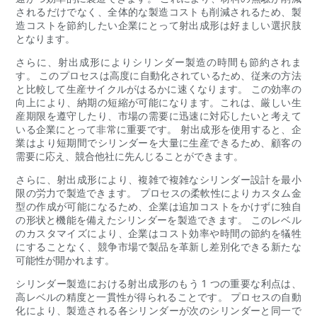
されるだけでなく、全体的な製造コストも削減されるため、製
造コストを節約したい企業にとって射出成形は好ましい選択肢
となります。
さらに、射出成形によりシリンダー製造の時間も節約されま
す。 このプロセスは高度に自動化されているため、従来の方法
と比較して生産サイクルがはるかに速くなります。 この効率の
向上により、納期の短縮が可能になります。これは、厳しい生
産期限を遵守したり、市場の需要に迅速に対応したいと考えて
いる企業にとって非常に重要です。 射出成形を使用すると、企
業はより短期間でシリンダーを大量に生産できるため、顧客の
需要に応え、競合他社に先んじることができます。
さらに、射出成形により、複雑で複雑なシリンダー設計を最小
限の労力で製造できます。 プロセスの柔軟性によりカスタム金
型の作成が可能になるため、企業は追加コストをかけずに独自
の形状と機能を備えたシリンダーを製造できます。 このレベル
のカスタマイズにより、企業はコスト効率や時間の節約を犠牲
にすることなく、競争市場で製品を革新し差別化できる新たな
可能性が開かれます。
シリンダー製造における射出成形のもう 1 つの重要な利点は、
高レベルの精度と一貫性が得られることです。 プロセスの自動
化により、製造される各シリンダーが次のシリンダーと同一で