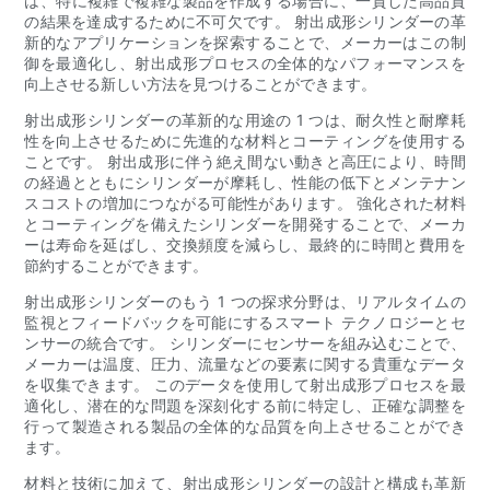
は、特に複雑で複雑な製品を作成する場合に、一貫した高品質
の結果を達成するために不可欠です。 射出成形シリンダーの革
新的なアプリケーションを探索することで、メーカーはこの制
御を最適化し、射出成形プロセスの全体的なパフォーマンスを
向上させる新しい方法を見つけることができます。
射出成形シリンダーの革新的な用途の 1 つは、耐久性と耐摩耗
性を向上させるために先進的な材料とコーティングを使用する
ことです。 射出成形に伴う絶え間ない動きと高圧により、時間
の経過とともにシリンダーが摩耗し、性能の低下とメンテナン
スコストの増加につながる可能性があります。 強化された材料
とコーティングを備えたシリンダーを開発することで、メーカ
ーは寿命を延ばし、交換頻度を減らし、最終的に時間と費用を
節約することができます。
射出成形シリンダーのもう 1 つの探求分野は、リアルタイムの
監視とフィードバックを可能にするスマート テクノロジーとセ
ンサーの統合です。 シリンダーにセンサーを組み込むことで、
メーカーは温度、圧力、流量などの要素に関する貴重なデータ
を収集できます。 このデータを使用して射出成形プロセスを最
適化し、潜在的な問題を深刻化する前に特定し、正確な調整を
行って製造される製品の全体的な品質を向上させることができ
ます。
材料と技術に加えて、射出成形シリンダーの設計と構成も革新