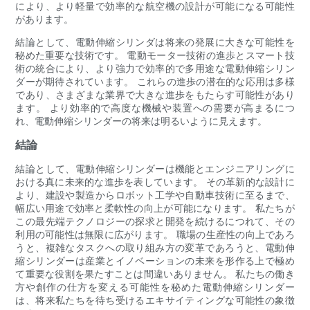
により、より軽量で効率的な航空機の設計が可能になる可能性
があります。
結論として、電動伸縮シリンダは将来の発展に大きな可能性を
秘めた重要な技術です。 電動モーター技術の進歩とスマート技
術の統合により、より強力で効率的で多用途な電動伸縮シリン
ダーが期待されています。 これらの進歩の潜在的な応用は多様
であり、さまざまな業界で大きな進歩をもたらす可能性があり
ます。 より効率的で高度な機械や装置への需要が高まるにつ
れ、電動伸縮シリンダーの将来は明るいように見えます。
結論
結論として、電動伸縮シリンダーは機能とエンジニアリングに
おける真に未来的な進歩を表しています。 その革新的な設計に
より、建設や製造からロボット工学や自動車技術に至るまで、
幅広い用途で効率と柔軟性の向上が可能になります。 私たちが
この最先端テクノロジーの探求と開発を続けるにつれて、その
利用の可能性は無限に広がります。 職場の生産性の向上であろ
うと、複雑なタスクへの取り組み方の変革であろうと、電動伸
縮シリンダーは産業とイノベーションの未来を形作る上で極め
て重要な役割を果たすことは間違いありません。 私たちの働き
方や創作の仕方を変える可能性を秘めた電動伸縮シリンダー
は、将来私たちを待ち受けるエキサイティングな可能性の象徴