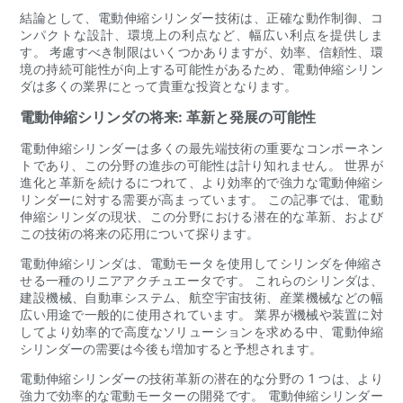
結論として、電動伸縮シリンダー技術は、正確な動作制御、コ
ンパクトな設計、環境上の利点など、幅広い利点を提供しま
す。 考慮すべき制限はいくつかありますが、効率、信頼性、環
境の持続可能性が向上する可能性があるため、電動伸縮シリン
ダは多くの業界にとって貴重な投資となります。
電動伸縮シリンダの将来: 革新と発展の可能性
電動伸縮シリンダーは多くの最先端技術の重要なコンポーネン
トであり、この分野の進歩の可能性は計り知れません。 世界が
進化と革新を続けるにつれて、より効率的で強力な電動伸縮シ
リンダーに対する需要が高まっています。 この記事では、電動
伸縮シリンダの現状、この分野における潜在的な革新、および
この技術の将来の応用について探ります。
電動伸縮シリンダは、電動モータを使用してシリンダを伸縮さ
せる一種のリニアアクチュエータです。 これらのシリンダは、
建設機械、自動車システム、航空宇宙技術、産業機械などの幅
広い用途で一般的に使用されています。 業界が機械や装置に対
してより効率的で高度なソリューションを求める中、電動伸縮
シリンダーの需要は今後も増加すると予想されます。
電動伸縮シリンダーの技術革新の潜在的な分野の 1 つは、より
強力で効率的な電動モーターの開発です。 電動伸縮シリンダー