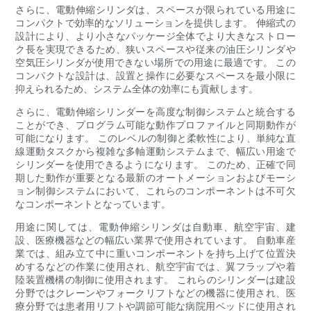
さらに、電動伸縮シリンダは、スペースが限られている用途に
コンパクトで効率的なソリューションを提供します。 伸縮式の
設計により、より小さなパッケージ全体でより大きなストロー
ク長を実現できるため、狭いスペースや従来の油圧シリンダや
空気圧シリンダが使用できない場所での用途に最適です。 この
コンパクトな設計は、設置と操作に必要なスペースを最小限に
抑えられるため、システム全体の効率にも貢献します。
さらに、電動伸縮シリンダーを高度な制御システムと統合する
ことができ、プログラム可能な動作プロファイルと同期動作が
可能になります。 このレベルの制御と柔軟性により、単純な直
線運動タスクから複雑な多軸運動システムまで、幅広い用途で
シリンダーを使用できるようになります。 このため、正確で同
期した動作が重要となる最新のオートメーションおよびモーシ
ョン制御システムにおいて、これらのコンポーネントは不可欠
なコンポーネントとなっています。
用途に関しては、電動伸縮シリンダは自動車、航空宇宙、建
設、医療機器などの幅広い業界で使用されています。 自動車産
業では、組み立て中に重いコンポーネントを持ち上げて位置決
めするなどの作業に使用され、航空宇宙では、翼フラップや着
陸装置機構の制御に使用されます。 これらのシリンダーは建設
分野ではクレーンやフォークリフトなどの機器に使用され、医
療分野では患者用リフトや調節可能な病院用ベッドに使用され