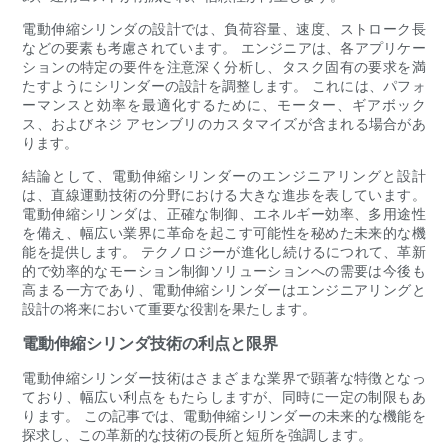
電動伸縮シリンダの設計では、負荷容量、速度、ストローク長
などの要素も考慮されています。 エンジニアは、各アプリケー
ションの特定の要件を注意深く分析し、タスク固有の要求を満
たすようにシリンダーの設計を調整します。 これには、パフォ
ーマンスと効率を最適化するために、モーター、ギアボック
ス、およびネジ アセンブリのカスタマイズが含まれる場合があ
ります。
結論として、電動伸縮シリンダーのエンジニアリングと設計
は、直線運動技術の分野における大きな進歩を表しています。
電動伸縮シリンダは、正確な制御、エネルギー効率、多用途性
を備え、幅広い業界に革命を起こす可能性を秘めた未来的な機
能を提供します。 テクノロジーが進化し続けるにつれて、革新
的で効率的なモーション制御ソリューションへの需要は今後も
高まる一方であり、電動伸縮シリンダーはエンジニアリングと
設計の将来において重要な役割を果たします。
電動伸縮シリンダ技術の利点と限界
電動伸縮シリンダー技術はさまざまな業界で顕著な特徴となっ
ており、幅広い利点をもたらしますが、同時に一定の制限もあ
ります。 この記事では、電動伸縮シリンダーの未来的な機能を
探求し、この革新的な技術の長所と短所を強調します。