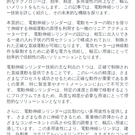
的なテクノロジーは、効率、精度、多用途性の向上など、幅広
いメリットをもたらします。 この記事では、電動伸縮シリンダ
ー技術を詳しく紹介し、その未来的な機能を探ります。
本質的に、電動伸縮シリンダーは、電動モーターの助けを借り
て伸縮する伸縮運動の原理を利用する一種のリニア アクチュエ
ーターです。 電動伸縮シリンダーの設計は、相互に出入りでき
る一連の入れ子状の円筒セクションで構成されており、制御さ
れた正確な直線運動が可能になります。 電気モーターは伸縮動
作を駆動するために必要な電力を供給し、幅広い用途にとって
効率的で信頼性の高いソリューションとなります。
電動伸縮シリンダー技術の主な利点の 1 つは、正確で制御され
た直線運動を提供できることです。 このレベルの精度は、さま
ざまなプロセスを成功させるために正確な動作が重要である多
くの業界、特に製造業やオートメーションにおいて不可欠で
す。 電動伸縮シリンダーは、特定の速度と距離で移動するよう
にプログラムできるため、高度な精度が必要な用途にとって理
想的なソリューションとなります。
さらに、電動伸縮シリンダーは比類のない多用途性を提供しま
す。 さまざまな長さに伸縮できるため、重量物の昇降からさま
ざまなコンポーネントの高さや位置の調整まで、幅広い用途に
適しています。 この多用途性により、電動伸縮シリンダは、建
設、自動車、マテリアルハンドリングなど、さまざまなコンポ