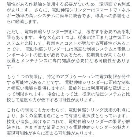
能性がある作動油を使用する必要がないため、環境面でも利点
があります。 さらに、電動伸縮シリンダーはスマートでエネル
ギー効率の高いシステムに簡単に統合でき、環境への影響をさ
らに軽減します。
ただし、電動伸縮シリンダー技術には、考慮する必要のある制
限もあります。 主な欠点の 1 つは、従来の油圧または空気圧シ
ステムと比較して、複雑さとコストが増加する可能性があるこ
とです。 電動伸縮シリンダーには高度な制御システムと電気コ
ンポーネントの使用が必要であるため、初期費用が高くなり、
設置とメンテナンスに専門知識が必要になる可能性がありま
す。
もう 1 つの制限は、特定のアプリケーションで電力制限が発生
する可能性があることです。 電動伸縮シリンダーは正確な制御
と幅広い機能を提供しますが、最終的には利用可能な電源によ
って制限されます。 場合によっては、従来の油圧システムと比
較して速度や力が低下する可能性があります。
これらの制限にもかかわらず、電動伸縮シリンダ技術の利点に
より、多くの産業用途にとって有望な選択肢となっています。
技術が進歩し続けるにつれて、電動伸縮シリンダーの限界が解
決され、さまざまな業界における電動伸縮シリンダーの魅力と
実現可能性がさらに高まる可能性があります。