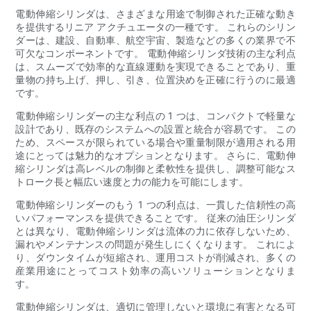
電動伸縮シリンダは、さまざまな用途で制御された正確な動き
を提供するリニア アクチュエータの一種です。 これらのシリン
ダーは、建設、自動車、航空宇宙、製造などの多くの業界で不
可欠なコンポーネントです。 電動伸縮シリンダ技術の主な利点
は、スムーズで効率的な直線運動を実現できることであり、重
量物の持ち上げ、押し、引き、位置決めを正確に行うのに最適
です。
電動伸縮シリンダーの主な利点の 1 つは、コンパクトで軽量な
設計であり、既存のシステムへの設置と統合が容易です。 この
ため、スペースが限られている場合や重量制限が適用される用
途にとっては魅力的なオプションとなります。 さらに、電動伸
縮シリンダは高レベルの制御と柔軟性を提供し、調整可能なス
トローク長と幅広い速度と力の能力を可能にします。
電動伸縮シリンダーのもう 1 つの利点は、一貫した信頼性の高
いパフォーマンスを提供できることです。 従来の油圧シリンダ
とは異なり、電動伸縮シリンダは流体の力に依存しないため、
漏れやメンテナンスの問題が発生しにくくなります。 これによ
り、ダウンタイムが短縮され、運用コストが削減され、多くの
産業用途にとってコスト効率の高いソリューションとなりま
す。
電動伸縮シリンダは、適切に管理しないと環境に有害となる可