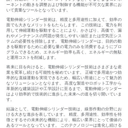
ーネントの動きを調整および制御する機能が不可欠な業界にお
いて貴重なツールとなっています。
電動伸縮シリンダー技術は、精度と多用途性に加えて、効率の
面でも大きなメリットをもたらします。 この技術は、電力を利
用して伸縮運動を駆動することにより、かさばり、高価で、漏
れやメンテナンスの問題が発生しやすい油圧または空気圧シス
テムの必要性を排除します。 電動伸縮シリンダーは、目的の動
きを駆動するために必要な量の電力のみを消費するようにプロ
グラムできるため、エネルギー効率も高く、エネルギーの無駄
と運用コストを削減します。
将来に目を向けると、電動伸縮シリンダー技術はさまざまな産
業を変革し続ける可能性を秘めています。 正確で多用途かつ効
率的な直線運動を実現できるため、幅広い用途にとって魅力的
なソリューションとなります。 高度な製造やロボット工学から
革新的な建築設計や工学設計に至るまで、電動伸縮シリンダー
はより効率的で技術的に進歩した未来への道を切り開いていま
す。
結論として、電動伸縮シリンダー技術は、線形作動の分野にお
ける大きな進歩を表しています。 精度、多用途性、効率性を特
徴とするその未来的な機能により、幅広い業界にとって価値の
あるツールとなっています。 このテクノロジーは進化し続ける