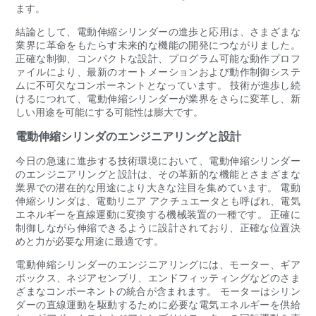
ます。
結論として、電動伸縮シリンダーの進歩と応用は、さまざまな
業界に革命をもたらす未来的な機能の開発につながりました。
正確な制御、コンパクトな設計、プログラム可能な動作プロフ
ァイルにより、最新のオートメーションおよび動作制御システ
ムに不可欠なコンポーネントとなっています。 技術が進歩し続
けるにつれて、電動伸縮シリンダーが業界をさらに変革し、新
しい用途を可能にする可能性は膨大です。
電動伸縮シリンダのエンジニアリングと設計
今日の急速に進歩する技術環境において、電動伸縮シリンダー
のエンジニアリングと設計は、その革新的な機能とさまざまな
業界での潜在的な用途により大きな注目を集めています。 電動
伸縮シリンダは、電動リニア アクチュエータとも呼ばれ、電気
エネルギーを直線運動に変換する機械装置の一種です。 正確に
制御しながら伸縮できるように設計されており、正確な位置決
めと力が必要な用途に最適です。
電動伸縮シリンダーのエンジニアリングには、モーター、ギア
ボックス、ネジアセンブリ、エンドフィッティングなどのさま
ざまなコンポーネントの統合が含まれます。 モーターはシリン
ダーの直線運動を駆動するために必要な電気エネルギーを供給