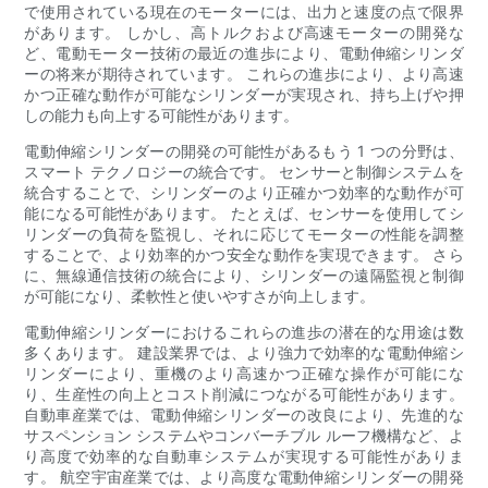
で使用されている現在のモーターには、出力と速度の点で限界
があります。 しかし、高トルクおよび高速モーターの開発な
ど、電動モーター技術の最近の進歩により、電動伸縮シリンダ
ーの将来が期待されています。 これらの進歩により、より高速
かつ正確な動作が可能なシリンダーが実現され、持ち上げや押
しの能力も向上する可能性があります。
電動伸縮シリンダーの開発の可能性があるもう 1 つの分野は、
スマート テクノロジーの統合です。 センサーと制御システムを
統合することで、シリンダーのより正確かつ効率的な動作が可
能になる可能性があります。 たとえば、センサーを使用してシ
リンダーの負荷を監視し、それに応じてモーターの性能を調整
することで、より効率的かつ安全な動作を実現できます。 さら
に、無線通信技術の統合により、シリンダーの遠隔監視と制御
が可能になり、柔軟性と使いやすさが向上します。
電動伸縮シリンダーにおけるこれらの進歩の潜在的な用途は数
多くあります。 建設業界では、より強力で効率的な電動伸縮シ
リンダーにより、重機のより高速かつ正確な操作が可能にな
り、生産性の向上とコスト削減につながる可能性があります。
自動車産業では、電動伸縮シリンダーの改良により、先進的な
サスペンション システムやコンバーチブル ルーフ機構など、よ
り高度で効率的な自動車システムが実現する可能性がありま
す。 航空宇宙産業では、より高度な電動伸縮シリンダーの開発