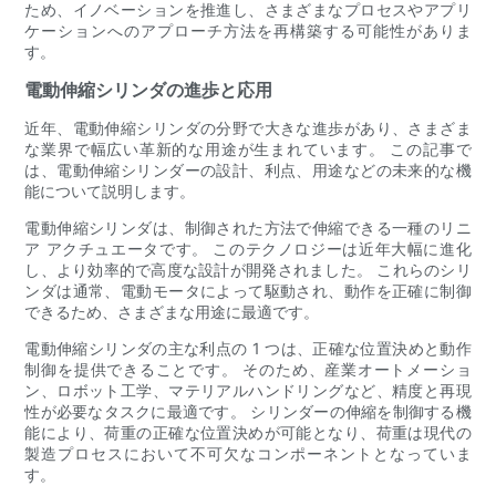
ため、イノベーションを推進し、さまざまなプロセスやアプリ
ケーションへのアプローチ方法を再構築する可能性がありま
す。
電動伸縮シリンダの進歩と応用
近年、電動伸縮シリンダの分野で大きな進歩があり、さまざま
な業界で幅広い革新的な用途が生まれています。 この記事で
は、電動伸縮シリンダーの設計、利点、用途などの未来的な機
能について説明します。
電動伸縮シリンダは、制御された方法で伸縮できる一種のリニ
ア アクチュエータです。 このテクノロジーは近年大幅に進化
し、より効率的で高度な設計が開発されました。 これらのシリ
ンダは通常、電動モータによって駆動され、動作を正確に制御
できるため、さまざまな用途に最適です。
電動伸縮シリンダの主な利点の 1 つは、正確な位置決めと動作
制御を提供できることです。 そのため、産業オートメーショ
ン、ロボット工学、マテリアルハンドリングなど、精度と再現
性が必要なタスクに最適です。 シリンダーの伸縮を制御する機
能により、荷重の正確な位置決めが可能となり、荷重は現代の
製造プロセスにおいて不可欠なコンポーネントとなっていま
す。