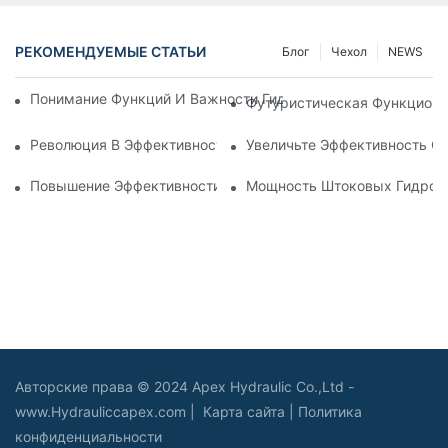
РЕКОМЕНДУЕМЫЕ СТАТЬИ
Блог
Чехол
NEWS
Понимание Функций И Важности Гидравлических Цилиндров
Футуристическая Функциона
Революция В Эффективности: Электрический Телескопичес
Увеличьте Эффективность С
Повышение Эффективности: Преимущества 4-Ступенчатого
Мощность Штоковых Гидроци
Авторские права © 2024 Apex Hydraulic Co.,Ltd -
www.Hydrauliccapex.com |
Карта сайта
|
Политика
конфиденциальности