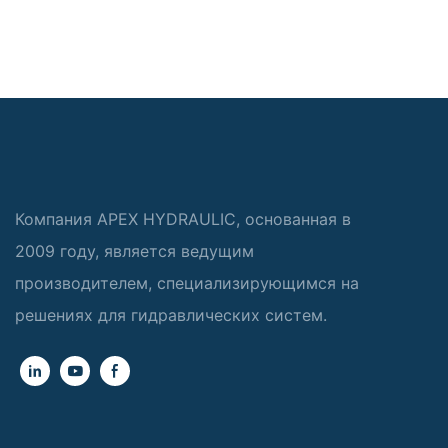
Компания APEX HYDRAULIC, основанная в
2009 году, является ведущим
производителем, специализирующимся на
решениях для гидравлических систем.