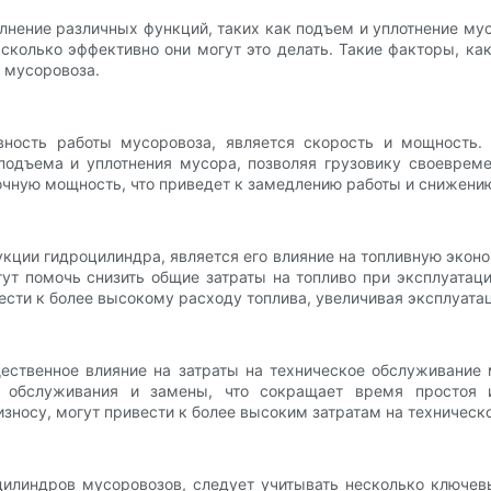
нение различных функций, таких как подъем и уплотнение мус
асколько эффективно они могут это делать. Такие факторы, ка
 мусоровоза.
ность работы мусоровоза, является скорость и мощность.
одъема и уплотнения мусора, позволяя грузовику своевреме
чную мощность, что приведет к замедлению работы и снижени
кции гидроцилиндра, является его влияние на топливную эко
ут помочь снизить общие затраты на топливо при эксплуатац
ести к более высокому расходу топлива, увеличивая эксплуат
ественное влияние на затраты на техническое обслуживание 
 обслуживания и замены, что сокращает время простоя и
носу, могут привести к более высоким затратам на техническо
оцилиндров мусоровозов, следует учитывать несколько ключе