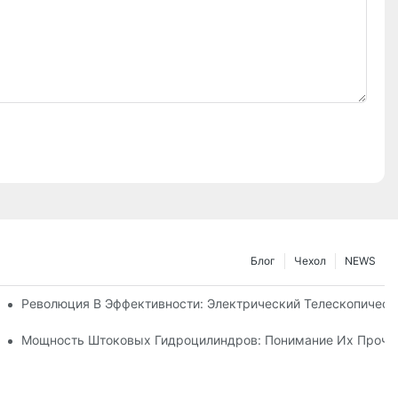
Блог
Чехол
NEWS
ического Телескопического Цилиндра
Революция В Эффективности: Электрический Телескопичес
Телескопического Гидроцилиндра
Мощность Штоковых Гидроцилиндров: Понимание Их Прочно