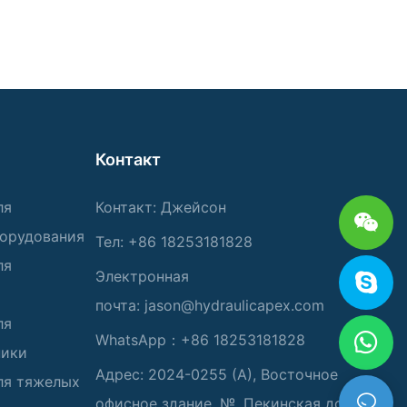
Контакт
ля
Контакт: Джейсон
борудования
Тел: +86 18253181828
ля
Электронная
почта:
jason@hydraulicapex.com
ля
WhatsApp：+86 18253181828
ники
Адрес: 2024-0255 (А), Восточное
ля тяжелых
офисное здание, №. Пекинская дорога,