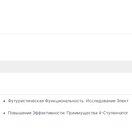
Футуристическая Функциональность: Исследование Электр
 Рулевой Тяги
идроцилиндра Для Вашего Самосвала
Повышение Эффективности: Преимущества 4-Ступенчатого 