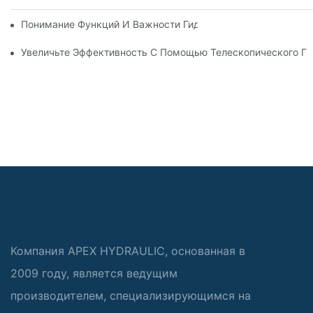
Понимание Функций И Важности Гидравлических Цилиндров
Увеличьте Эффективность С Помощью Телескопического Г
Компания APEX HYDRAULIC, основанная в
2009 году, является ведущим
производителем, специализирующимся на