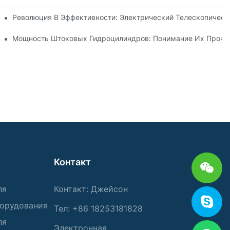
ического Телескопического Цилиндра
Революция В Эффективности: Электрический Телескопичес
Телескопического Гидроцилиндра
Мощность Штоковых Гидроцилиндров: Понимание Их Прочно
Контакт
ля
Контакт: Джейсон
борудования
Тел: +86 18253181828
ля
Электронная