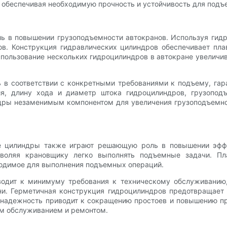
 обеспечивая необходимую прочность и устойчивость для подъ
 в повышении грузоподъемности автокранов. Используя гидр
в. Конструкция гидравлических цилиндров обеспечивает пла
использование нескольких гидроцилиндров в автокране увеличи
 в соответствии с конкретными требованиями к подъему, гар
ия, длину хода и диаметр штока гидроцилиндров, грузопо
ндры незаменимым компонентом для увеличения грузоподъемно
е цилиндры также играют решающую роль в повышении эффе
зволяя крановщику легко выполнять подъемные задачи. Пл
ходимое для выполнения подъемных операций.
водит к минимуму требования к техническому обслуживанию, 
ни. Герметичная конструкция гидроцилиндров предотвращает
надежность приводит к сокращению простоев и повышению про
ким обслуживанием и ремонтом.