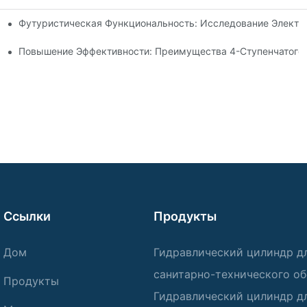
Футуристическая Функциональность: Исследование Электр
 Рулевой Тяги
идроцилиндра Для Вашего Самосвала
Повышение Эффективности: Преимущества 4-Ступенчатого 
Ссылки
Продукты
Дом
Гидравлический цилиндр д
санитарно-технического о
Продукты
Гидравлический цилиндр д