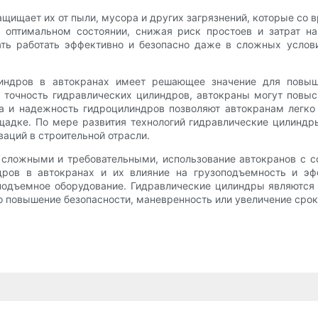
щищает их от пыли, мусора и других загрязнений, которые со 
в оптимальном состоянии, снижая риск простоев и затрат на
ть работать эффективно и безопасно даже в сложных услов
индров в автокранах имеет решающее значение для повыше
 точность гидравлических цилиндров, автокраны могут повыс
та и надежность гидроцилиндров позволяют автокранам легко
щадке. По мере развития технологий гидравлические цилинд
аций в строительной отрасли.
е сложными и требовательными, использование автокранов с 
дров в автокранах и их влияние на грузоподъемность и эф
подъемное оборудование. Гидравлические цилиндры являютс
то повышение безопасности, маневренность или увеличение сро