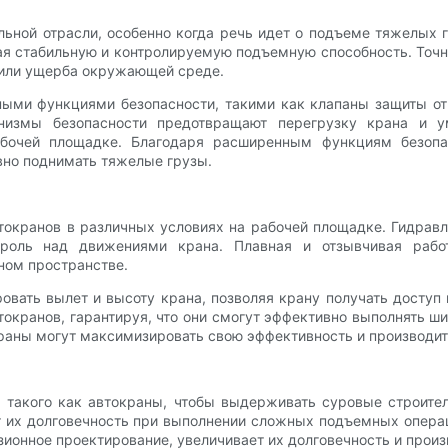
льной отрасли, особенно когда речь идет о подъеме тяжелых
ая стабильную и контролируемую подъемную способность. Точ
 или ущерба окружающей среде.
ными функциями безопасности, такими как клапаны защиты о
низмы безопасности предотвращают перегрузку крана и у
абочей площадке. Благодаря расширенным функциям безопа
вно поднимать тяжелые грузы.
токранов в различных условиях на рабочей площадке. Гидра
троль над движениями крана. Плавная и отзывчивая рабо
ном пространстве.
ровать вылет и высоту крана, позволяя крану получать досту
окранов, гарантируя, что они смогут эффективно выполнять ш
краны могут максимизировать свою эффективность и производит
, такого как автокраны, чтобы выдерживать суровые строите
ет их долговечность при выполнении сложных подъемных опер
ионное проектирование, увеличивает их долговечность и произ