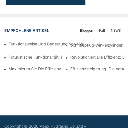
EMPFOHLENE ARTIKEL
Bloggen
Fall
NEWS
Funktionsweise Und Bedeutung Von Hydraulikzylindern Mit Spu
Schneepflug-Winkelzylinder: F
Futuristische Funktionalität: Erkundung Des Elektrischen Telesk
Revolutioniert Die Effizienz: D
Maximieren Sie Die Effizienz Mit Einem Teleskop-Hydraulikzylin
Effizienzsteigerung: Die Vorte
Copyright © 2026 Apex Hydraulic Co.,Ltd –