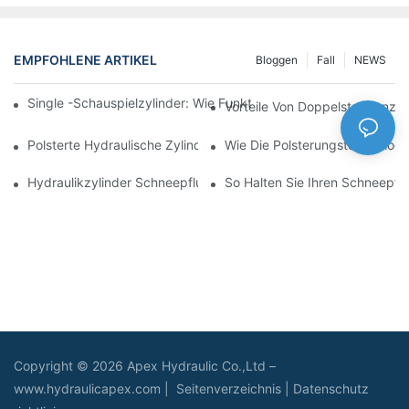
EMPFOHLENE ARTIKEL
Bloggen
Fall
NEWS
Single -Schauspielzylinder: Wie Funktioniert Es & Gemeinsam
Vorteile Von Doppelstangenzyl
Polsterte Hydraulische Zylinder: Verringerung Der Auswirkung 
Wie Die Polsterungstechnologie
Hydraulikzylinder Schneepflug: Schlüsselmerkmale Für Harte 
So Halten Sie Ihren Schneepflu
Copyright © 2026 Apex Hydraulic Co.,Ltd –
www.hydraulicapex.com |
Seitenverzeichnis
|
Datenschutz