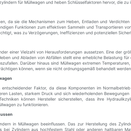
ylindern für Müllwagen und heben Schlüsselfaktoren hervor, die zu i
agen, da sie die Mechanismen zum Heben, Entladen und Verdichten v
endigen Funktionen zum effektiven Sammeln und Transportieren vo
chtigt, was zu Verzögerungen, Ineffizienzen und potenziellen Sicherh
nder einer Vielzahl von Herausforderungen aussetzen. Eine der grö
en und Abladen von Abfällen stellt eine erhebliche Belastung für di
szufallen. Darüber hinaus sind Müllwagen extremen Temperaturen, F
nträchtigen können, wenn sie nicht ordnungsgemäß behandelt werden
lwagen
 ein entscheidender Faktor, da diese Komponenten im Normalbetri
chweren Lasten, starkem Druck und sich wiederholenden Bewegungen 
 Techniken können Hersteller sicherstellen, dass ihre Hydraulikzyl
llwagen zu funktionieren.
flussen
ndern in Müllwagen beeinflussen. Das zur Herstellung des Zylinder
es bei Zylindern aus hochfestem Stahl oder anderen haltbaren Mate