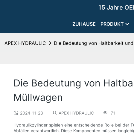
15 Jahre OE
ZUHAUSE
PRODUKT
APEX HYDRAULIC
Die Bedeutung von Haltbarkeit und 
Die Bedeutung von Haltbark
Müllwagen
2024-11-23
APEX HYDRAULIC
71
Hydraulikzylinder spielen eine entscheidende Rolle bei de
Abfällen verantwortlich. Diese Komponenten müssen langlebig