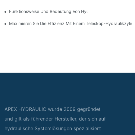
Funktionsweise Und Bedeutung Von Hydraulikzylindern Mit Spu
Maximieren Sie Die Effizienz Mit Einem Teleskop-Hydraulikzylin
APEX HYDRAULIC wurde 2009 gegründet
und gilt als führender Hersteller, der sich auf
hydraulische Systemlösungen spezialisiert