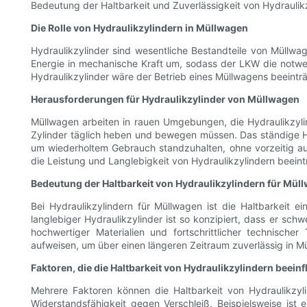
Bedeutung der Haltbarkeit und Zuverlässigkeit von Hydraulikz
Die Rolle von Hydraulikzylindern in Müllwagen
Hydraulikzylinder sind wesentliche Bestandteile von Müllw
Energie in mechanische Kraft um, sodass der LKW die notw
Hydraulikzylinder wäre der Betrieb eines Müllwagens beeinträ
Herausforderungen für Hydraulikzylinder von Müllwagen
Müllwagen arbeiten in rauen Umgebungen, die Hydraulikzyli
Zylinder täglich heben und bewegen müssen. Das ständige Heb
um wiederholtem Gebrauch standzuhalten, ohne vorzeitig au
die Leistung und Langlebigkeit von Hydraulikzylindern beei
Bedeutung der Haltbarkeit von Hydraulikzylindern für Mül
Bei Hydraulikzylindern für Müllwagen ist die Haltbarkeit
langlebiger Hydraulikzylinder ist so konzipiert, dass er s
hochwertiger Materialien und fortschrittlicher technischer
aufweisen, um über einen längeren Zeitraum zuverlässig in Mü
Faktoren, die die Haltbarkeit von Hydraulikzylindern beein
Mehrere Faktoren können die Haltbarkeit von Hydraulikzyli
Widerstandsfähigkeit gegen Verschleiß. Beispielsweise ist 