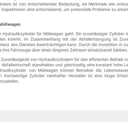
linders ist von entscheidender Bedeutung, da Merkmale wie ord
Inspektionen sind entscheidend, um potenzielle Probleme zu erken
r Müllwagen
m Hydraulikzylinder für Müllwagen geht. Ein zuverlässiger Zylinder 
llen kommt. Im Zusammenhang mit der Abfallentsorgung ist Zuver
ienz des Dienstes beeinträchtigen kann. Durch die Investition in z
ss ihre Fahrzeuge über einen längeren Zeitraum einsatzbereit bleiben.
Zuverlässigkeit von Hydraulikzylindern für den effizienten Betrieb
allwirtschaft standhalten und gleichzeitig eine konstant hohe Leis
draulikzylinder von Müllwagen können Betreiber die Lebensdauer
 in hochwertige Zylinder namhafter Hersteller ist eine kluge En
zustellen.