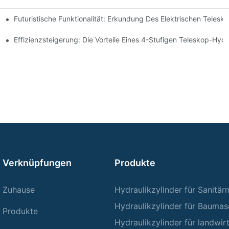
Futuristische Funktionalität: Erkundung Des Elektrischen Telesk
rstange Verstehen
der Für Ihren Muldenkipper
Effizienzsteigerung: Die Vorteile Eines 4-Stufigen Teleskop-Hydr
Verknüpfungen
Produkte
Zuhause
Hydraulikzylinder für Sanitä
Hydraulikzylinder für Baumas
Produkte
Hydraulikzylinder für landwir