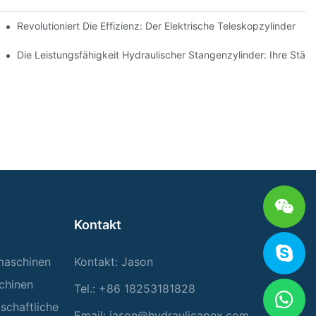
opzylinders
Revolutioniert Die Effizienz: Der Elektrische Teleskopzylinder
aulikzylinders
Die Leistungsfähigkeit Hydraulischer Stangenzylinder: Ihre Stärk
Kontakt
rmaschinen
Kontakt: Jason
chinen
Tel.: +86 18253181828
tschaftliche
Email:
jason@hydraulicapex.com