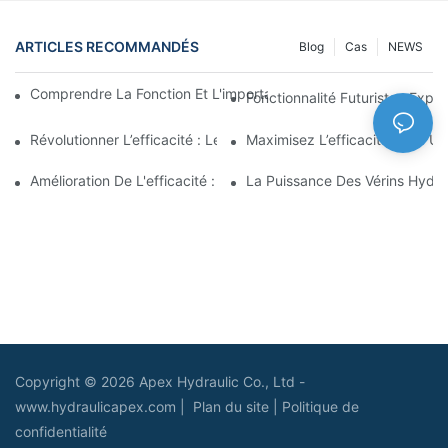
ARTICLES RECOMMANDÉS
Blog
Cas
NEWS
Comprendre La Fonction Et L'importance Des Vérins Hydraulique
Fonctionnalité Futuriste : Expl
Révolutionner L’efficacité : Le Vérin Télescopique Électrique
Maximisez L’efficacité Avec U
Amélioration De L'efficacité : Les Avantages D'un Vérin Hydraul
La Puissance Des Vérins Hydra
Copyright © 2026 Apex Hydraulic Co., Ltd -
www.hydraulicapex.com |
Plan du site
|
Politique de
confidentialité