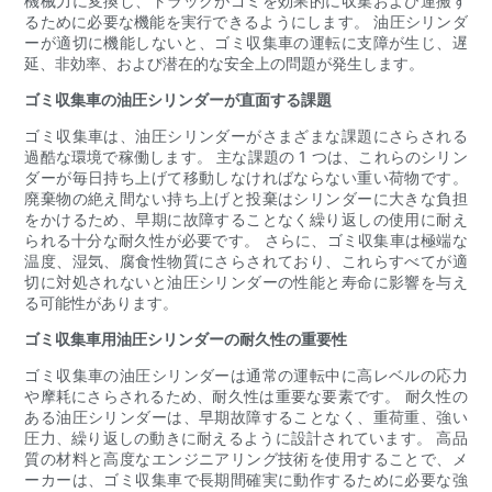
機械力に変換し、トラックがゴミを効果的に収集および運搬す
るために必要な機能を実行できるようにします。 油圧シリンダ
ーが適切に機能しないと、ゴミ収集車の運転に支障が生じ、遅
延、非効率、および潜在的な安全上の問題が発生します。
ゴミ収集車の油圧シリンダーが直面する課題
ゴミ収集車は、油圧シリンダーがさまざまな課題にさらされる
過酷な環境で稼働します。 主な課題の 1 つは、これらのシリン
ダーが毎日持ち上げて移動しなければならない重い荷物です。
廃棄物の絶え間ない持ち上げと投棄はシリンダーに大きな負担
をかけるため、早期に故障することなく繰り返しの使用に耐え
られる十分な耐久性が必要です。 さらに、ゴミ収集車は極端な
温度、湿気、腐食性物質にさらされており、これらすべてが適
切に対処されないと油圧シリンダーの性能と寿命に影響を与え
る可能性があります。
ゴミ収集車用油圧シリンダーの耐久性の重要性
ゴミ収集車の油圧シリンダーは通常の運転中に高レベルの応力
や摩耗にさらされるため、耐久性は重要な要素です。 耐久性の
ある油圧シリンダーは、早期故障することなく、重荷重、強い
圧力、繰り返しの動きに耐えるように設計されています。 高品
質の材料と高度なエンジニアリング技術を使用することで、メ
ーカーは、ゴミ収集車で長期間確実に動作するために必要な強