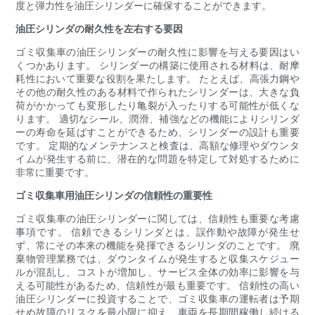
度と弾力性を油圧シリンダーに確保することができます。
油圧シリンダの耐久性を左右する要因
ゴミ収集車の油圧シリンダーの耐久性に影響を与える要因はい
くつかあります。 シリンダーの構築に使用される材料は、耐摩
耗性において重要な役割を果たします。 たとえば、高張力鋼や
その他の耐久性のある材料で作られたシリンダーは、大きな負
荷がかかっても変形したり亀裂が入ったりする可能性が低くな
ります。 適切なシール、潤滑、補強などの機能によりシリンダ
ーの寿命を延ばすことができるため、シリンダーの設計も重要
です。 定期的なメンテナンスと検査は、高額な修理やダウンタ
イムが発生する前に、潜在的な問題を特定して対処するために
非常に重要です。
ゴミ収集車用油圧シリンダの信頼性の重要性
ゴミ収集車の油圧シリンダーに関しては、信頼性も重要な考慮
事項です。 信頼できるシリンダとは、誤作動や故障が発生せ
ず、常にその本来の機能を発揮できるシリンダのことです。 廃
棄物管理業務では、ダウンタイムが発生すると収集スケジュー
ルが混乱し、コストが増加し、サービス全体の効率に影響を与
える可能性があるため、信頼性が最も重要です。 信頼性の高い
油圧シリンダーに投資することで、ゴミ収集車の運転者は予期
せぬ故障のリスクを最小限に抑え、車両を長期間稼働し続ける