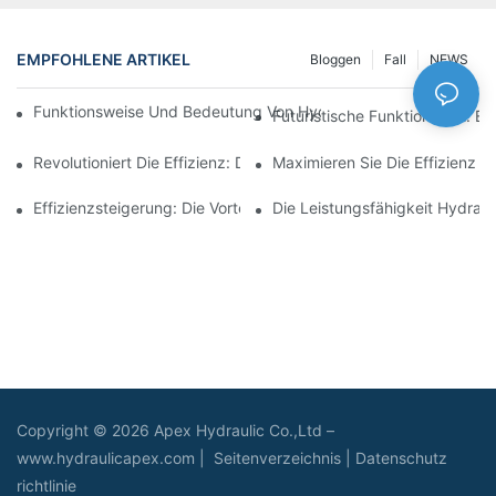
EMPFOHLENE ARTIKEL
Bloggen
Fall
NEWS
Funktionsweise Und Bedeutung Von Hydraulikzylindern Mit Spu
Futuristische Funktionalität: 
Revolutioniert Die Effizienz: Der Elektrische Teleskopzylinder
Maximieren Sie Die Effizienz M
Effizienzsteigerung: Die Vorteile Eines 4-Stufigen Teleskop-Hydr
Die Leistungsfähigkeit Hydraul
Copyright © 2026 Apex Hydraulic Co.,Ltd –
www.hydraulicapex.com |
Seitenverzeichnis
|
Datenschutz
richtlinie