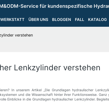
M&ODM-Service für kundenspezifische Hydra
WERKSTATT
ÜBER UNS
BLOGGEN
FALL
KATALOG
zylinder verstehen
her Lenkzylinder verstehen
nieren? In unserem Artikel „Die Grundlagen hydraulischer Lenkzyli
systemen und die Wissenschaft hinter ihrer Funktionsweise. Ganz gl
olle Einblicke in die Grundlagen hydraulischer Lenkzylinder. Begle