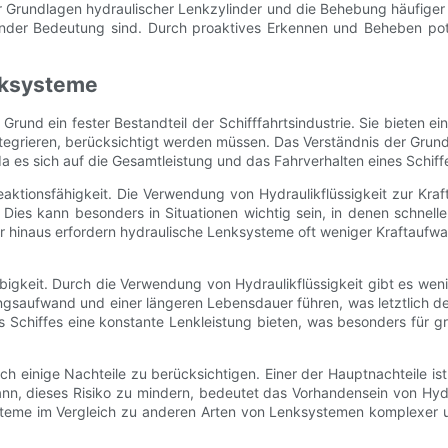
 Grundlagen hydraulischer Lenkzylinder und die Behebung häufiger
nder Bedeutung sind. Durch proaktives Erkennen und Beheben pote
nksysteme
und ein fester Bestandteil der Schifffahrtsindustrie. Sie bieten ein
egrieren, berücksichtigt werden müssen. Das Verständnis der Grundl
 es sich auf die Gesamtleistung und das Fahrverhalten eines Schiff
Reaktionsfähigkeit. Die Verwendung von Hydraulikflüssigkeit zur Kra
Dies kann besonders in Situationen wichtig sein, in denen schnell
 hinaus erfordern hydraulische Lenksysteme oft weniger Kraftaufwa
lebigkeit. Durch die Verwendung von Hydraulikflüssigkeit gibt es w
ngsaufwand und einer längeren Lebensdauer führen, was letztlich de
chiffes eine konstante Lenkleistung bieten, was besonders für gr
ch einige Nachteile zu berücksichtigen. Einer der Hauptnachteile ist
, dieses Risiko zu mindern, bedeutet das Vorhandensein von Hydrau
eme im Vergleich zu anderen Arten von Lenksystemen komplexer und 