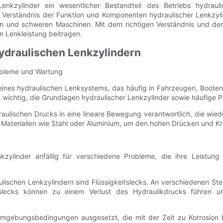
nkzylinder ein wesentlicher Bestandteil des Betriebs hydraul
s Verständnis der Funktion und Komponenten hydraulischer Lenkzylin
 und schweren Maschinen. Mit dem richtigen Verständnis und der 
n Lenkleistung beitragen.
ydraulischen Lenkzylindern
obleme und Wartung
l eines hydraulischen Lenksystems, das häufig in Fahrzeugen, Boote
es wichtig, die Grundlagen hydraulischer Lenkzylinder sowie häufige
aulischen Drucks in eine lineare Bewegung verantwortlich, die wie
 Materialien wie Stahl oder Aluminium, um den hohen Drücken und 
zylinder anfällig für verschiedene Probleme, die ihre Leistung
aulischen Lenkzylindern sind Flüssigkeitslecks. An verschiedenen S
tslecks können zu einem Verlust des Hydraulikdrucks führen un
Umgebungsbedingungen ausgesetzt, die mit der Zeit zu Korrosion fü