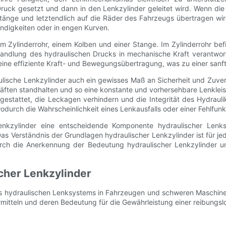
ruck gesetzt und dann in den Lenkzylinder geleitet wird. Wenn die Hy
stänge und letztendlich auf die Räder des Fahrzeugs übertragen w
indigkeiten oder in engen Kurven.
Zylinderrohr, einem Kolben und einer Stange. Im Zylinderrohr befin
andlung des hydraulischen Drucks in mechanische Kraft verantwort
 eine effiziente Kraft- und Bewegungsübertragung, was zu einer sanf
ulische Lenkzylinder auch ein gewisses Maß an Sicherheit und Zuverlä
ten standhalten und so eine konstante und vorhersehbare Lenkleis
tattet, die Leckagen verhindern und die Integrität des Hydraulik
durch die Wahrscheinlichkeit eines Lenkausfalls oder einer Fehlfunkt
Lenkzylinder eine entscheidende Komponente hydraulischer Le
 Das Verständnis der Grundlagen hydraulischer Lenkzylinder ist für 
h die Anerkennung der Bedeutung hydraulischer Lenkzylinder und i
cher Lenkzylinder
es hydraulischen Lenksystems in Fahrzeugen und schweren Maschinen.
mitteln und deren Bedeutung für die Gewährleistung einer reibungsl