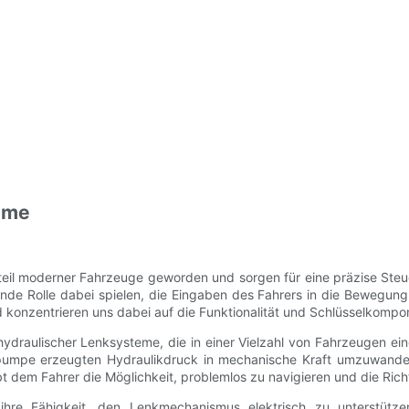
teme
eil moderner Fahrzeuge geworden und sorgen für eine präzise Steu
ende Rolle dabei spielen, die Eingaben des Fahrers in die Bewegun
d konzentrieren uns dabei auf die Funktionalität und Schlüsselkompo
l hydraulischer Lenksysteme, die in einer Vielzahl von Fahrzeugen 
nkpumpe erzeugten Hydraulikdruck in mechanische Kraft umzuwandel
t dem Fahrer die Möglichkeit, problemlos zu navigieren und die Ric
 ihre Fähigkeit, den Lenkmechanismus elektrisch zu unterstütz