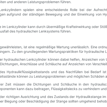
eiten und anderen Leistungsproblemen führen.
 Lenkzylindern spielen eine entscheidende Rolle bei der Aufrec
tungen aufgrund der ständigen Bewegung und der Einwirkung von Hy
e im Lenkzylinder kann durch übermäßige Krafteinwirkung oder St
sfall des hydraulischen Lenksystems führen.
 gewährleisten, ist eine regelmäßige Wartung unerlässlich. Eine o
ngern. Zu den grundlegenden Wartungspraktiken für hydraulische L
r hydraulischen Lenkzylinder können dabei helfen, Anzeichen von 
er Dichtungen, Anschlüsse und Schläuche auf Anzeichen von Verschle
es Hydraulikflüssigkeitsstands und das Nachfüllen bei Bedarf ist
igkeitsstände können zu Leistungsproblemen und möglichen Schäden a
er Zeit müssen die Dichtungen und Schläuche in den hydraulisch
onenten kann dazu beitragen, Flüssigkeitslecks zu verhindern und 
er richtigen Ausrichtung und des Zustands der Hydraulikstange im L
iner Biegung oder Beschädigung der Stange sollten umgehend beho