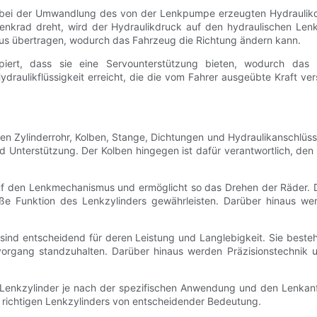
le bei der Umwandlung des von der Lenkpumpe erzeugten Hydraulik
krad dreht, wird der Hydraulikdruck auf den hydraulischen Lenkzy
s übertragen, wodurch das Fahrzeug die Richtung ändern kann.
ipiert, dass sie eine Servounterstützung bieten, wodurch das 
raulikflüssigkeit erreicht, die die vom Fahrer ausgeübte Kraft ver
 Zylinderrohr, Kolben, Stange, Dichtungen und Hydraulikanschlüsse.
und Unterstützung. Der Kolben hingegen ist dafür verantwortlich, d
uf den Lenkmechanismus und ermöglicht so das Drehen der Räder. D
äße Funktion des Lenkzylinders gewährleisten. Darüber hinaus we
sind entscheidend für deren Leistung und Langlebigkeit. Sie beste
rgang standzuhalten. Darüber hinaus werden Präzisionstechnik un
er Lenkzylinder je nach der spezifischen Anwendung und den Lenka
s richtigen Lenkzylinders von entscheidender Bedeutung.