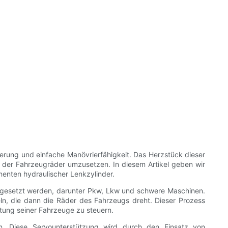
erung und einfache Manövrierfähigkeit. Das Herzstück dieser
g der Fahrzeugräder umzusetzen. In diesem Artikel geben wir
nenten hydraulischer Lenkzylinder.
eingesetzt werden, darunter Pkw, Lkw und schwere Maschinen.
n, die dann die Räder des Fahrzeugs dreht. Dieser Prozess
htung seiner Fahrzeuge zu steuern.
en. Diese Servounterstützung wird durch den Einsatz von