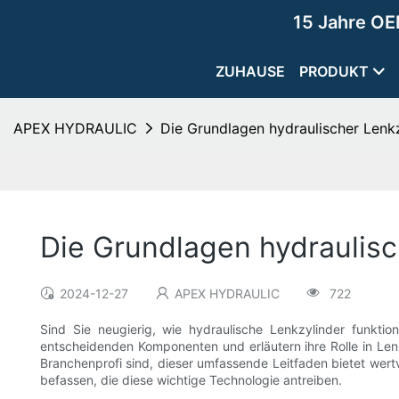
15 Jahre OE
ZUHAUSE
PRODUKT
APEX HYDRAULIC
Die Grundlagen hydraulischer Lenk
Die Grundlagen hydraulisc
2024-12-27
APEX HYDRAULIC
722
Sind Sie neugierig, wie hydraulische Lenkzylinder funktio
entscheidenden Komponenten und erläutern ihre Rolle in Lenk
Branchenprofi sind, dieser umfassende Leitfaden bietet wertv
befassen, die diese wichtige Technologie antreiben.