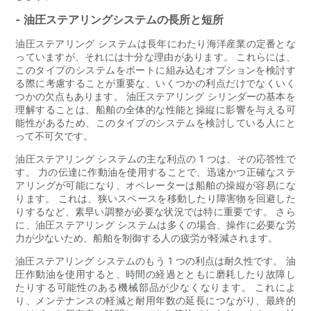
- 油圧ステアリングシステムの長所と短所
油圧ステアリング システムは長年にわたり海洋産業の定番とな
っていますが、それには十分な理由があります。 これらには、
このタイプのシステムをボートに組み込むオプションを検討す
る際に考慮することが重要な、いくつかの利点だけでなくいく
つかの欠点もあります。 油圧ステアリング シリンダーの基本を
理解することは、船舶の全体的な性能と操縦に影響を与える可
能性があるため、このタイプのシステムを検討している人にと
って不可欠です。
油圧ステアリング システムの主な利点の 1 つは、その応答性で
す。 力の伝達に作動油を使用することで、迅速かつ正確なステ
アリングが可能になり、オペレーターは船舶の操縦が容易にな
ります。 これは、狭いスペースを移動したり障害物を回避した
りするなど、素早い調整が必要な状況では特に重要です。 さら
に、油圧ステアリング システムは多くの場合、操作に必要な労
力が少ないため、船舶を制御する人の疲労が軽減されます。
油圧ステアリング システムのもう 1 つの利点は耐久性です。 油
圧作動油を使用すると、時間の経過とともに磨耗したり故障し
たりする可能性のある機械部品が少なくなります。 これによ
り、メンテナンスの軽減と耐用年数の延長につながり、最終的