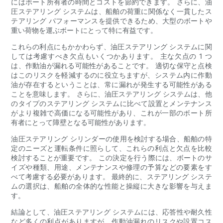
にはボート所有者の時間とコストを節約できます。 さらに、油
圧ステアリング システムは、船舶の荷重に関係なく一貫したス
テアリング パフォーマンスを提供できるため、大型のボートや
重い荷物を運ぶボートにとって特に有益です。
これらの利点にもかかわらず、油圧ステアリング システムに関
しては考慮すべき欠点もいくつかあります。 主な欠点の 1 つ
は、作動油が漏れる可能性があることです。 適切な保守と点検
はこのリスクを軽減するのに役立ちますが、システム内に作動
油が存在するということは、常に漏れが発生する可能性がある
ことを意味します。 さらに、油圧ステアリング システムは、他
のタイプのステアリング システムに比べて設置とメンテナンス
がより複雑で高価になる可能性があり、これが一部のボート所
有者にとって障壁となる可能性があります。
油圧ステアリング シリンダーの使用を検討する場合、船舶の特
定のニーズと運転条件に照らして、これらの利点と欠点を比較
検討することが重要です。 この決定を行う際には、ボートのサ
イズや種類、用途、メンテナンスや修理の予算などの要素をす
べて考慮する必要があります。 最終的に、ステアリング システ
ムの選択は、船舶の全体的な性能と操縦に大きな影響を与えま
す。
結論として、油圧ステアリング システムには、応答性や耐久性
など多くの利点がありますが、作動油漏れのリスクや設置コス