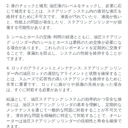
2. 液のチェックと補充: 油圧液のレベルをチェックし、必要に応
じて補充することは、ステアリング システム内の適切な液圧を
維持するために不可欠です。 液面が汚れていたり、液面が低い
と、性能上の問題が発生したり、ステアリング シリンダーが損
傷する可能性があります。
3. シールとホースの交換: 時間の経過とともに、油圧ステアリン
グ シリンダー内のシールとホースは磨耗のため交換が必要にな
る場合があります。 これらのコンポーネントを定期的に交換す
ることで、液漏れを防止し、システムの性能を維持することが
できます。
4. ロッドのアライメントとメンテナンス: ステアリング シリン
ダー内の油圧ロッドの適切なアライメントと状態を確保するこ
とは、スムーズで応答性の高いステアリングを維持するために
非常に重要です。 ロッドに曲がりや損傷の兆候があった場合
は、すぐに対処する必要があります。
結論として、油圧ステアリング システムの効率的かつ安全な操
作には、油圧ステアリング シリンダの基本を理解し、定期的な
メンテナンスを通じて一般的な問題に対処することが不可欠で
す。 潜在的な問題を積極的に特定して対処することで、オペレ
ーターは油圧ステアリング シリンダーの信頼性と寿命を確保で
きます。