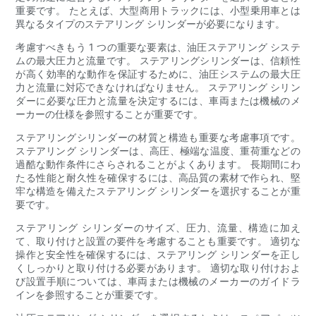
重要です。 たとえば、大型商用トラックには、小型乗用車とは
異なるタイプのステアリング シリンダーが必要になります。
考慮すべきもう 1 つの重要な要素は、油圧ステアリング システ
ムの最大圧力と流量です。 ステアリングシリンダーは、信頼性
が高く効率的な動作を保証するために、油圧システムの最大圧
力と流量に対応できなければなりません。 ステアリング シリン
ダーに必要な圧力と流量を決定するには、車両または機械のメ
ーカーの仕様を参照することが重要です。
ステアリングシリンダーの材質と構造も重要な考慮事項です。
ステアリング シリンダーは、高圧、極端な温度、重荷重などの
過酷な動作条件にさらされることがよくあります。 長期間にわ
たる性能と耐久性を確保するには、高品質の素材で作られ、堅
牢な構造を備えたステアリング シリンダーを選択することが重
要です。
ステアリング シリンダーのサイズ、圧力、流量、構造に加え
て、取り付けと設置の要件を考慮することも重要です。 適切な
操作と安全性を確保するには、ステアリング シリンダーを正し
くしっかりと取り付ける必要があります。 適切な取り付けおよ
び設置手順については、車両または機械のメーカーのガイドラ
インを参照することが重要です。