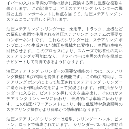
イバーの入力を車両の車輪の動きに変換する際に重要な役割を
果たします。 この記事では、油圧ステアリング シリンダーの機
能と主要コンポーネントに焦点を当てて、油圧ステアリング シ
ステムについて詳しく紹介します。
油圧ステアリング シリンダーは、乗用車、トラック、重機など
の幅広い車両で使用される油圧ステアリング システムの重要な
コンポーネントです。 これらのシリンダーは、ステアリング ポ
ンプによって生成された油圧を機械力に変換し、車両の車輪を
回転させます。 このプロセスにより、スムーズで応答性の高い
ステアリングが可能になり、ドライバーは車両の方向を簡単に
ナビゲートして制御できるようになります。
油圧ステアリング シリンダーの重要な機能の 1 つは、ステアリ
ング機構に動力補助を提供する機能です。 この動力補助は、ス
テアリング ポンプによって加圧されてステアリング シリンダー
に送られる作動油の使用によって実現されます。 作動油がシリ
ンダーに入ると、ピストンを押して力を生み出し、その力がス
テアリングリンケージに伝わり、最終的には車輪に伝わりま
す。 この油圧パワーアシストにより、特に低速時や急旋回時の
ステアリング操作がより簡単かつ効率的になります。
油圧ステアリング シリンダーは通常、シリンダー バレル、ピス
トン、ロッドで構成されています。 シリンダーバレルは作動油