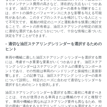
トやメンテナンス費用の高さなど、潜在的な欠点もいくつかあ
ります。 油圧ステアリング シリンダーの基本を理解すること
は、ボートの操作とパフォーマンスに大きな影響を与える可能
性があるため、このタイプのシステムを検討している人にとっ
て不可欠です。 船舶の特定のニーズと運航条件を慎重に検討す
ることで、ボートの所有者は、油圧ステアリングが特定の状況
に適切な選択であるかどうかについて、十分な情報に基づいた
決定を下すことができます。
- 適切な油圧ステアリングシリンダーを選択するための
ヒント
車両や機械に適した油圧ステアリング シリンダーを選択する際
には、考慮すべき重要な要素がいくつかあります。 油圧ステア
リング シリンダーはステアリング システムの重要なコンポーネ
ントであり、その性能は車両のハンドリングと操縦性に直接影
響します。 この記事では、油圧ステアリング シリンダーの基本
について説明し、特定のニーズに合わせて適切なシリンダーを
選択するためのヒントを提供します。
油圧ステアリングシリンダーを選択する際に最初に考慮すべき
ことは、それが使用される車両または機械のサイズと種類で
す。 車両や機械が異なればステアリング要件も異なるため、特
定の用途に適合するステアリング シリンダーを選択することが