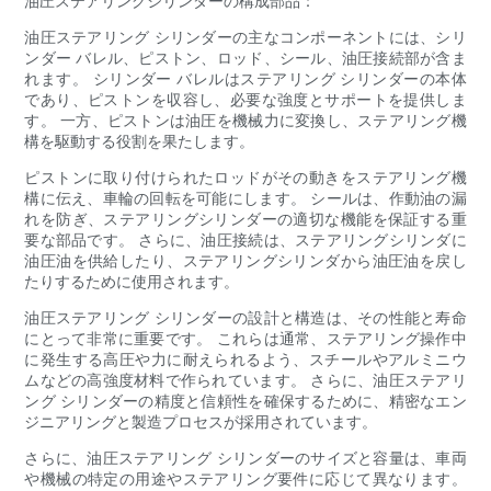
油圧ステアリングシリンダーの構成部品：
油圧ステアリング シリンダーの主なコンポーネントには、シリ
ンダー バレル、ピストン、ロッド、シール、油圧接続部が含ま
れます。 シリンダー バレルはステアリング シリンダーの本体
であり、ピストンを収容し、必要な強度とサポートを提供しま
す。 一方、ピストンは油圧を機械力に変換し、ステアリング機
構を駆動する役割を果たします。
ピストンに取り付けられたロッドがその動きをステアリング機
構に伝え、車輪の回転を可能にします。 シールは、作動油の漏
れを防ぎ、ステアリングシリンダーの適切な機能を保証する重
要な部品です。 さらに、油圧接続は、ステアリングシリンダに
油圧油を供給したり、ステアリングシリンダから油圧油を戻し
たりするために使用されます。
油圧ステアリング シリンダーの設計と構造は、その性能と寿命
にとって非常に重要です。 これらは通常、ステアリング操作中
に発生する高圧や力に耐えられるよう、スチールやアルミニウ
ムなどの高強度材料で作られています。 さらに、油圧ステアリ
ング シリンダーの精度と信頼性を確保するために、精密なエン
ジニアリングと製造プロセスが採用されています。
さらに、油圧ステアリング シリンダーのサイズと容量は、車両
や機械の特定の用途やステアリング要件に応じて異なります。