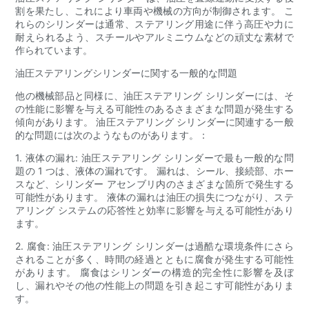
割を果たし、これにより車両や機械の方向が制御されます。 こ
れらのシリンダーは通常、ステアリング用途に伴う高圧や力に
耐えられるよう、スチールやアルミニウムなどの頑丈な素材で
作られています。
油圧ステアリングシリンダーに関する一般的な問題
他の機械部品と同様に、油圧ステアリング シリンダーには、そ
の性能に影響を与える可能性のあるさまざまな問題が発生する
傾向があります。 油圧ステアリング シリンダーに関連する一般
的な問題には次のようなものがあります。：
1. 液体の漏れ: 油圧ステアリング シリンダーで最も一般的な問
題の 1 つは、液体の漏れです。 漏れは、シール、接続部、ホー
スなど、シリンダー アセンブリ内のさまざまな箇所で発生する
可能性があります。 液体の漏れは油圧の損失につながり、ステ
アリング システムの応答性と効率に影響を与える可能性があり
ます。
2. 腐食: 油圧ステアリング シリンダーは過酷な環境条件にさら
されることが多く、時間の経過とともに腐食が発生する可能性
があります。 腐食はシリンダーの構造的完全性に影響を及ぼ
し、漏れやその他の性能上の問題を引き起こす可能性がありま
す。