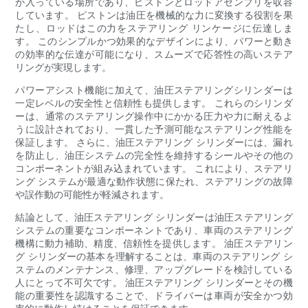
が入っている場所であり、ピストンとロッドアセンブリを収容
しています。 ピストンは油圧を機械的な力に変換する役割を果
たし、ロッドはこの力をステアリング リンケージに伝達しま
す。 このシンプルかつ効果的なデザインにより、パワーと動き
の効率的な伝達が可能になり、スムーズで応答性の高いステア
リングが実現します。
パワーアシスト機能に加えて、油圧ステアリングシリンダーは
一定レベルの安全性と信頼性も提供します。 これらのシリンダ
ーは、通常のステアリング操作中にかかる圧力や力に耐えるよ
うに設計されており、一貫した予測可能なステアリング性能を
保証します。 さらに、油圧ステアリング シリンダーには、漏れ
を防止し、油圧システムの完全性を維持するシールやその他の
コンポーネントが組み込まれています。 これにより、ステアリ
ング システムが最適な動作状態に保たれ、ステアリングの故障
や誤作動の可能性が軽減されます。
結論として、油圧ステアリング シリンダーは油圧ステアリング
システムの重要なコンポーネントであり、車両のステアリング
機構に動力補助、精度、信頼性を提供します。 油圧ステアリン
グ シリンダーの基本を理解することは、車両のステアリング シ
ステムのメンテナンス、修理、アップグレードを検討している
人にとって不可欠です。 油圧ステアリング シリンダーとその機
能の重要性を認識することで、ドライバーは車両が安全かつ効