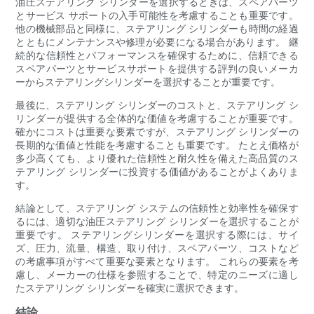
油圧ステアリング シリンダーを選択するときは、スペアパーツ
とサービス サポートの入手可能性を考慮することも重要です。
他の機械部品と同様に、ステアリング シリンダーも時間の経過
とともにメンテナンスや修理が必要になる場合があります。 継
続的な信頼性とパフォーマンスを確保するために、信頼できる
スペアパーツとサービスサポートを提供する評判の良いメーカ
ーからステアリングシリンダーを選択することが重要です。
最後に、ステアリング シリンダーのコストと、ステアリング シ
リンダーが提供する全体的な価値を考慮することが重要です。
確かにコストは重要な要素ですが、ステアリング シリンダーの
長期的な価値と性能を考慮することも重要です。 たとえ価格が
多少高くても、より優れた信頼性と耐久性を備えた高品質のス
テアリング シリンダーに投資する価値があることがよくありま
す。
結論として、ステアリング システムの信頼性と効率性を確保す
るには、適切な油圧ステアリング シリンダーを選択することが
重要です。 ステアリングシリンダーを選択する際には、サイ
ズ、圧力、流量、構造、取り付け、スペアパーツ、コストなど
の考慮事項がすべて重要な要素となります。 これらの要素を考
慮し、メーカーの仕様を参照することで、特定のニーズに適し
たステアリング シリンダーを確実に選択できます。
結論