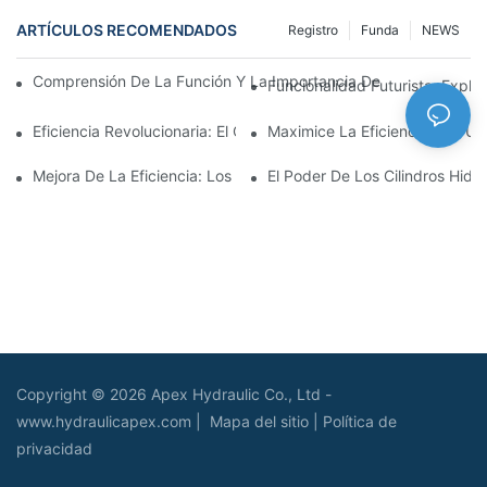
ARTÍCULOS RECOMENDADOS
Registro
Funda
NEWS
Comprensión De La Función Y La Importancia De Los Cilindros 
Funcionalidad Futurista: Explor
Eficiencia Revolucionaria: El Cilindro Telescópico Eléctrico
Maximice La Eficiencia Con Un 
Mejora De La Eficiencia: Los Beneficios De Un Cilindro Hidráuli
El Poder De Los Cilindros Hidrá
Copyright © 2026 Apex Hydraulic Co., Ltd -
www.hydraulicapex.com |
Mapa del sitio
|
Política de
privacidad