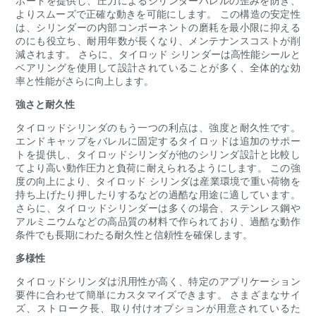
ポートを提供し、圧力によるシリンダーバレルの歪みを防ぎ、
よりスムーズで正確な動きを可能にします。 この構造の安定性
は、シリンダーの内部コンポーネントの磨耗を最小限に抑える
のにも役立ち、耐用年数が長くなり、メンテナンスコストが削
減されます。 さらに、タイロッド シリンダーは高性能シールと
ベアリングを使用して設計されていることが多く、全体的な効
率と性能がさらに向上します。
強さと耐久性
タイロッドシリンダのもう一つの利点は、強度と耐久性です。
エンドキャップをバレルに固定するタイロッドは追加のサポー
トを提供し、タイロッドシリンダが他のシリンダ設計と比較し
てより高い動作圧力と負荷に耐えられるようにします。 この強
度の向上により、タイロッド シリンダは産業環境で重い荷物を
持ち上げたり押したりするなどの過酷な用途に適しています。
さらに、タイロッドシリンダーは多くの場合、ステンレス鋼や
アルミニウムなどの高品質の材料で作られており、過酷な動作
条件でも長期にわたる耐久性と信頼性を確保します。
多様性
タイロッドシリンダは汎用性が高く、特定のアプリケーション
要件に合わせて簡単にカスタマイズできます。 さまざまなサイ
ズ、ストローク長、取り付けオプションが用意されているた