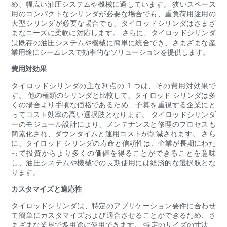
め、幅広い油圧システムや機械に適しています。 狭いスペース
用のコンパクトなシリンダが必要な場合でも、重負荷用途用の
大型シリンダが必要な場合でも、タイロッドシリンダはさまざ
まなニーズに柔軟に対応します。 さらに、タイロッドシリンダ
は既存の油圧システムや機械に簡単に統合でき、さまざまな産
業用途にシームレスで効率的なソリューションを提供します。
費用対効果
タイロッドシリンダの主な利点の 1 つは、その費用対効果で
す。 他の種類のシリンダと比較して、タイロッド シリンダは多
くの場合より手頃な価格であるため、予算を重視する企業にと
ってコスト効率の高い選択肢となります。 タイロッドシリンダ
ーのモジュール設計により、メンテナンスと修理のプロセスも
簡素化され、ダウンタイムと運用コストが削減されます。 さら
に、タイロッド シリンダの寿命と信頼性は、企業が長期にわた
って投資からより多くの価値を得ることができることを意味
し、油圧システムや機械での長期使用には経済的な選択肢とな
ります。
カスタマイズと適応性
タイロッドシリンダは、特定のアプリケーション要件に合わせ
て簡単にカスタマイズおよび適合させることができるため、さ
まざまな業界で多用途に使用できます。 特定のサイズの寸法、