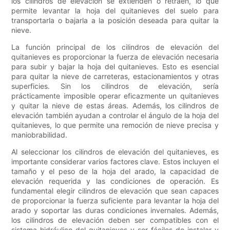
los cilindros de elevación se extienden o retraen, lo que
permite levantar la hoja del quitanieves del suelo para
transportarla o bajarla a la posición deseada para quitar la
nieve.
La función principal de los cilindros de elevación del
quitanieves es proporcionar la fuerza de elevación necesaria
para subir y bajar la hoja del quitanieves. Esto es esencial
para quitar la nieve de carreteras, estacionamientos y otras
superficies. Sin los cilindros de elevación, sería
prácticamente imposible operar eficazmente un quitanieves
y quitar la nieve de estas áreas. Además, los cilindros de
elevación también ayudan a controlar el ángulo de la hoja del
quitanieves, lo que permite una remoción de nieve precisa y
maniobrabilidad.
Al seleccionar los cilindros de elevación del quitanieves, es
importante considerar varios factores clave. Estos incluyen el
tamaño y el peso de la hoja del arado, la capacidad de
elevación requerida y las condiciones de operación. Es
fundamental elegir cilindros de elevación que sean capaces
de proporcionar la fuerza suficiente para levantar la hoja del
arado y soportar las duras condiciones invernales. Además,
los cilindros de elevación deben ser compatibles con el
sistema hidráulico del quitanieves y ser fáciles de instalar y