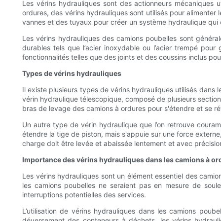
Les vérins hydrauliques sont des actionneurs mécaniques uti
ordures, des vérins hydrauliques sont utilisés pour aliment
vannes et des tuyaux pour créer un système hydraulique qui c
Les vérins hydrauliques des camions poubelles sont générale
durables tels que l’acier inoxydable ou l’acier trempé pour 
fonctionnalités telles que des joints et des coussins inclus pou
Types de vérins hydrauliques
Il existe plusieurs types de vérins hydrauliques utilisés dan
vérin hydraulique télescopique, composé de plusieurs sections 
bras de levage des camions à ordures pour s'étendre et se rét
Un autre type de vérin hydraulique que l’on retrouve couramm
étendre la tige de piston, mais s'appuie sur une force externe, 
charge doit être levée et abaissée lentement et avec préci
Importance des vérins hydrauliques dans les camions à or
Les vérins hydrauliques sont un élément essentiel des camions
les camions poubelles ne seraient pas en mesure de soule
interruptions potentielles des services.
L’utilisation de vérins hydrauliques dans les camions poubel
déversement des conteneurs à déchets, les vérins hydrauliq