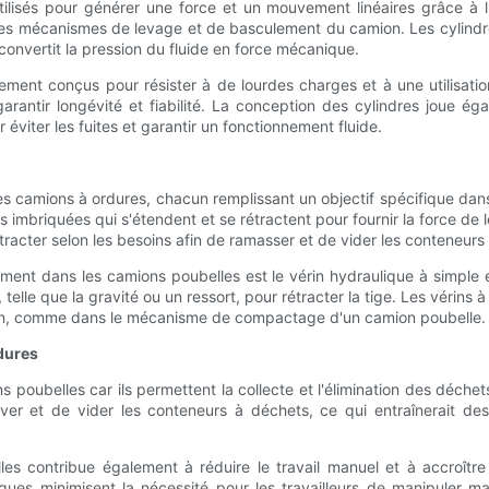
lisés pour générer une force et un mouvement linéaires grâce à l'
er les mécanismes de levage et de basculement du camion. Les cyli
onvertit la pression du fluide en force mécanique.
ment conçus pour résister à de lourdes charges et à une utilisation
garantir longévité et fiabilité. La conception des cylindres joue 
r éviter les fuites et garantir un fonctionnement fluide.
s les camions à ordures, chacun remplissant un objectif spécifique da
imbriquées qui s'étendent et se rétractent pour fournir la force de 
racter selon les besoins afin de ramasser et de vider les conteneurs
ent dans les camions poubelles est le vérin hydraulique à simple ef
telle que la gravité ou un ressort, pour rétracter la tige. Les vérins 
sion, comme dans le mécanisme de compactage d'un camion poubelle.
dures
 poubelles car ils permettent la collecte et l'élimination des déchet
ver et de vider les conteneurs à déchets, ce qui entraînerait de
les contribue également à réduire le travail manuel et à accroître 
ues minimisent la nécessité pour les travailleurs de manipuler ma