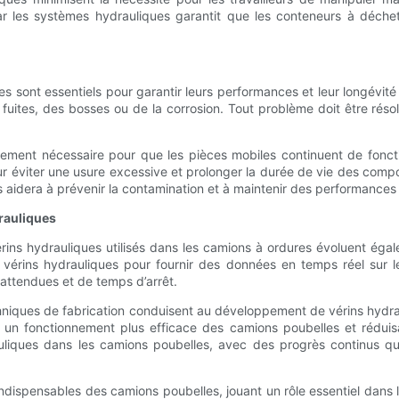
par les systèmes hydrauliques garantit que les conteneurs à déche
es sont essentiels pour garantir leurs performances et leur longévité
 fuites, des bosses ou de la corrosion. Tout problème doit être r
ement nécessaire pour que les pièces mobiles continuent de fonction
our éviter une usure excessive et prolonger la durée de vie des comp
es aidera à prévenir la contamination et à maintenir des performances
rauliques
ins hydrauliques utilisés dans les camions à ordures évoluent égale
vérins hydrauliques pour fournir des données en temps réel sur l
nattendues et de temps d’arrêt.
chniques de fabrication conduisent au développement de vérins hydr
t un fonctionnement plus efficace des camions poubelles et réduis
liques dans les camions poubelles, avec des progrès continus qui 
dispensables des camions poubelles, jouant un rôle essentiel dans la 