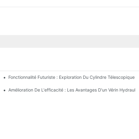
Fonctionnalité Futuriste : Exploration Du Cylindre Télescopique É
s À Tirants
e Pour Votre Camion-Benne
Amélioration De L'efficacité : Les Avantages D'un Vérin Hydraul