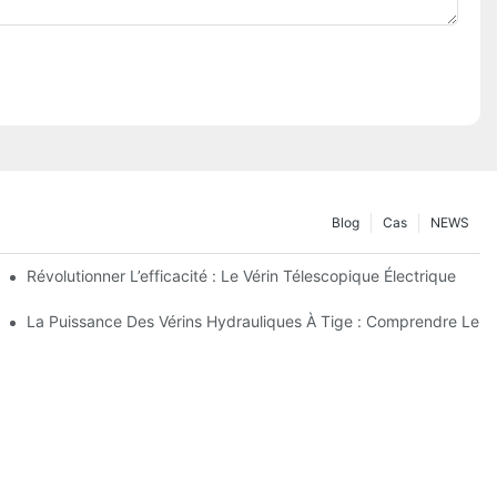
Blog
Cas
NEWS
lectrique
Révolutionner L’efficacité : Le Vérin Télescopique Électrique
ique Télescopique À 4 Étages
La Puissance Des Vérins Hydrauliques À Tige : Comprendre Leur 