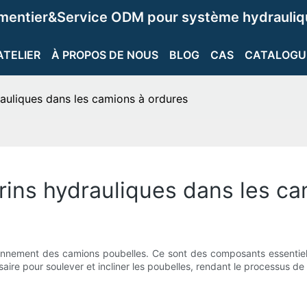
ementier&Service ODM pour système hydrauliqu
ATELIER
À PROPOS DE NOUS
BLOG
CAS
CATALOGU
auliques dans les camions à ordures
rins hydrauliques dans les ca
ionnement des camions poubelles. Ce sont des composants essentiels q
aire pour soulever et incliner les poubelles, rendant le processus de 