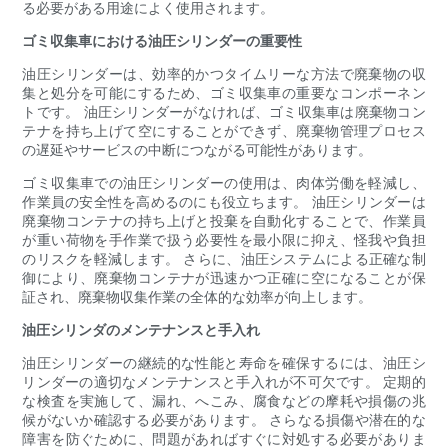
る必要がある用途によく使用されます。
ゴミ収集車における油圧シリンダーの重要性
油圧シリンダーは、効率的かつタイムリーな方法で廃棄物の収
集と処分を可能にするため、ゴミ収集車の重要なコンポーネン
トです。 油圧シリンダーがなければ、ゴミ収集車は廃棄物コン
テナを持ち上げて空にすることができず、廃棄物管理プロセス
の遅延やサービスの中断につながる可能性があります。
ゴミ収集車での油圧シリンダーの使用は、肉体労働を軽減し、
作業員の安全性を高めるのにも役立ちます。 油圧シリンダーは
廃棄物コンテナの持ち上げと投棄を自動化することで、作業員
が重い荷物を手作業で扱う必要性を最小限に抑え、怪我や負担
のリスクを軽減します。 さらに、油圧システムによる正確な制
御により、廃棄物コンテナが迅速かつ正確に空になることが保
証され、廃棄物収集作業の全体的な効率が向上します。
油圧シリンダのメンテナンスと手入れ
油圧シリンダーの継続的な性能と寿命を確保するには、油圧シ
リンダーの適切なメンテナンスと手入れが不可欠です。 定期的
な検査を実施して、漏れ、へこみ、腐食などの摩耗や損傷の兆
候がないか確認する必要があります。 さらなる損傷や潜在的な
障害を防ぐために、問題があればすぐに対処する必要がありま