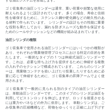
する油圧システムを形成します。
ゴミ収集車の油圧シリンダーは通常、重い荷重や頻繁な使用に
耐えられるように設計されています。 多くの場合、寿命と信頼
性を確保するために、ステンレス鋼や硬化鋼などの耐久性のあ
る材料で作られています。 シリンダーの設計もその性能に重要
な役割を果たしており、漏れを防ぎスムーズな動作を保証する
ためのシールやクッションなどの機能が組み込まれています。
油圧シリンダの種類
ゴミ収集車で使用される油圧シリンダーにはいくつかの種類が
あり、それぞれが廃棄物管理プロセスにおける特定の目的を果
たします。 一般的なタイプの 1 つは伸縮式油圧シリンダーで
す。これは、必要な持ち上げ力を提供するために伸縮する複数
の入れ子のセクションで構成されています。 これらのシリンダ
ーは、廃棄物コンテナを拾い上げたり投棄したりするために必
要に応じて伸縮するために、ゴミ収集車の昇降アームでよく使
用されます。
ゴミ収集車で一般的に見られる別のタイプの油圧シリンダー
は、単動油圧シリンダーです。 このタイプのシリンダは油圧を
利用してピストンロッドを伸ばしますが、ロッドを後退させる
には重力やバネなどの外力に依存します。 単動シリンダは、ご
み収集車の圧縮機構など、荷物をゆっくりと正確に上げ下げす