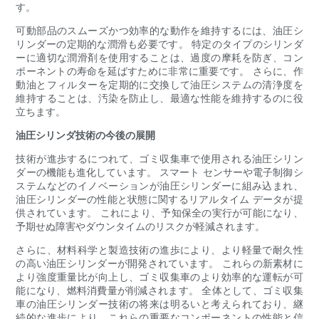
す。
可動部品のスムーズかつ効率的な動作を維持するには、油圧シ
リンダーの定期的な潤滑も必要です。 特定のタイプのシリンダ
ーに適切な潤滑剤を使用することは、過度の摩耗を防ぎ、コン
ポーネントの寿命を延ばすために非常に重要です。 さらに、作
動油とフィルターを定期的に交換して油圧システムの清浄度を
維持することは、汚染を防止し、最適な性能を維持するのに役
立ちます。
油圧シリンダ技術の今後の展開
技術が進歩するにつれて、ゴミ収集車で使用される油圧シリン
ダーの機能も進化しています。 スマート センサーや電子制御シ
ステムなどのイノベーションが油圧シリンダーに組み込まれ、
油圧シリンダーの性能と状態に関するリアルタイム データが提
供されています。 これにより、予知保全の実行が可能になり、
予期せぬ障害やダウンタイムのリスクが軽減されます。
さらに、材料科学と製造技術の進歩により、より軽量で耐久性
の高い油圧シリンダーが開発されています。 これらの新素材に
より強度重量比が向上し、ゴミ収集車のより効率的な運転が可
能になり、燃料消費量が削減されます。 全体として、ゴミ収集
車の油圧シリンダー技術の将来は明るいと考えられており、継
続的な進歩により、これらの重要なコンポーネントの性能と信