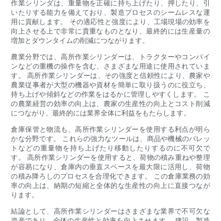
作業シリンダは、重量物を正確に持ち上げたり、押したり、引
いたりする能力を備えており、製造プロセスのシームレスな運
用に貢献します。 その適応性と強度により、工場現場の効率を
向上させる上で非常に貴重なものとなり、最終的には生産量の
増加とダウンタイムの削減につながります。
農業分野では、高所作業シリンダーは、トラクターやコンバイ
ンなどの重機の操作を含む、さまざまな用途に使用されていま
す。 高所作業シリンダーは、その強度と信頼性により、農家や
農業従事者が大型の機器や資材を簡単に取り扱うのに役立ち、
持ち上げや傾斜などの作業をはるかに管理しやすくします。 こ
の農業経営の効率の向上は、農家の生産性の向上とコスト削減
につながり、最終的には業界全体に利益をもたらします。
倉庫保管と物流も、高所作業シリンダーを使用する利点が明ら
かな分野です。 これらの強力なツールは、商品や機械のパレッ
トなどの重量物を持ち上げたり移動したりするのに不可欠で
す。 高所作業シリンダーを使用すると、荷物の積み重ねや整理
が容易になり、倉庫内の垂直スペースを最大限に活用し、荷物
の積み降ろしのプロセスを合理化できます。 この倉庫業務の効
率の向上は、納期の短縮と全体的な生産性の向上に直接つなが
ります。
結論として、高所作業シリンダーはさまざまな業界で不可欠な
資産であり、全体の生産性と効率を向上させます。 建設、製造