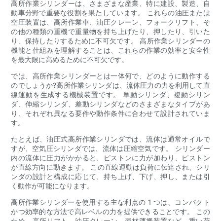
高所作業シリンダーは、さまざまな産業、特に建設、製造、自
動車分野で重要な役割を果たしています。 これらの油圧または
空圧装置は、高所作業車、油圧クレーン、フォークリフト、そ
の他の種類の重機で重量物を持ち上げたり、押したり、引いた
り、保持したりするために不可欠です。 高所作業シリンダーの
機能と仕組みを理解することは、これらの作業の効率と安全性
を最大限に高めるために不可欠です。
では、高所作業シリンダーとは一体何で、どのように動作する
のでしょうか?高所作業シリンダは、流体圧力の力を利用して直
線運動を生成する機械装置です。 単動シリンダ、複動シリン
ダ、伸縮シリンダ、差動シリンダなどのさまざまなタイプがあ
り、それぞれ異なる要件や動作条件に合わせて設計されていま
す。
たとえば、油圧式高所作業シリンダでは、流体は通常オイルで
すが、空気圧シリンダでは、流体は圧縮空気です。 シリンダー
内の流体に圧力がかかると、ピストンに力が加わり、ピストン
が直線方向に動きます。 この直線運動は負荷に伝達され、シリ
ンダの設計と構成に応じて、持ち上げ、下げ、押し、または引
く動作が可能になります。
高所作業シリンダーを使用する主な利点の 1 つは、コンパクト
かつ効率的な方法で高レベルの力を提供できることです。 この
ため、高所リフト、油圧クレーン、資材運搬装置など、重い荷