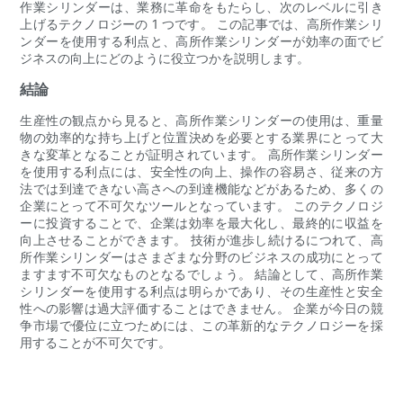
作業シリンダーは、業務に革命をもたらし、次のレベルに引き
上げるテクノロジーの 1 つです。 この記事では、高所作業シリ
ンダーを使用する利点と、高所作業シリンダーが効率の面でビ
ジネスの向上にどのように役立つかを説明します。
結論
生産性の観点から見ると、高所作業シリンダーの使用は、重量
物の効率的な持ち上げと位置決めを必要とする業界にとって大
きな変革となることが証明されています。 高所作業シリンダー
を使用する利点には、安全性の向上、操作の容易さ、従来の方
法では到達できない高さへの到達機能などがあるため、多くの
企業にとって不可欠なツールとなっています。 このテクノロジ
ーに投資することで、企業は効率を最大化し、最終的に収益を
向上させることができます。 技術が進歩し続けるにつれて、高
所作業シリンダーはさまざまな分野のビジネスの成功にとって
ますます不可欠なものとなるでしょう。 結論として、高所作業
シリンダーを使用する利点は明らかであり、その生産性と安全
性への影響は過大評価することはできません。 企業が今日の競
争市場で優位に立つためには、この革新的なテクノロジーを採
用することが不可欠です。