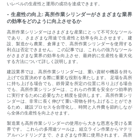
いレベルの生産性と運用の成功を達成できます。
- 生産性の向上: 高所作業シリンダーがさまざまな業界
の効率をどのように向上させるか
高所作業シリンダーはさまざまな産業にとって不可欠なツール
であり、さまざまな用途で生産性と効率を向上させます。 建
設、製造から農業、倉庫まで、高所作業シリンダーを使用する
利点は否定できません。 この記事では、これらの強力なツール
がさまざまな業界の効率を向上させ、最終的に生産性を最大化
する方法について詳しく説明します。
建設業界では、高所作業シリンダーは、重い資材や機器を持ち
上げて位置決めする際に重要な役割を果たします。 足場を高所
に持ち上げる場合でも、鉄骨梁を所定の位置に吊り上げる場合
でも、高所作業シリンダーは、これらの作業を安全かつ効率的
に実行するために必要な力と精度を提供します。 高所作業シリ
ンダーは、非常に長く伸びて重い荷物を持ち上げることができ
るため、建設プロセスを合理化し、時間と人件費を節約しなが
ら全体の生産性を向上させます。
製造業も高所作業シリンダーの使用から大きな恩恵を受ける業
界です。 これらの多用途ツールは、組立ライン作業からマテリ
アルハンドリングまで、さまざまな作業に使用されます。 高所