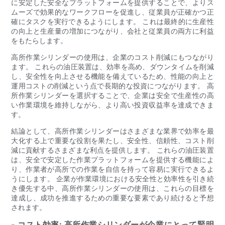
に安定した安全なプラットフォームを提供することで、よりス
ムーズで効果的なワークフローを促進し、従業員が正確かつ正
確にタスクを実行できるようにします。 これは最終的に生産性
の向上と生産量の増加につながり、会社と従業員の両方に利益
をもたらします。
高所作業シリンダーの使用は、企業のコスト削減にもつながり
ます。 これらの油圧装置は、効率を高め、ダウンタイムを削減
し、安全性を向上させる機能を備えているため、性能の向上と
運用コストの削減という点で長期的な投資につながります。 高
所作業シリンダーを選択することで、企業は安全で生産性の高
い作業環境を維持しながら、より高い投資収益率を達成できま
す。
結論として、高所作業シリンダーはさまざまな業界で効率を最
大化する上で重要な役割を果たし、安全性、信頼性、コスト削
減に貢献するさまざまな利点を提供します。 これらの油圧装置
は、安全で安定した作業プラットフォームを提供する機能によ
り、作業者が高所での作業を自信を持って容易に実行できるよ
うにします。 企業が作業環境における安全性と効率性を引き続
き優先する中、高所作業シリンダーの使用は、これらの目標を
達成し、成功を推進するための重要な要素であり続けると予想
されます。
- コスト効率: 高所作業シリンダーが企業にとって賢明