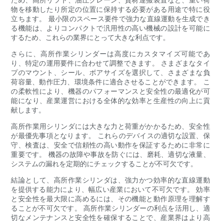
物を移動したり所定の位置に保持する必要がある用途で特に役
立ちます。 最小限のスペース要件で強力な直線運動を生成でき
る機能は、よりコンパクトで汎用性の高い機械の設計を可能に
するため、これらの業界にとって大きな利点です。
さらに、高所作業シリンダーは高度にカスタマイズ可能であ
り、特定の運用要件に合わせて調整できます。 さまざまなタイ
プのマウント、シール、ボアサイズを選択して、さまざまな負
荷容量、動作圧力、環境条件に適合させることができます。 こ
の柔軟性により、機器のパフォーマンスと安全性の最適化が可
能になり、産業運営における全体的な効率と生産性の向上に貢
献します。
高所作業用シリンダには大きな力と荷重がかかるため、安全性
が最優先事項となります。 これらのデバイスの適切な設置、保
守、検査は、安全で信頼性の高い動作を保証するために非常に
重要です。 機器の故障や事故を防ぐには、磨耗、適切な液量、
システムの漏れを定期的にチェックすることが不可欠です。
結論として、高所作業シリンダは、強力かつ効率的な直線運動
を提供する能力により、幅広い産業において不可欠です。 効率
と安全性を最大限に高めるには、その機能と動作原理を理解す
ることが不可欠です。 高所作業シリンダーの利点を活用し、適
切なメンテナンスと安全性を確保することで、産業界はより高