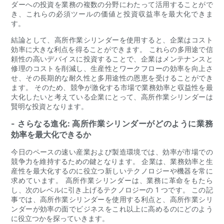
ダーへの投資を業務の複数の分野にわたって活用することがで
き、これらの必須ツールの価値と投資収益率を最大化できま
す。
結論として、高所作業シリンダーを使用すると、企業はコスト
効率に大きな利点を得ることができます。 これらの多用途で信
頼性の高いデバイスに投資することで、企業はメンテナンスと
修理のコストを削減し、生産性とワークフローの効率を向上さ
せ、その長期的な耐久性と多用途性の恩恵を受けることができ
ます。 そのため、競争が激化する市場で業務効率と収益性を最
大化したいと考えている企業にとって、高所作業シリンダーは
賢明な投資となります。
- さらなる進化: 高所作業シリンダーがどのように業務
効率を最大化できるか
今日のペースの速い産業および製造環境では、効率が市場での
競争力を維持するための鍵となります。 企業は、業務効率と生
産性を最大化するのに役立つ新しいテクノロジーや機器を常に
求めています。 高所作業シリンダーは、業務に革命をもたら
し、次のレベルに引き上げるテクノロジーの 1 つです。 この記
事では、高所作業シリンダーを使用する利点と、高所作業シリ
ンダーが効率の面でビジネスをこれ以上に高めるのにどのよう
に役立つかを探っていきます。