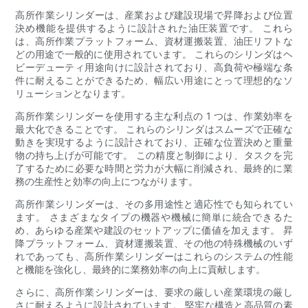
高所作業シリンダーは、産業および建設現場で昇降および位置
決め機能を提供するように設計された油圧装置です。 これら
は、高所作業プラットフォーム、資材運搬装置、油圧リフトな
どの用途で一般的に使用されています。 これらのシリンダはヘ
ビーデューティ用途向けに設計されており、高負荷や極端な条
件に耐えることができるため、幅広い用途にとって理想的なソ
リューションとなります。
高所作業シリンダーを使用する主な利点の 1 つは、作業効率を
最大化できることです。 これらのシリンダはスムーズで正確な
動きを実現するように設計されており、正確な位置決めと重量
物の持ち上げが可能です。 この精度と制御により、タスクを完
了するために必要な時間と労力が大幅に削減され、最終的に業
務の生産性と効率の向上につながります。
高所作業シリンダーは、その多用途性と適応性でも知られてい
ます。 さまざまなタイプの機器や機械に簡単に統合できるた
め、あらゆる産業や建設のセットアップに価値を加えます。 昇
降プラットフォーム、資材運搬装置、その他の特殊機械のいず
れであっても、高所作業シリンダーはこれらのシステムの性能
と機能を強化し、最終的に業務効率の向上に貢献します。
さらに、高所作業シリンダーは、要求の厳しい産業環境の厳し
さに耐えるように設計されています。 堅牢な構造と高品質の素