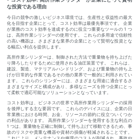
な投資である理由
今日の競争の激しいビジネス環境では、生産性と収益性の最大
化を目指す企業にとって、コスト効率は最優先事項です。 企業
が業務のコスト効率を達成するのに役立つ重要なツールの 1 つ
は、高所作業シリンダーの使用です。 これらの多用途で信頼性
の高い機器は、さまざまな業界の企業にとって賢明な投資とな
る幅広い利点を提供します。
高所作業シリンダーは、制御された方法で重量物を持ち上げた
り降ろしたりするために使用される油圧装置です。 これらは、
建設、製造、マテリアルハンドリング、および重量物の持ち上
げが日常的な作業であるその他の業界で一般的に利用されてい
ます。 これらのシリンダーには、さまざまな用途に適合するさ
まざまなサイズと構成があり、多様なニーズを持つ企業にとっ
て柔軟で適応可能なソリューションとなっています。
コスト効率は、ビジネスの世界で高所作業用シリンダーの採用
を後押しする主な要因です。 これらのデバイスには、企業の日
常業務における時間、お金、リソースの節約に役立ついくつか
の利点があります。 高所作業シリンダーを使用する主な利点の
1 つは、重量物を正確に制御して持ち上げて移動できるため、事
故のリスクや貴重な機器や資材の損傷が軽減されることです。
これにより、メンテナンスや修理のコストが削減され、事故や