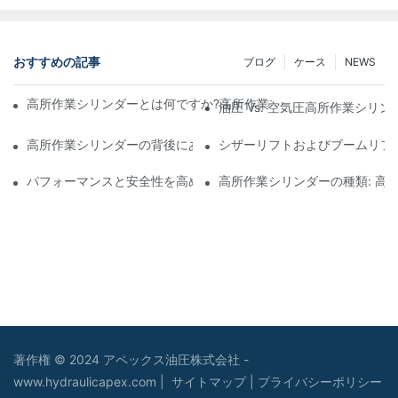
おすすめの記事
ブログ
ケース
NEWS
高所作業シリンダーとは何ですか?高所作業プラットフォームにお
油圧 Vs. 空気圧高所作業シリ
高所作業シリンダーの背後にあるテクノロジー: 垂直到達のための
シザーリフトおよびブームリフ
パフォーマンスと安全性を高める高所作業シリンダーのメンテナ
高所作業シリンダーの種類: 高
著作権 © 2024 アペックス油圧株式会社 -
www.hydraulicapex.com |
サイトマップ
|
プライバシーポリシー