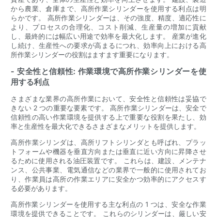
から農業、倉庫まで、高所作業シリンダーを使用する利点は明
らかです。 高所作業シリンダーは、その強度、精度、適応性に
より、プロセスの合理化、コスト削減、生産量の増加に貢献
し、最終的には幅広い用途で効率を最大化します。 産業が進化
し続け、生産性への要求が高まるにつれ、効率向上における高
所作業シリンダーの役割はますます重要になります。
- 安全性と信頼性: 作業環境で高所作業シリンダーを使
用する利点
さまざまな業界の高所作業において、安全性と信頼性は妥協で
きない 2 つの重要な要素です。 高所作業シリンダーは、安全で
信頼性の高い作業環境を提供する上で重要な役割を果たし、効
率と生産性を最大化できるさまざまなメリットを提供します。
高所作業シリンダは、高所リフトシリンダとも呼ばれ、プラッ
トフォームや機器を垂直方向または垂直に近い方向に昇降させ
るために使用される油圧装置です。 これらは、建設、メンテナ
ンス、公共事業、電気通信などの業界で一般的に使用されてお
り、作業員は高所の作業エリアに安全かつ効率的にアクセスす
る必要があります。
高所作業シリンダーを使用する主な利点の 1 つは、安全な作業
環境を提供できることです。 これらのシリンダーは、厳しい安