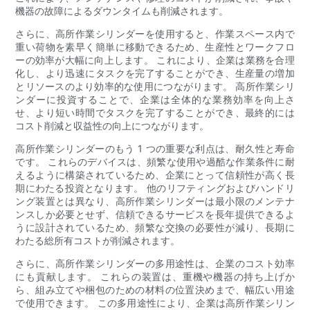
機器の故障によるダウンタイムも削減されます。
さらに、高所作業シリンダーを使用すると、作業スペース内で
重い荷物を素早く簡単に移動できるため、生産性とワークフロ
ーの効率が大幅に向上します。 これにより、企業は業務を合理
化し、より迅速にタスクを完了することができ、生産量の増加
とリソースのより効率的な使用につながります。 高所作業シリ
ンダーに投資することで、企業は全体的な業務効率を向上さ
せ、より短い時間でタスクを完了することができ、最終的には
コスト削減と収益性の向上につながります。
高所作業シリンダーのもう 1 つの重要な利点は、耐久性と寿命
です。 これらのデバイスは、頻繁な使用や過酷な作業条件に耐
えるように構築されているため、企業にとって信頼性が高く長
期にわたる投資となります。 他のリフティングおよびハンドリ
ング装置とは異なり、高所作業シリンダーは最小限のメンテナ
ンスしか必要とせず、信頼できるサービスを長年提供できるよ
うに設計されているため、頻繁な交換の必要性が減り、長期に
わたる総所有コストが削減されます。
さらに、高所作業シリンダーの多用途性は、企業のコスト効率
にも貢献します。 これらの装置は、重機や機器の持ち上げか
ら、組み立てや梱包のための材料の位置決めまで、幅広い用途
で使用できます。 この多用途性により、企業は高所作業シリン