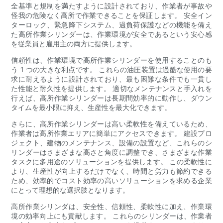
全基準と規制を満たすように設計されており、作業者が事故や
怪我の危険なく高所で作業できることを保証します。 安全イン
ターロック、緊急降下システム、過負荷保護などの機能を備え
た高所作業シリンダーは、作業環境が安全であるという安心感
を従業員と雇用主の両方に提供します。
信頼性は、作業環境で高所作業シリンダーを使用することのも
う 1 つの大きな利点です。 これらの油圧装置は過酷な使用の要
求に耐えるように設計されており、最も困難な条件でも一貫し
た性能と耐久性を提供します。 適切なメンテナンスと手入れを
行えば、高所作業シリンダーは長期間効率的に動作し、ダウン
タイムを最小限に抑え、生産性を最大化できます。
さらに、高所作業シリンダーは高い柔軟性を備えているため、
作業者は高所作業エリアに簡単にアクセスできます。 建設プロ
ジェクト、建物のメンテナンス、設備の設置など、これらのシ
リンダーはさまざまな高さと角度に調整でき、さまざまな作業
タスクに多用途のソリューションを提供します。 この柔軟性に
より、生産性が向上するだけでなく、時間と労力も節約できる
ため、効率的でコスト効率の高いソリューションを求める企業
にとって理想的な選択肢となります。
高所作業シリンダは、安全性、信頼性、柔軟性に加え、作業環
境の効率向上にも貢献します。 これらのシリンダーは、作業者