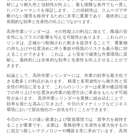
材により耐久性と信頼性が向上し、最も困難な条件でも一貫し
たパフォーマンスを保証します。 この信頼性は、スムーズで中
断のない運用を維持するために非常に重要であり、最終的には
長期的な効率と生産性の向上につながります。
高所作業シリンダーは、その性能上の利点に加えて、職場の安
全性にもプラスの影響を与える可能性があります。 これらのシ
リンダは、正確かつ制御された動きを提供することで、重量物
の持ち上げや位置決めに伴う事故や怪我のリスクを最小限に抑
えることができます。 これは、より安全で確実な作業環境に貢
献し、最終的には全体的な効率と生産性を向上させることがで
きます。
結論として、高所作業シリンダーには、作業の効率を最大化で
きる数多くの利点があります。 精度と多用途性から耐久性と安
全性の利点に至るまで、これらのシリンダーは産業や建設現場
での吊り上げや位置決め作業の処理方法に革命をもたらす可能
性があります。 高所作業シリンダーを業務に組み込むことで、
効率を新たな高みに引き上げ、今日のダイナミックなビジネス
環境において競合他社の一歩先を行くことができます。
今日のペースの速い産業および製造環境では、競争力を維持す
ることが重要です。 企業は、業務効率と生産性を最大化するの
に役立つ新しいテクノロジーや機器を常に求めています。 高所