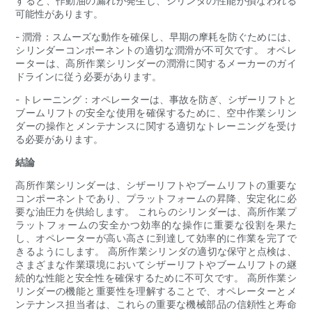
すると、作動油の漏れが発生し、シリンダの性能が損なわれる
可能性があります。
- 潤滑：スムーズな動作を確保し、早期の摩耗を防ぐためには、
シリンダーコンポーネントの適切な潤滑が不可欠です。 オペレ
ーターは、高所作業シリンダーの潤滑に関するメーカーのガイ
ドラインに従う必要があります。
- トレーニング：オペレーターは、事故を防ぎ、シザーリフトと
ブームリフトの安全な使用を確保するために、空中作業シリン
ダーの操作とメンテナンスに関する適切なトレーニングを受け
る必要があります。
結論
高所作業シリンダーは、シザーリフトやブームリフトの重要な
コンポーネントであり、プラットフォームの昇降、安定化に必
要な油圧力を供給します。 これらのシリンダーは、高所作業プ
ラットフォームの安全かつ効率的な操作に重要な役割を果た
し、オペレーターが高い高さに到達して効率的に作業を完了で
きるようにします。 高所作業シリンダの適切な保守と点検は、
さまざまな作業環境においてシザーリフトやブームリフトの継
続的な性能と安全性を確保するために不可欠です。 高所作業シ
リンダーの機能と重要性を理解することで、オペレーターとメ
ンテナンス担当者は、これらの重要な機械部品の信頼性と寿命