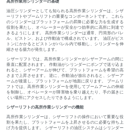
高所作業用シリンダーの基礎
油圧シリンダーとしても知られる高所作業シリンダーは、シザ
ーリフトやブームリフトの重要なコンポーネントです。 これら
のシリンダーはプラットフォームの昇降に必要な力を生成する
役割を果たし、オペレーターが安全かつ効率的に高所に到達で
きるようにします。 高所作業シリンダーは通常、円筒形のバレ
ル、ピストン、および作動油で構成されています。 油圧がピス
トンにかかるとピストンがバレル内で移動し、シリンダーを伸
縮させる揚力が発生します。
シザーリフトでは、高所作業シリンダーがシザーアームの間に
垂直に配置されます。 作動油がシリンダーにポンプで送り込ま
れると、シザーアームが伸びて、プラットフォームを希望の高
さまで上昇させます。 逆に、作動油が放出されると、シザーア
ームが後退し、プラットフォームが地面に戻ります。 ブームリ
フトでは、高所作業シリンダーを使用してブームアームの伸縮
を制御し、オペレーターが障害物を乗り越えたり、手の届きに
くい場所にアクセスしたりできるようにします。
シザーリフトの高所作業シリンダーの機能
高所作業シリンダーは、シザーリフトの操作において重要な役
割を果たし、プラットフォームを上昇させるのに必要な持ち上
げ力を提供します。 シザーリフトの油圧システムはシリンダー