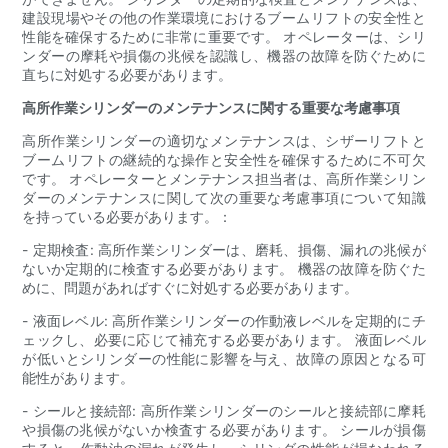
建設現場やその他の作業環境におけるブームリフトの安全性と
性能を確保するために非常に重要です。 オペレーターは、シリ
ンダーの摩耗や損傷の兆候を認識し、機器の故障を防ぐために
直ちに対処する必要があります。
高所作業シリンダーのメンテナンスに関する重要な考慮事項
高所作業シリンダーの適切なメンテナンスは、シザーリフトと
ブームリフトの継続的な操作と安全性を確保するために不可欠
です。 オペレーターとメンテナンス担当者は、高所作業シリン
ダーのメンテナンスに関して次の重要な考慮事項について知識
を持っている必要があります。：
- 定期検査: 高所作業シリンダーは、磨耗、損傷、漏れの兆候が
ないか定期的に検査する必要があります。 機器の故障を防ぐた
めに、問題があればすぐに対処する必要があります。
- 液面レベル: 高所作業シリンダーの作動液レベルを定期的にチ
ェックし、必要に応じて補充する必要があります。 液面レベル
が低いとシリンダーの性能に影響を与え、故障の原因となる可
能性があります。
- シールと接続部: 高所作業シリンダーのシールと接続部に摩耗
や損傷の兆候がないか検査する必要があります。 シールが損傷