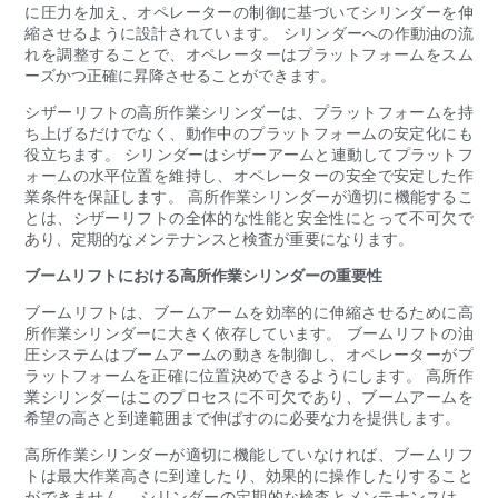
に圧力を加え、オペレーターの制御に基づいてシリンダーを伸
縮させるように設計されています。 シリンダーへの作動油の流
れを調整することで、オペレーターはプラットフォームをスム
ーズかつ正確に昇降させることができます。
シザーリフトの高所作業シリンダーは、プラットフォームを持
ち上げるだけでなく、動作中のプラットフォームの安定化にも
役立ちます。 シリンダーはシザーアームと連動してプラットフ
ォームの水平位置を維持し、オペレーターの安全で安定した作
業条件を保証します。 高所作業シリンダーが適切に機能するこ
とは、シザーリフトの全体的な性能と安全性にとって不可欠で
あり、定期的なメンテナンスと検査が重要になります。
ブームリフトにおける高所作業シリンダーの重要性
ブームリフトは、ブームアームを効率的に伸縮させるために高
所作業シリンダーに大きく依存しています。 ブームリフトの油
圧システムはブームアームの動きを制御し、オペレーターがプ
ラットフォームを正確に位置決めできるようにします。 高所作
業シリンダーはこのプロセスに不可欠であり、ブームアームを
希望の高さと到達範囲まで伸ばすのに必要な力を提供します。
高所作業シリンダーが適切に機能していなければ、ブームリフ
トは最大作業高さに到達したり、効果的に操作したりすること
ができません。 シリンダーの定期的な検査とメンテナンスは、