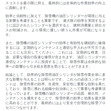
スコストを最小限に抑え、最終的には全体的な作業効率の向上
に貢献します。
効率と信頼性に加えて、除雪機の油圧シリンダーが環境に与え
る影響を考慮することも重要です。 最大限の効率を実現するよ
うに設計されたシリンダーを選択すると、燃料消費量と排出ガ
スが削減され、より環境に優しい耕うん作業が可能になりま
す。
また、除雪機の油圧シリンダーの効率と有効性を継続的に確保
するには、定期的なメンテナンスと適切な手入れが不可欠であ
ることにも注目してください。 これには、定期的な検査、注
油、必要な場合の迅速な修理が含まれます。 油圧シリンダーの
適切なメンテナンスに投資することで、除雪作業は全体的な効
率への影響から引き続き恩恵を受けることができます。
結論として、効率的な除雪用油圧シリンダが除雪作業全体に多
大な影響を与えることは明らかです。 これらの必須コンポーネ
ントは、除雪作業の効率、生産性、安全性に重要な役割を果た
しており、除雪に携わる組織や自治体にとって重要な考慮事項
となっています。 除雪機の油圧シリンダーの品質、耐久性、メ
ンテナンスを優先することで、除雪作業の効率と効果を最大限
に高めることができ、最終的にはより安全で合理的​​な除雪プロ
セスにつながります。