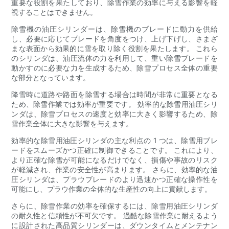
重要な役割を果たしており、除雪作業の効率に与える影響を軽
視することはできません。
除雪機の油圧シリンダーは、除雪機のブレードに動力を供給
し、必要に応じてブレードを角度をつけ、上げ下げし、さまざ
まな表面から効果的に雪を取り除く役割を果たします。 これら
のシリンダは、油圧流体の力を利用して、重い除雪ブレードを
動かすのに必要な力を生成するため、除雪プロセス全体の重要
な部分となっています。
降雪時に道路や路面を除雪する場合は時間が非常に重要となる
ため、除雪作業では効率が重要です。 効率的な除雪用油圧シリ
ンダは、除雪プロセスの速度と効率に大きく影響するため、除
雪作業全体に大きな影響を与えます。
効率的な除雪用油圧シリンダの主な利点の 1 つは、除雪用ブレ
ードをスムーズかつ正確に制御できることです。 これにより、
より正確な除雪が可能になるだけでなく、損傷や事故のリスク
が軽減され、作業の安全性が高まります。 さらに、効率的な油
圧シリンダは、プラウブレードのより迅速かつ正確な操作性を
可能にし、プラウ作業の全体的な生産性の向上に貢献します。
さらに、除雪作業の効率を確保するには、除雪用油圧シリンダ
の耐久性と信頼性が不可欠です。 過酷な除雪作業に耐えるよう
に設計された高品質シリンダーは、ダウンタイムとメンテナン