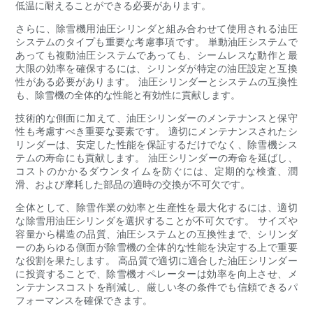
低温に耐えることができる必要があります。
さらに、除雪機用油圧シリンダと組み合わせて使用​​される油圧
システムのタイプも重要な考慮事項です。 単動油圧システムで
あっても複動油圧システムであっても、シームレスな動作と最
大限の効率を確保するには、シリンダが特定の油圧設定と互換
性がある必要があります。 油圧シリンダーとシステムの互換性
も、除雪機の全体的な性能と有効性に貢献します。
技術的な側面に加えて、油圧シリンダーのメンテナンスと保守
性も考慮すべき重要な要素です。 適切にメンテナンスされたシ
リンダーは、安定した性能を保証するだけでなく、除雪機シス
テムの寿命にも貢献します。 油圧シリンダーの寿命を延ばし、
コストのかかるダウンタイムを防ぐには、定期的な検査、潤
滑、および摩耗した部品の適時の交換が不可欠です。
全体として、除雪作業の効率と生産性を最大化するには、適切
な除雪用油圧シリンダを選択することが不可欠です。 サイズや
容量から構造の品質、油圧システムとの互換性まで、シリンダ
ーのあらゆる側面が除雪機の全体的な性能を決定する上で重要
な役割を果たします。 高品質で適切に適合した油圧シリンダー
に投資することで、除雪機オペレーターは効率を向上させ、メ
ンテナンスコストを削減し、厳しい冬の条件でも信頼できるパ
フォーマンスを確保できます。