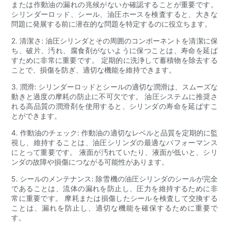
または作動油の漏れの兆候がないか確認することが重要です。
シリンダーロッド、シール、油圧ホースを検査すると、大きな
問題に発展する前に潜在的な問題を特定するのに役立ちます。
2. 清潔さ: 油圧シリンダとその周囲のコンポーネントを清潔に保
ち、破片、汚れ、腐食剤がないように保つことは、寿命を延ば
すために非常に重要です。 定期的に洗浄して蓄積物を除去する
ことで、損傷を防ぎ、適切な機能を維持できます。
3. 潤滑: シリンダーロッドとシールの適切な潤滑は、スムーズな
動きと過度の摩耗の防止に不可欠です。 油圧システムに推奨さ
れる高品質の潤滑剤を使用すると、シリンダの寿命を延ばすこ
とができます。
4. 作動油のチェック: 作動油の適切なレベルと品質を定期的に監
視し、維持することは、油圧シリンダの最適なパフォーマンス
にとって重要です。 液面が汚れていたり、液面が低いと、シリ
ンダの故障や損傷につながる可能性があります。
5. シールのメンテナンス: 除雪機の油圧シリンダのシールが完全
であることは、流体の漏れを防止し、圧力を維持するために非
常に重要です。 摩耗または損傷したシールを検査して交換する
ことは、漏れを防止し、適切な機能を確保するために重要で
す。