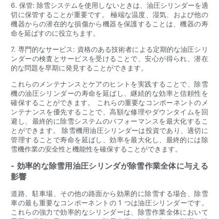
6. 保管: 除雪システムを使用しないときは、油圧シリンダーを適
切に保管することが重要です。 極端な温度、湿気、および他の
機器からの潜在的な損傷から機器を保護することは、機器の寿
命を延ばすのに役立ちます。
7. 専門的なサービス: 資格のある技術者による定期的な油圧シリ
ンダーの検査とサービスを受けることで、安心が得られ、潜在
的な問題を早期に発見することができます。
これらのメンテナンスとケアのヒントを実践することで、除雪
機の油圧シリンダーの寿命を延ばし、継続的な効率と信頼性を
確保することができます。 これらの重要なコンポーネントのメ
ンテナンスを優先することで、高額な修理やダウンタイムを回
避し、最終的に除雪システムのパフォーマンスを最大化するこ
とができます。 除雪機用油圧シリンダーは投資であり、適切に
管理することで寿命を延ばし、効率を最大化し、最終的には除
雪機作業の安全性と機能性を確保することができます。
- 効率的な除雪用油圧シリンダが除雪作業全体に与える
影響
道路、駐車場、その他の路面から効果的に除雪する場合、除雪
車の最も重要なコンポーネントの 1 つは油圧シリンダーです。
これらの強力で効率的なシリンダーは、除雪作業全体において