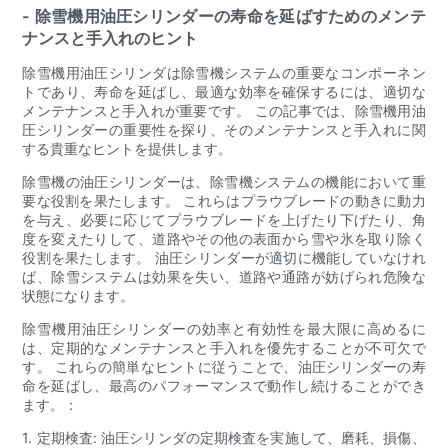
- 除雪機用油圧シリンダーの寿命を延ばすためのメンテ
ナンスと手入れのヒント
除雪機用油圧シリンダは除雪機システムの重要なコンポーネン
トであり、寿命を延ばし、最適な効率を確保するには、適切な
メンテナンスと手入れが重要です。 この記事では、除雪機用油
圧シリンダーの重要性を探り、そのメンテナンスと手入れに関
する貴重なヒントを提供します。
除雪機の油圧シリンダーは、除雪機システムの機能において重
要な役割を果たします。 これらはプラウブレードの動きに動力
を与え、必要に応じてプラウブレードを上げたり下げたり、角
度を変えたりして、道路やその他の表面から雪や氷を取り除く
役割を果たします。 油圧シリンダーが適切に機能していなけれ
ば、除雪システムは効果を失い、道路や通路が妨げられ危険な
状態になります。
除雪機用油圧シリンダーの効率と有効性を最大限に高めるに
は、定期的なメンテナンスと手入れを優先することが不可欠で
す。 これらの簡単なヒントに従うことで、油圧シリンダーの寿
命を延ばし、最高のパフォーマンスで動作し続けることができ
ます。：
1. 定期検査: 油圧シリンダの定期検査を実施して、磨耗、損傷、