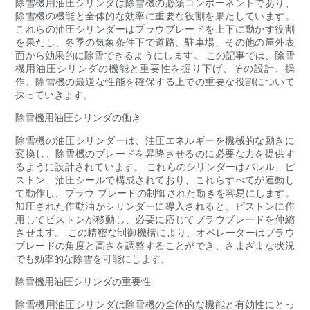
除雪機用油圧シリンダは除雪機の必須コンポーネントであり、
除雪機の機能と全体的な効率に重要な役割を果たしています。
これらの油圧シリンダーはプラウブレードを上下に動かす役割
を果たし、冬季の気象条件下で道路、駐車場、その他の屋外表
面から効果的に除雪できるようにします。 この記事では、除雪
機用油圧シリンダの機能と重要性を掘り下げ、その設計、操
作、除雪機の最適な性能を確保する上での重要な役割について
探っていきます。
除雪機用油圧シリンダの働き
除雪機の油圧シリンダーは、油圧エネルギーを機械的な動きに
変換し、除雪機のブレードを昇降させるのに必要な力を提供す
るように設計されています。 これらのシリンダーはバレル、ピ
ストン、油圧シールで構成されており、これらすべてが連動し
て動作し、プラウ ブレードの制御された動きを容易にします。
加圧された作動油がシリンダーに導入されると、ピストンに作
用してピストンが移動し、必要に応じてプラウブレードを伸縮
させます。 この精密な制御機構により、オペレーターはプラウ
ブレードの角度と高さを調整することができ、さまざまな状況
でも効率的な除雪を可能にします。
除雪機用油圧シリンダの重要性
除雪機用油圧シリンダは除雪機の全体的な機能と有効性にとっ