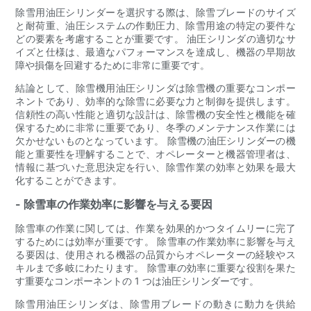
除雪用油圧シリンダーを選択する際は、除雪ブレードのサイズ
と耐荷重、油圧システムの作動圧力、除雪用途の特定の要件な
どの要素を考慮することが重要です。 油圧シリンダの適切なサ
イズと仕様は、最適なパフォーマンスを達成し、機器の早期故
障や損傷を回避するために非常に重要です。
結論として、除雪機用油圧シリンダは除雪機の重要なコンポー
ネントであり、効率的な除雪に必要な力と制御を提供します。
信頼性の高い性能と適切な設計は、除雪機の安全性と機能を確
保するために非常に重要であり、冬季のメンテナンス作業には
欠かせないものとなっています。 除雪機の油圧シリンダーの機
能と重要性を理解することで、オペレーターと機器管理者は、
情報に基づいた意思決定を行い、除雪作業の効率と効果を最大
化することができます。
- 除雪車の作業効率に影響を与える要因
除雪車の作業に関しては、作業を効果的かつタイムリーに完了
するためには効率が重要です。 除雪車の作業効率に影響を与え
る要因は、使用される機器の品質からオペレーターの経験やス
キルまで多岐にわたります。 除雪車の効率に重要な役割を果た
す重要なコンポーネントの 1 つは油圧シリンダーです。
除雪用油圧シリンダは、除雪用ブレードの動きに動力を供給