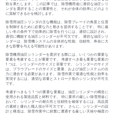
割を果たします。 この記事では、除雪機用途に適切な油圧シリ
ンダを選択することの重要性と、それが全体の効率にどのよう
に貢献できるかを検討します。
除雪用油圧シリンダの主な機能は、除雪ブレードの角度と位置
を制御するために必要な力と動きを提供することです。 特に厳
しい冬の条件下で効果的に除雪を行うには、適切に設計され、
適切に機能する油圧シリンダーが不可欠です。 適切な油圧シリ
ンダーは、除雪機システムの全体的な性能、信頼性、寿命に大
きな影響を与える可能性があります。
除雪機用油圧シリンダーを選択する際には、いくつかの重要な
要素を考慮することが重要です。 考慮すべき最も重要な要素の
1 つは、シリンダーのサイズと容量です。 シリンダーのサイズ
は、プラウブレードのサイズと重量、および油圧システムの出
力に適合する必要があります。 除雪作業で最適な性能と効率を
実現するには、適切な容量とストローク長のシリンダが不可欠
です。
考慮すべきもう 1 つの重要な要素は、油圧シリンダーの構造に
使用される製造品質と材料です。 特に要求の厳しい除雪用途に
おいて、シリンダーの耐久性と信頼性を確保するには、高品質
の素材と優れた職人技が不可欠です。 さらに、シリンダーの設
計と構造は、除雪作業中に頻繁に遭遇する厳しい天候や極度の