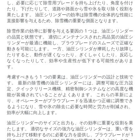
し、必要に応じて除雪用ブレードを持ち上げたり、角度を付け
たり、下げたりして、道路や路面から雪や氷を取り除く役割を
果たします。 油圧シリンダーの効率は除雪機の全体的な性能に
直接影響を与えるため、除雪機の重要な側面となります。
除雪作業の効率に影響を与える要因の 1 つは、油圧シリンダー
の品質と状態です。 適切にメンテナンスされた高品質の油圧シ
リンダーが最適に機能し、プラウブレードのスムーズで正確な
動きを可能にします。 一方、油圧シリンダが摩耗したり故障し
たりすると、動作が遅くなったり、ぎくしゃくしたり、反応し
なくなったりして、効率や生産性が低下する可能性がありま
す。
考慮すべきもう 1 つの要素は、油圧シリンダーの設計と技術で
す。 最新の除雪機の油圧シリンダーには、調整可能な圧力設
定、クイックリリース機構、精密制御システムなどの高度な機
能が装備されていることがよくあります。 これらの革新によ
り、オペレーターがプラウブレードを迅速かつ正確に調整でき
るようになり、雪や氷の除去に必要な時間と労力が削減され、
効率が大幅に向上します。
油圧シリンダーのサイズと出力も、その効率に重要な役割を果
たします。 適切なサイズの強力な油圧シリンダーは、重い雪を
持ち上げて移動するのに必要な力を提供し、プラウブレードが 1