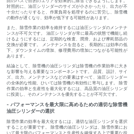
回のパスで目的のエリアを効果的に除雪できるようにします。
対照的に、油圧シリンダーのサイズが小さかったり、出力が不
十分だったりすると、作業負荷を処理するのに苦労し、除雪機
の動作が遅くなり、効率が低下する可能性があります。
また、除雪作業の効率を維持するには油圧シリンダのメンテナ
ンスが不可欠です。 油圧シリンダが常に最高の状態で機能し続
けるようにするには、定期的な検査、潤滑、および摩耗部品の
交換が必要です。 メンテナンスを怠ると、長期的には効率の低
下、ダウンタイムの増加、修理費用の増加につながる可能性が
あります。
結論として、除雪機の油圧シリンダは除雪機の作業効率に大き
な影響を与える重要なコンポーネントです。 品質、設計、サイ
ズ、出力、メンテナンスなどの要素はすべて、油圧シリンダー
の全体的な性能、ひいては除雪機の有効性に寄与します。 除雪
作業の効率と生産性を最大化するには、高品質の油圧シリンダ
に投資し、そのメンテナンスを優先することが不可欠です。
- パフォーマンスを最大限に高めるための適切な除雪機
油圧シリンダーの選択
除雪作業の効率を最大化するには、適切な油圧シリンダを選択
することが重要です。 除雪機の油圧シリンダは、除雪作業にお
いて最大限のパフォーマンスと生産性を確保する上で重要な役