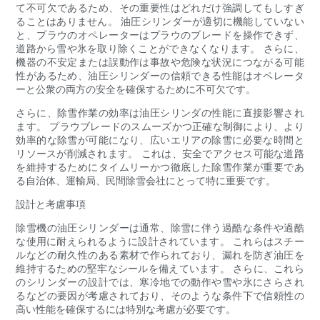
て不可欠であるため、その重要性はどれだけ強調してもしすぎ
ることはありません。 油圧シリンダーが適切に機能していない
と、プラウのオペレーターはプラウのブレードを操作できず、
道路から雪や氷を取り除くことができなくなります。 さらに、
機器の不安定または誤動作は事故や危険な状況につながる可能
性があるため、油圧シリンダーの信頼できる性能はオペレータ
ーと公衆の両方の安全を確保するために不可欠です。
さらに、除雪作業の効率は油圧シリンダの性能に直接影響され
ます。 プラウブレードのスムーズかつ正確な制御により、より
効率的な除雪が可能になり、広いエリアの除雪に必要な時間と
リソースが削減されます。 これは、安全でアクセス可能な道路
を維持するためにタイムリーかつ徹底した除雪作業が重要であ
る自治体、運輸局、民間除雪会社にとって特に重要です。
設計と考慮事項
除雪機の油圧シリンダーは通常、除雪に伴う過酷な条件や過酷
な使用に耐えられるように設計されています。 これらはスチー
ルなどの耐久性のある素材で作られており、漏れを防ぎ油圧を
維持するための堅牢なシールを備えています。 さらに、これら
のシリンダーの設計では、寒冷地での動作や雪や氷にさらされ
るなどの要因が考慮されており、そのような条件下で信頼性の
高い性能を確保するには特別な考慮が必要です。